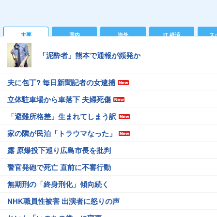
主要
国内
海外
IT 経済
ス
「泥酔者」熊本で通報が頻発か
夫に包丁? 毎日新聞記者の女逮捕
立体駐車場から車落下 夫婦死傷
「避難所格差」生まれてしまう訳
家の隣が民泊「トラウマなった」
露 原爆投下巡り広島市長を批判
警官発砲で死亡 直前に不審行動
無期刑の「終身刑化」傾向続く
NHK職員性被害 出演者に怒りの声