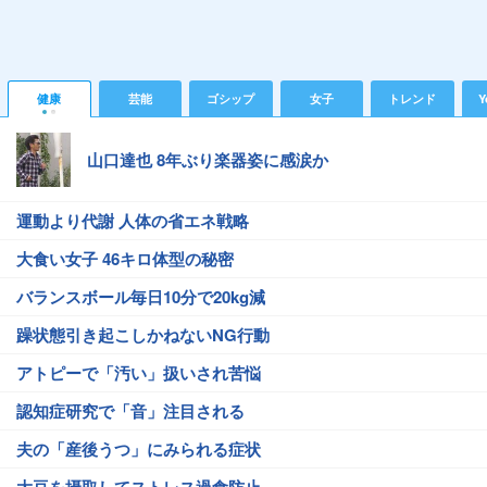
健康
芸能
ゴシップ
女子
トレンド
Y
山口達也 8年ぶり楽器姿に感涙か
運動より代謝 人体の省エネ戦略
大食い女子 46キロ体型の秘密
バランスボール毎日10分で20kg減
躁状態引き起こしかねないNG行動
アトピーで「汚い」扱いされ苦悩
認知症研究で「音」注目される
夫の「産後うつ」にみられる症状