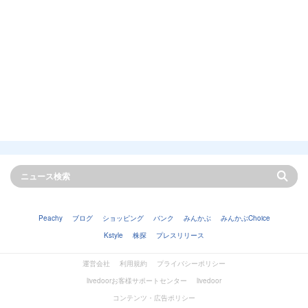
Peachy
ブログ
ショッピング
バンク
みんかぶ
みんかぶChoice
Kstyle
株探
プレスリリース
運営会社
利用規約
プライバシーポリシー
livedoorお客様サポートセンター
livedoor
コンテンツ・広告ポリシー