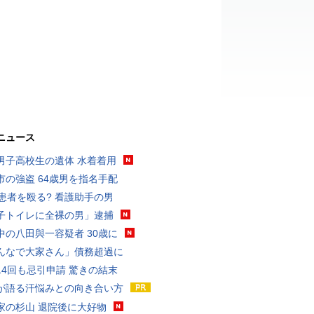
ニュース
男子高校生の遺体 水着着用
市の強盗 64歳男を指名手配
歳患者を殴る? 看護助手の男
子トイレに全裸の男」逮捕
中の八田與一容疑者 30歳に
んなで大家さん」債務超過に
14回も忌引申請 驚きの結末
が語る汗悩みとの向き合い方
家の杉山 退院後に大好物