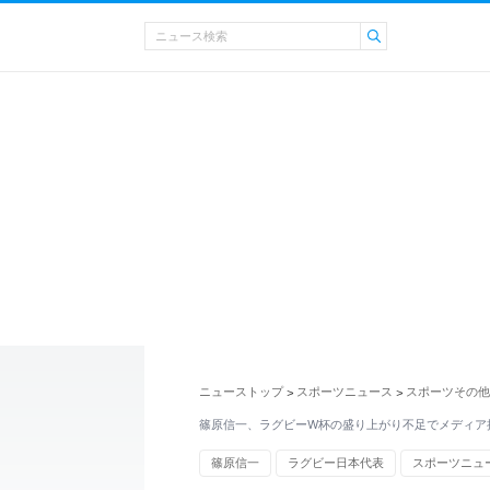
ニューストップ
スポーツニュース
スポーツその他
>
>
篠原信一、ラグビーW杯の盛り上がり不足でメディア
篠原信一
ラグビー日本代表
スポーツニュ