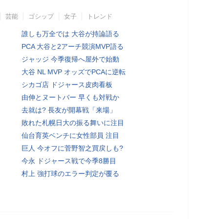
芸能
ゴシップ
女子
トレンド
誰しも万全では 大谷が持論語る
PCA 大谷と2アーチ競演MVP語る
ジャッジ 今季復帰へ屋外で始動
大谷 NL MVP オッズでPCAに逆転
シカゴ店 ドジャース皮肉看板
由伸とヌートバー 早くも対戦か
去就は? 長友が開幕戦「来場」
敗れた札幌日大の振る舞いに注目
仙台育英ベンチに女性部員 注目
巨人 今オフに菅野智之買戻しも?
今永 ドジャース戦で今季8勝目
村上 強打球のエラー判定が覆る