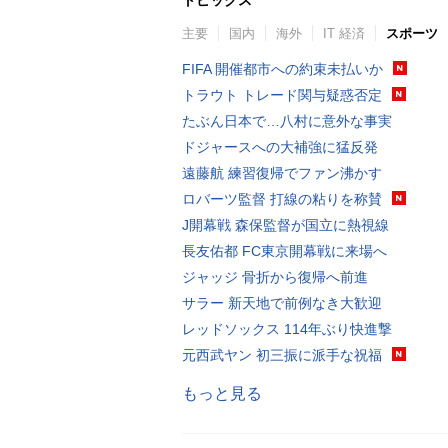
主要
国内
海外
IT 経済
スポーツ
FIFA 開催都市への約束未払いか
トラウト トレード関与疑惑否定
たぶん日本で…八村に意外な事実
ドジャースへの大補強に猛反発
遠藤航 練習復帰でファン沸かす
ロバーツ監督 打線の粘りを称賛
J開幕戦 森保監督が国立に熱視線
長友佑都 FC東京開幕戦に来場へ
ジャッジ 骨折から復帰へ前進
サラー 新天地で前例なき大歓迎
レッドソックス 114年ぶり快進撃
元西武ヤン 初三振に派手な祝福
もっと見る