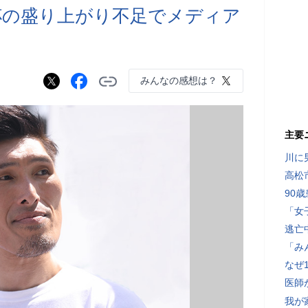
杯の盛り上がり不足でメディア
みんなの感想は？
主要
川に
高松
90
「女
逃亡
「み
なぜ
医師
我が