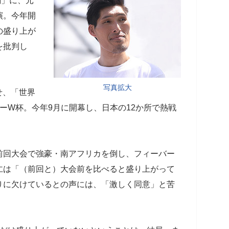
閣」に、元
演。今年開
の盛り上が
を批判し
写真拡大
せ、「世界
ーW杯。今年9月に開幕し、日本の12か所で熱戦
前回大会で強豪・南アフリカを倒し、フィーバー
仁は「（前回と）大会前を比べると盛り上がって
りに欠けているとの声には、「激しく同意」と苦