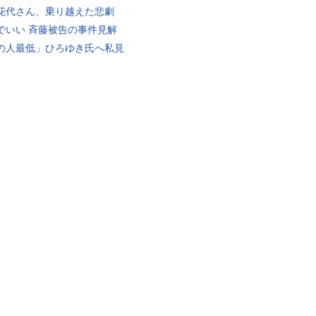
花代さん、乗り越えた悲劇
でいい 斉藤被告の事件見解
の人最低」ひろゆき氏へ私見