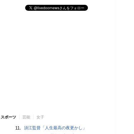
スポーツ
芸能
女子
11.
須江監督「人生最高の夜更かし」