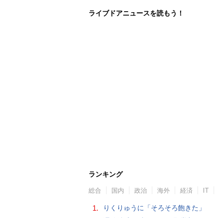
ライブドアニュースを読もう！
ランキング
総合
国内
政治
海外
経済
IT
1.
りくりゅうに「そろそろ飽きた」