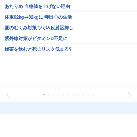
あたりめ 血糖値を上げない理由
体重62kg→82kgに 寺田心の生活
夏のむくみ対策 ツボ&反射区押し
紫外線対策がビタミンD不足に
緑茶を飲むと死亡リスク低まる?