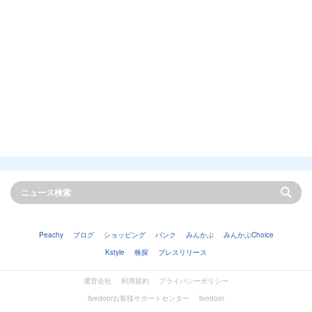
Peachy
ブログ
ショッピング
バンク
みんかぶ
みんかぶChoice
Kstyle
株探
プレスリリース
運営会社
利用規約
プライバシーポリシー
livedoorお客様サポートセンター
livedoor