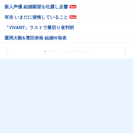
新人声優 結婚願望を吐露し反響
有吉 いまだに後悔していること
「VIVANT」ラストで裏切り者判明
重岡大毅&濱田崇裕 結婚W発表