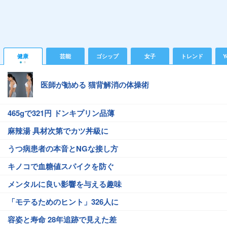
健康
芸能
ゴシップ
女子
トレンド
Y
医師が勧める 猫背解消の体操術
465gで321円 ドンキプリン品薄
麻辣湯 具材次第でカツ丼級に
うつ病患者の本音とNGな接し方
キノコで血糖値スパイクを防ぐ
メンタルに良い影響を与える趣味
「モテるためのヒント」326人に
容姿と寿命 28年追跡で見えた差