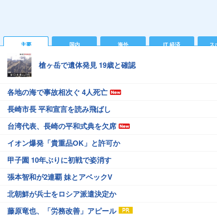
主要
国内
海外
IT 経済
ス
槍ヶ岳で遺体発見 19歳と確認
各地の海で事故相次ぐ 4人死亡
長崎市長 平和宣言を読み飛ばし
台湾代表、長崎の平和式典を欠席
イオン爆発「貴重品OK」と許可か
甲子園 10年ぶりに初戦で姿消す
張本智和が2連覇 妹とアベックV
北朝鮮が兵士をロシア派遣決定か
藤原竜也、「労務改善」アピール