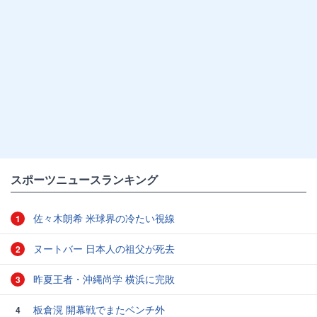
スポーツニュースランキング
佐々木朗希 米球界の冷たい視線
1
ヌートバー 日本人の祖父が死去
2
昨夏王者・沖縄尚学 横浜に完敗
3
板倉滉 開幕戦でまたベンチ外
4