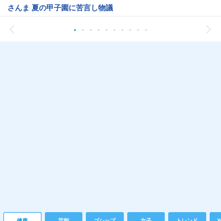
さんま 夏の甲子園に苦言し物議
健康
芸能
ゴシップ
女子
トレンド
Y