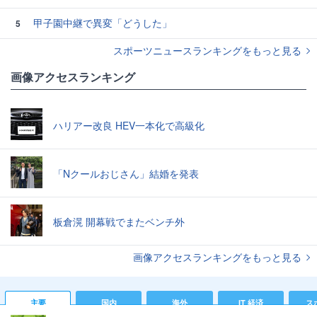
甲子園中継で異変「どうした」
5
スポーツニュースランキングをもっと見る
画像アクセスランキング
ハリアー改良 HEV一本化で高級化
「Nクールおじさん」結婚を発表
板倉滉 開幕戦でまたベンチ外
画像アクセスランキングをもっと見る
主要
国内
海外
IT 経済
ス