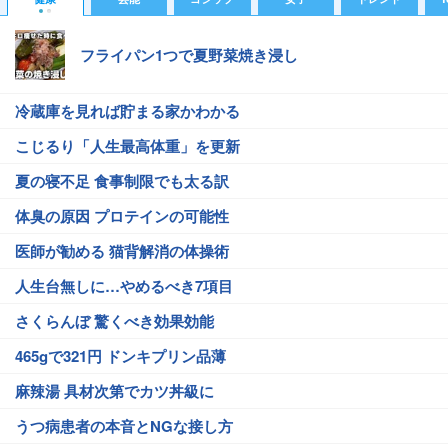
フライパン1つで夏野菜焼き浸し
冷蔵庫を見れば貯まる家かわかる
こじるり「人生最高体重」を更新
夏の寝不足 食事制限でも太る訳
体臭の原因 プロテインの可能性
医師が勧める 猫背解消の体操術
人生台無しに…やめるべき7項目
さくらんぼ 驚くべき効果効能
465gで321円 ドンキプリン品薄
麻辣湯 具材次第でカツ丼級に
うつ病患者の本音とNGな接し方