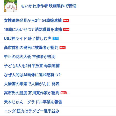
ちいかわ原作者 映画製作で苦悩
女性遺体発見から2年 54歳娘逮捕
19歳にわいせつ? 消防職員を逮捕
USJ神ライド 終了惜しむ声
高市首相の発言に被爆者が批判
中止の花火大会 主催者が説明
子ども3人を2日半放置 母親逮捕
なぜ人間はAI画像に違和感持つ?
大腸菌の毒素で大腸がんに 発表
高市氏の態度 芥川賞作家が批判
天木じゅん グラドル卒業を報告
ニシダ 筋力はラグビー選手並み