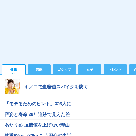
健康
芸能
ゴシップ
女子
トレンド
Y
キノコで血糖値スパイクを防ぐ
「モテるためのヒント」326人に
容姿と寿命 28年追跡で見えた差
あたりめ 血糖値を上げない理由
体重62kg→82kgに 寺田心の生活