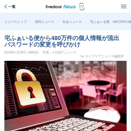
一覧
>
>
>
宅ふぁいる便、480万件の
ニューストップ
国内ニュース
社会ニュース
宅ふぁいる便から480万件の個人情報が流出
パスワードの変更を呼びかけ
2019年1月29日 16時6分
写真：J-CASTニュース
by ライブドアニュース編集部