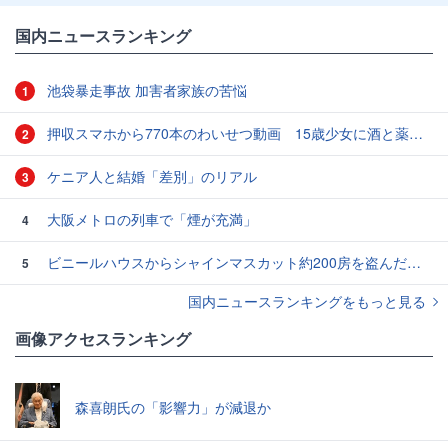
国内ニュースランキング
池袋暴走事故 加害者家族の苦悩
1
押収スマホから770本のわいせつ動画 15歳少女に酒と薬飲ませ性的暴行か 54歳男を再逮捕 「薬もありますよ」とSNSで誘い出し
2
ケニア人と結婚「差別」のリアル
3
大阪メトロの列車で「煙が充満」
4
ビニールハウスからシャインマスカット約200房を盗んだ疑い ネットで販売か 無職の男（42）逮捕 岡山県警
5
国内ニュースランキングをもっと見る
画像アクセスランキング
森喜朗氏の「影響力」が減退か