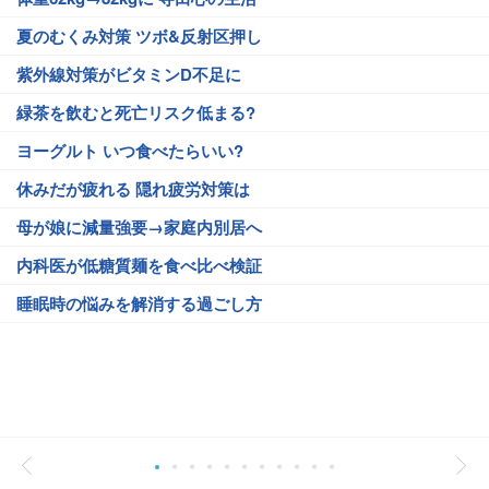
夏のむくみ対策 ツボ&反射区押し
紫外線対策がビタミンD不足に
緑茶を飲むと死亡リスク低まる?
ヨーグルト いつ食べたらいい?
休みだが疲れる 隠れ疲労対策は
母が娘に減量強要→家庭内別居へ
内科医が低糖質麺を食べ比べ検証
睡眠時の悩みを解消する過ごし方