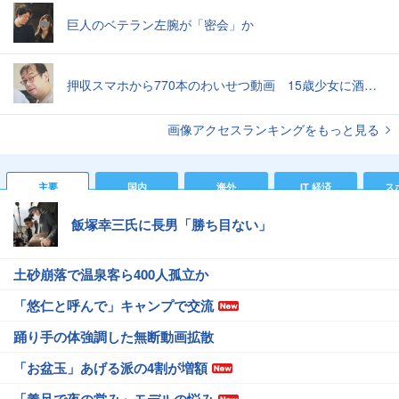
巨人のベテラン左腕が「密会」か
押収スマホから770本のわいせつ動画 15歳少女に酒と薬飲ませ性的暴行か 54歳男を再逮捕 「薬もありますよ」とSNSで誘い出し
画像アクセスランキングをもっと見る
主要
国内
海外
IT 経済
ス
飯塚幸三氏に長男「勝ち目ない」
土砂崩落で温泉客ら400人孤立か
「悠仁と呼んで」キャンプで交流
踊り手の体強調した無断動画拡散
「お盆玉」あげる派の4割が増額