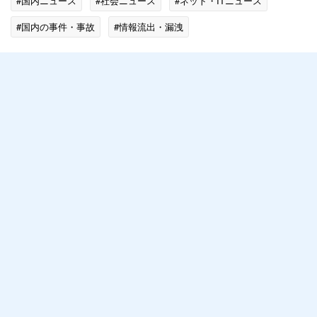
#国内ニュース
#社会ニュース
#ネット・ITニュース
#国内の事件・事故
#情報流出・漏洩