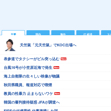
主要
国内
海外
IT 経済
ス
天竺鼠「元天竺鼠」でKOC出場へ
表参道でタクシーがビル突っ込む
台風16号が小笠原近海で発生
海上自衛隊の生々しい映像が物議
秋田県職員、報道対応で喫煙
教員の性暴力 止まらないワケ
韓国の審判接待疑惑 JFAが調査へ
FIREの45歳男性 仕事復帰した訳