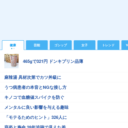
健康
芸能
ゴシップ
女子
トレンド
Y
465gで321円 ドンキプリン品薄
麻辣湯 具材次第でカツ丼級に
うつ病患者の本音とNGな接し方
キノコで血糖値スパイクを防ぐ
メンタルに良い影響を与える趣味
「モテるためのヒント」326人に
容姿と寿命 28年追跡で見えた差