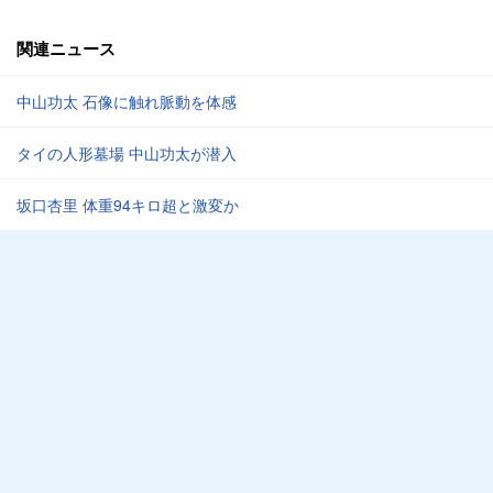
関連ニュース
中山功太 石像に触れ脈動を体感
タイの人形墓場 中山功太が潜入
坂口杏里 体重94キロ超と激変か