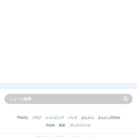
Peachy
ブログ
ショッピング
バンク
みんかぶ
みんかぶChoice
Kstyle
株探
プレスリリース