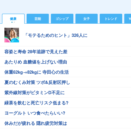
健康
芸能
ゴシップ
女子
トレンド
Y
「モテるためのヒント」326人に
容姿と寿命 28年追跡で見えた差
あたりめ 血糖値を上げない理由
体重62kg→82kgに 寺田心の生活
夏のむくみ対策 ツボ&反射区押し
紫外線対策がビタミンD不足に
緑茶を飲むと死亡リスク低まる?
ヨーグルト いつ食べたらいい?
休みだが疲れる 隠れ疲労対策は