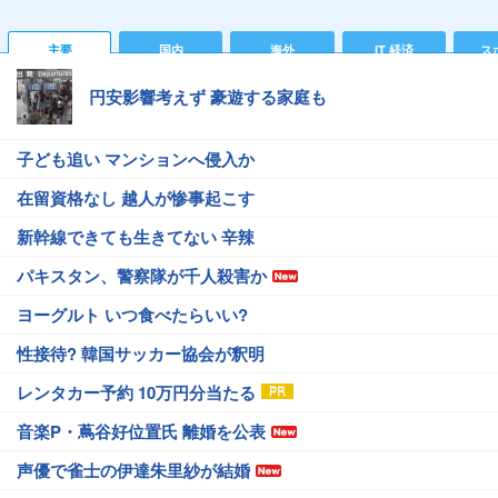
主要
国内
海外
IT 経済
ス
円安影響考えず 豪遊する家庭も
子ども追い マンションへ侵入か
在留資格なし 越人が惨事起こす
新幹線できても生きてない 辛辣
パキスタン、警察隊が千人殺害か
ヨーグルト いつ食べたらいい?
性接待? 韓国サッカー協会が釈明
レンタカー予約 10万円分当たる
音楽P・蔦谷好位置氏 離婚を公表
声優で雀士の伊達朱里紗が結婚