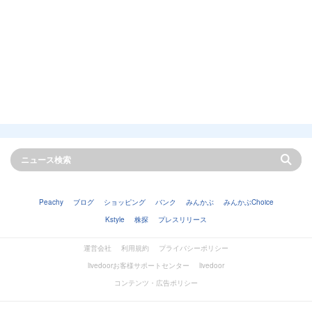
Peachy
ブログ
ショッピング
バンク
みんかぶ
みんかぶChoice
Kstyle
株探
プレスリリース
運営会社
利用規約
プライバシーポリシー
livedoorお客様サポートセンター
livedoor
コンテンツ・広告ポリシー