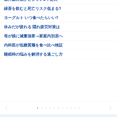
緑茶を飲むと死亡リスク低まる?
ヨーグルト いつ食べたらいい?
休みだが疲れる 隠れ疲労対策は
母が娘に減量強要→家庭内別居へ
内科医が低糖質麺を食べ比べ検証
睡眠時の悩みを解消する過ごし方