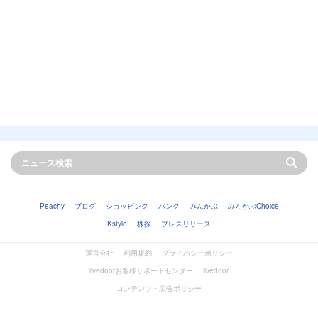
Peachy
ブログ
ショッピング
バンク
みんかぶ
みんかぶChoice
Kstyle
株探
プレスリリース
運営会社
利用規約
プライバシーポリシー
livedoorお客様サポートセンター
livedoor
コンテンツ・広告ポリシー