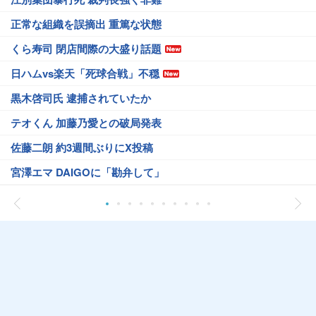
正常な組織を誤摘出 重篤な状態
くら寿司 閉店間際の大盛り話題
日ハムvs楽天「死球合戦」不穏
黒木啓司氏 逮捕されていたか
テオくん 加藤乃愛との破局発表
佐藤二朗 約3週間ぶりにX投稿
宮澤エマ DAIGOに「勘弁して」