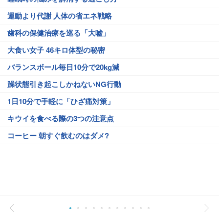
運動より代謝 人体の省エネ戦略
歯科の保健治療を巡る「大嘘」
大食い女子 46キロ体型の秘密
バランスボール毎日10分で20kg減
躁状態引き起こしかねないNG行動
1日10分で手軽に「ひざ痛対策」
キウイを食べる際の3つの注意点
コーヒー 朝すぐ飲むのはダメ?