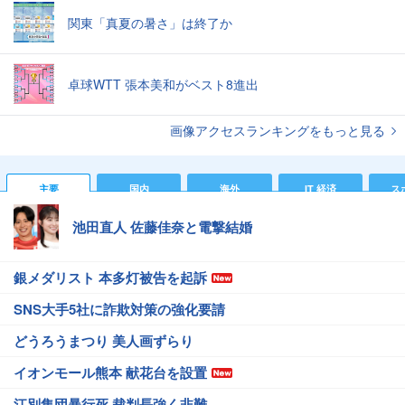
関東「真夏の暑さ」は終了か
卓球WTT 張本美和がベスト8進出
画像アクセスランキングをもっと見る
主要
国内
海外
IT 経済
ス
池田直人 佐藤佳奈と電撃結婚
銀メダリスト 本多灯被告を起訴
SNS大手5社に詐欺対策の強化要請
どうろうまつり 美人画ずらり
イオンモール熊本 献花台を設置
江別集団暴行死 裁判長強く非難