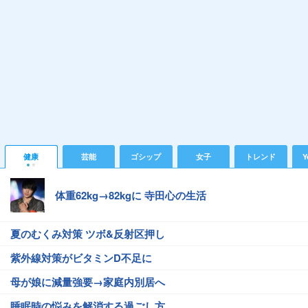
健康
芸能
ゴシップ
女子
トレンド
Y
体重62kg→82kgに 寺田心の生活
夏のむくみ対策 ツボ&反射区押し
紫外線対策がビタミンD不足に
母が娘に減量強要→家庭内別居へ
睡眠時の悩みを解消する過ごし方