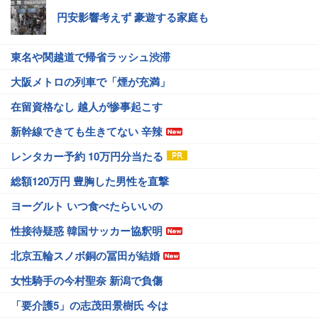
円安影響考えず 豪遊する家庭も
東名や関越道で帰省ラッシュ渋滞
大阪メトロの列車で「煙が充満」
在留資格なし 越人が惨事起こす
新幹線できても生きてない 辛辣
レンタカー予約 10万円分当たる
総額120万円 豊胸した男性を直撃
ヨーグルト いつ食べたらいいの
性接待疑惑 韓国サッカー協釈明
北京五輪スノボ銅の冨田が結婚
女性騎手の今村聖奈 新潟で負傷
「要介護5」の志茂田景樹氏 今は