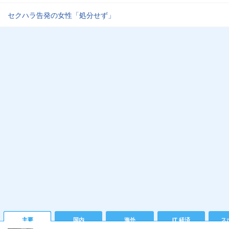
セクハラ告発の女性「処分せず」
主要
国内
海外
IT 経済
ス