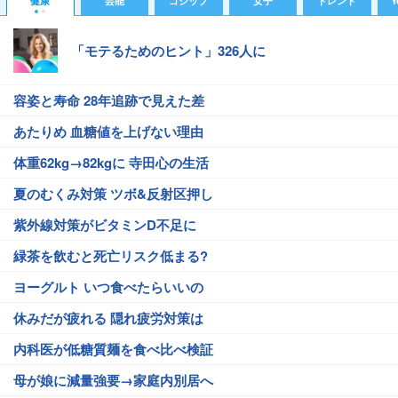
健康
芸能
ゴシップ
女子
トレンド
Y
「モテるためのヒント」326人に
容姿と寿命 28年追跡で見えた差
あたりめ 血糖値を上げない理由
体重62kg→82kgに 寺田心の生活
夏のむくみ対策 ツボ&反射区押し
紫外線対策がビタミンD不足に
緑茶を飲むと死亡リスク低まる?
ヨーグルト いつ食べたらいいの
休みだが疲れる 隠れ疲労対策は
内科医が低糖質麺を食べ比べ検証
母が娘に減量強要→家庭内別居へ