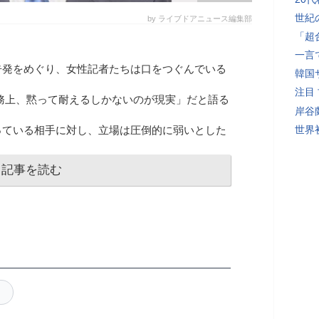
世紀
by ライブドアニュース編集部
「超
一言
告発をめぐり、女性記者たちは口をつぐんでいる
韓国
注目
務上、黙って耐えるしかないのが現実」だと語る
岸谷
っている相手に対し、立場は圧倒的に弱いとした
世界初
記事を読む