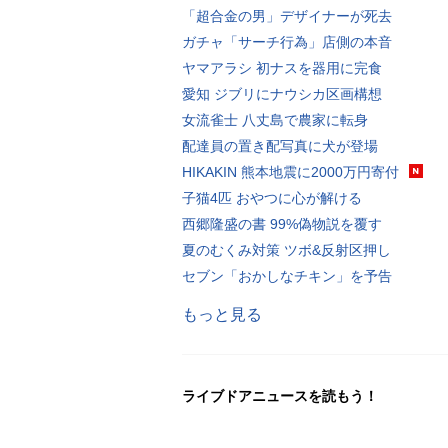
「超合金の男」デザイナーが死去
ガチャ「サーチ行為」店側の本音
ヤマアラシ 初ナスを器用に完食
愛知 ジブリにナウシカ区画構想
女流雀士 八丈島で農家に転身
配達員の置き配写真に犬が登場
HIKAKIN 熊本地震に2000万円寄付
子猫4匹 おやつに心が解ける
西郷隆盛の書 99%偽物説を覆す
夏のむくみ対策 ツボ&反射区押し
セブン「おかしなチキン」を予告
もっと見る
ライブドアニュースを読もう！