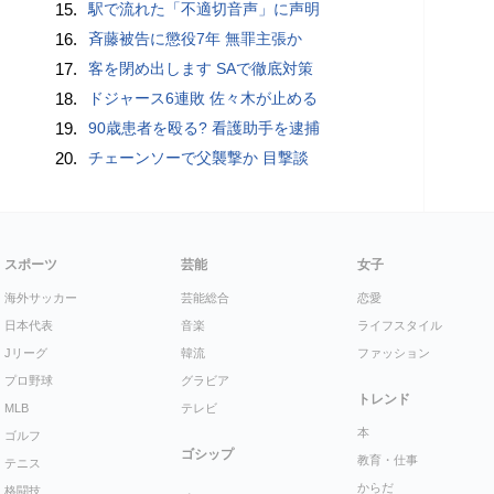
15.
駅で流れた「不適切音声」に声明
16.
斉藤被告に懲役7年 無罪主張か
17.
客を閉め出します SAで徹底対策
18.
ドジャース6連敗 佐々木が止める
19.
90歳患者を殴る? 看護助手を逮捕
20.
チェーンソーで父襲撃か 目撃談
スポーツ
芸能
女子
海外サッカー
芸能総合
恋愛
日本代表
音楽
ライフスタイル
Jリーグ
韓流
ファッション
プロ野球
グラビア
トレンド
MLB
テレビ
本
ゴルフ
ゴシップ
教育・仕事
テニス
からだ
格闘技