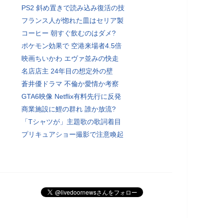
PS2 斜め置きで読み込み復活の技
フランス人が惚れた皿はセリア製
コーヒー 朝すぐ飲むのはダメ?
ポケモン効果で 空港来場者4.5倍
映画ちいかわ エヴァ並みの快走
名店店主 24年目の想定外の壁
蒼井優ドラマ 不倫か愛情か考察
GTA6映像 Netflix有料先行に反発
商業施設に鯉の群れ 誰か放流?
「Tシャツが」主題歌の歌詞着目
プリキュアショー撮影で注意喚起