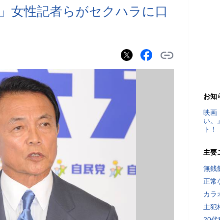
」女性記者らがセクハラに口
お知
映画
い。
ト！
主要
無銭
正常
カラ
主犯
20