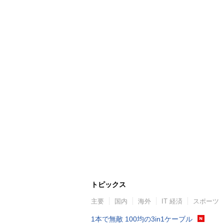
トピックス
主要
国内
海外
IT 経済
スポーツ
1本で無敵 100均の3in1ケーブル