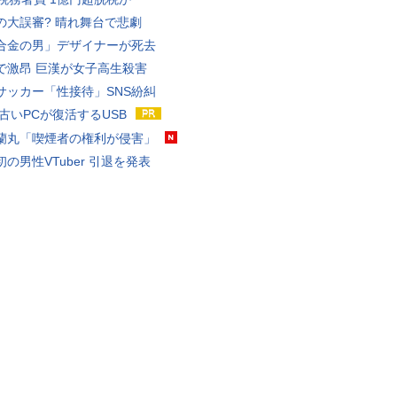
の大誤審? 晴れ舞台で悲劇
合金の男」デザイナーが死去
で激昂 巨漢が女子高生殺害
サッカー「性接待」SNS紛糾
 古いPCが復活するUSB
蘭丸「喫煙者の権利が侵害」
の男性VTuber 引退を発表