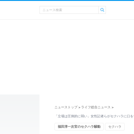
ニューストップ
ライフ総合ニュース
>
>
「立場は圧倒的に弱い」女性記者らがセクハラに口を
福田淳一次官のセクハラ騒動
セクハラ