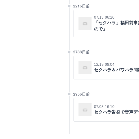
2216日前
07/13 06:20
「セクハラ」福田前事
ので」
2788日前
12/19 08:04
セクハラ＆パワハラ問
2956日前
07/03 16:10
セクハラ告発で音声デ