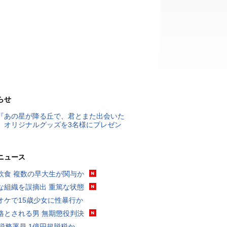
らせ
『あの星が降る丘で、君とまた出会いた
』オリジナルグッズを3名様にプレゼン
ニュース
飲食 複数の早大生が関与か
な組織を誤摘出 重篤な状態
オケで15歳少女に性暴行か
格とされる男 無期懲役判決
代税務署員 1億円超脱税か