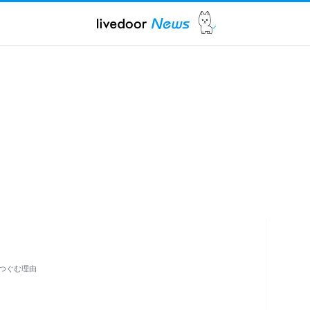
つぐむ理由