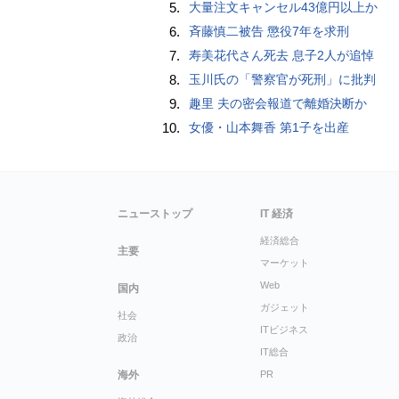
5.
大量注文キャンセル43億円以上か
6.
斉藤慎二被告 懲役7年を求刑
7.
寿美花代さん死去 息子2人が追悼
8.
玉川氏の「警察官が死刑」に批判
9.
趣里 夫の密会報道で離婚決断か
10.
女優・山本舞香 第1子を出産
ニューストップ
IT 経済
経済総合
主要
マーケット
Web
国内
ガジェット
社会
ITビジネス
政治
IT総合
海外
PR