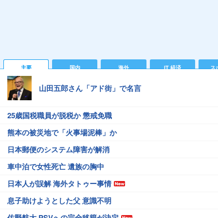
主要
国内
海外
IT 経済
ス
山田五郎さん「アド街」で名言
25歳国税職員が脱税か 懲戒免職
熊本の被災地で「火事場泥棒」か
日本郵便のシステム障害が解消
車中泊で女性死亡 遺族の胸中
日本人が誤解 海外タトゥー事情
息子助けようとした父 意識不明
佐野航大 PSVへの完全移籍が決定