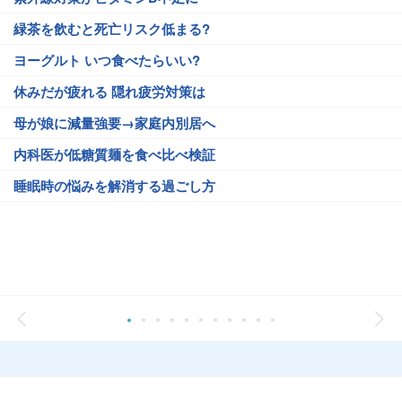
緑茶を飲むと死亡リスク低まる?
ヨーグルト いつ食べたらいい?
休みだが疲れる 隠れ疲労対策は
母が娘に減量強要→家庭内別居へ
内科医が低糖質麺を食べ比べ検証
睡眠時の悩みを解消する過ごし方