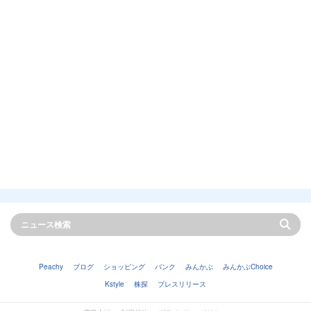
Peachy
ブログ
ショッピング
バンク
みんかぶ
みんかぶChoice
Kstyle
株探
プレスリリース