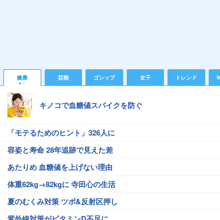
健康
芸能
ゴシップ
女子
トレンド
Y
キノコで血糖値スパイクを防ぐ
「モテるためのヒント」326人に
容姿と寿命 28年追跡で見えた差
あたりめ 血糖値を上げない理由
体重62kg→82kgに 寺田心の生活
夏のむくみ対策 ツボ&反射区押し
紫外線対策がビタミンD不足に