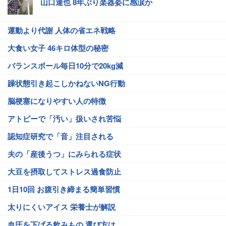
山口達也 8年ぶり楽器姿に感涙か
運動より代謝 人体の省エネ戦略
大食い女子 46キロ体型の秘密
バランスボール毎日10分で20kg減
躁状態引き起こしかねないNG行動
脳梗塞になりやすい人の特徴
アトピーで「汚い」扱いされ苦悩
認知症研究で「音」注目される
夫の「産後うつ」にみられる症状
大豆を摂取してストレス過食防止
1日10回 お腹引き締まる簡単習慣
太りにくいアイス 栄養士が解説
血圧を下げる飲みもの 選び方は