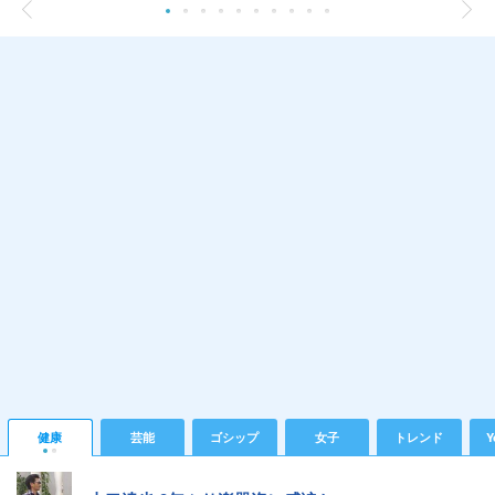
健康
芸能
ゴシップ
女子
トレンド
Y