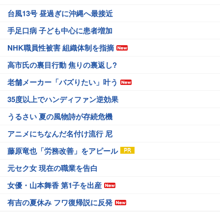
台風13号 昼過ぎに沖縄へ最接近
手足口病 子ども中心に患者増加
NHK職員性被害 組織体制を指摘
高市氏の裏目行動 焦りの裏返し?
老舗メーカー「バズりたい」叶う
35度以上でハンディファン逆効果
うるさい 夏の風物詩が存続危機
アニメにちなんだ名付け流行 尼
藤原竜也「労務改善」をアピール
元セク女 現在の職業を告白
女優・山本舞香 第1子を出産
有吉の夏休み フワ復帰説に反発