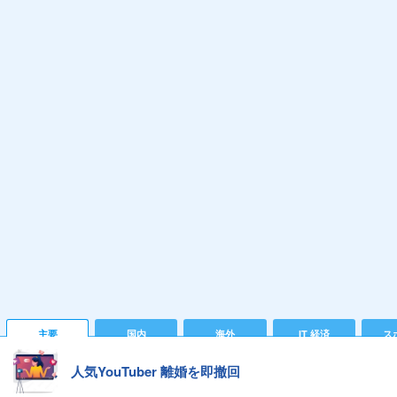
主要
国内
海外
IT 経済
ス
人気YouTuber 離婚を即撤回