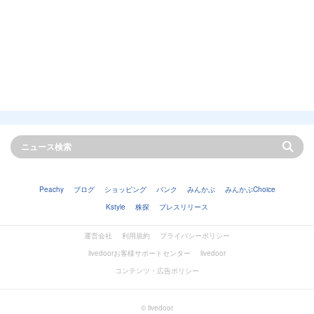
Peachy
ブログ
ショッピング
バンク
みんかぶ
みんかぶChoice
Kstyle
株探
プレスリリース
運営会社
利用規約
プライバシーポリシー
livedoorお客様サポートセンター
livedoor
コンテンツ・広告ポリシー
© livedoor