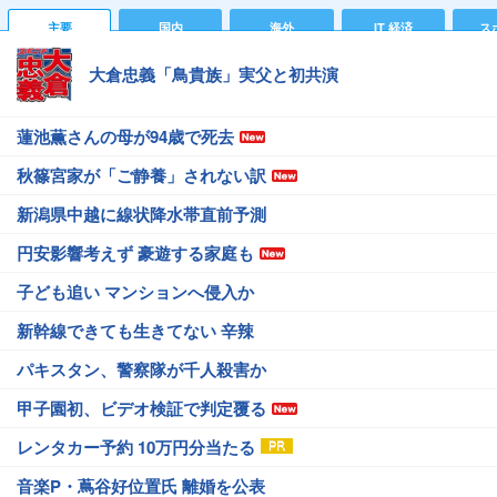
主要
国内
海外
IT 経済
ス
大倉忠義「鳥貴族」実父と初共演
蓮池薫さんの母が94歳で死去
秋篠宮家が「ご静養」されない訳
新潟県中越に線状降水帯直前予測
円安影響考えず 豪遊する家庭も
子ども追い マンションへ侵入か
新幹線できても生きてない 辛辣
パキスタン、警察隊が千人殺害か
甲子園初、ビデオ検証で判定覆る
レンタカー予約 10万円分当たる
音楽P・蔦谷好位置氏 離婚を公表