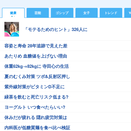
健康
芸能
ゴシップ
女子
トレンド
Y
「モテるためのヒント」326人に
容姿と寿命 28年追跡で見えた差
あたりめ 血糖値を上げない理由
体重62kg→82kgに 寺田心の生活
夏のむくみ対策 ツボ&反射区押し
紫外線対策がビタミンD不足に
緑茶を飲むと死亡リスク低まる?
ヨーグルト いつ食べたらいい?
休みだが疲れる 隠れ疲労対策は
内科医が低糖質麺を食べ比べ検証