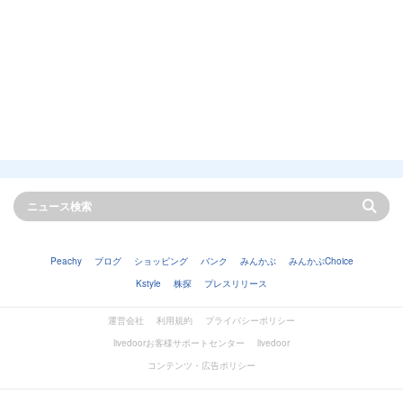
Peachy
ブログ
ショッピング
バンク
みんかぶ
みんかぶChoice
Kstyle
株探
プレスリリース
運営会社
利用規約
プライバシーポリシー
livedoorお客様サポートセンター
livedoor
コンテンツ・広告ポリシー