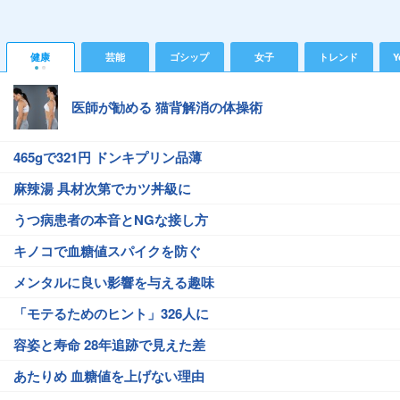
健康
芸能
ゴシップ
女子
トレンド
Y
医師が勧める 猫背解消の体操術
465gで321円 ドンキプリン品薄
麻辣湯 具材次第でカツ丼級に
うつ病患者の本音とNGな接し方
キノコで血糖値スパイクを防ぐ
メンタルに良い影響を与える趣味
「モテるためのヒント」326人に
容姿と寿命 28年追跡で見えた差
あたりめ 血糖値を上げない理由