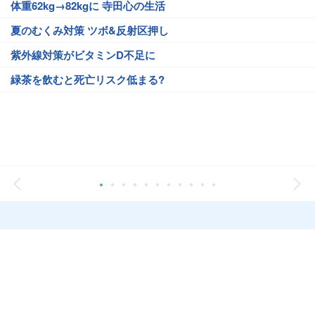
体重62kg→82kgに 寺田心の生活
夏のむくみ対策 ツボ&反射区押し
紫外線対策がビタミンD不足に
緑茶を飲むと死亡リスク低まる?