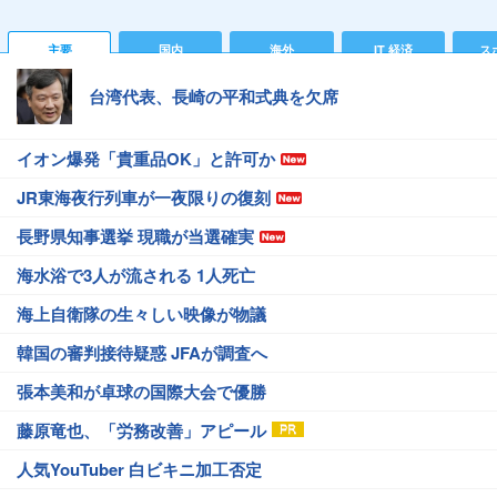
主要
国内
海外
IT 経済
ス
台湾代表、長崎の平和式典を欠席
イオン爆発「貴重品OK」と許可か
JR東海夜行列車が一夜限りの復刻
長野県知事選挙 現職が当選確実
海水浴で3人が流される 1人死亡
海上自衛隊の生々しい映像が物議
韓国の審判接待疑惑 JFAが調査へ
張本美和が卓球の国際大会で優勝
藤原竜也、「労務改善」アピール
人気YouTuber 白ビキニ加工否定