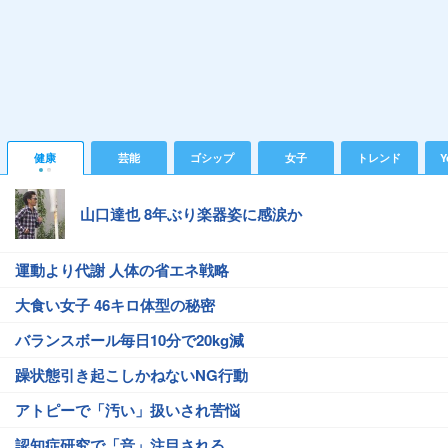
健康
芸能
ゴシップ
女子
トレンド
Y
山口達也 8年ぶり楽器姿に感涙か
運動より代謝 人体の省エネ戦略
大食い女子 46キロ体型の秘密
バランスボール毎日10分で20kg減
躁状態引き起こしかねないNG行動
アトピーで「汚い」扱いされ苦悩
認知症研究で「音」注目される