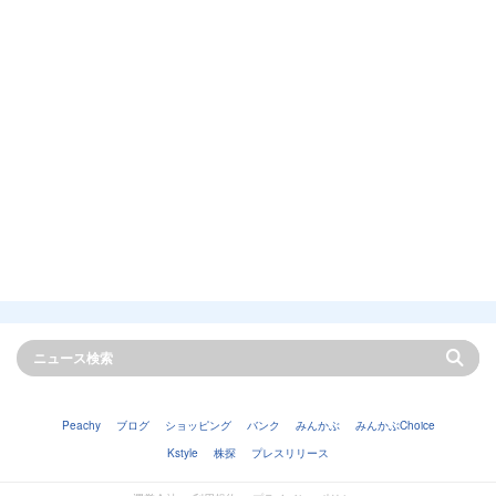
Peachy
ブログ
ショッピング
バンク
みんかぶ
みんかぶChoice
Kstyle
株探
プレスリリース