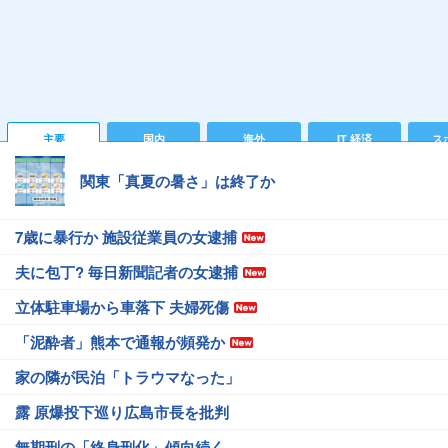
主要
国内
海外
IT 経済
ス
関東「真夏の暑さ」は終了か
7歳に暴行か 施設従業員の女逮捕
夫に包丁? 毎日新聞記者の女逮捕
立体駐車場から車落下 夫婦死傷
「泥酔者」熊本で通報が頻発か
家の隣が民泊「トラウマなった」
露 原爆投下巡り広島市長を批判
無期刑の「終身刑化」傾向続く