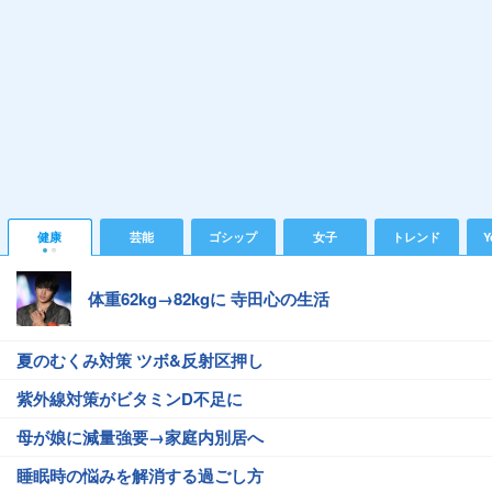
健康
芸能
ゴシップ
女子
トレンド
Y
体重62kg→82kgに 寺田心の生活
夏のむくみ対策 ツボ&反射区押し
紫外線対策がビタミンD不足に
母が娘に減量強要→家庭内別居へ
睡眠時の悩みを解消する過ごし方