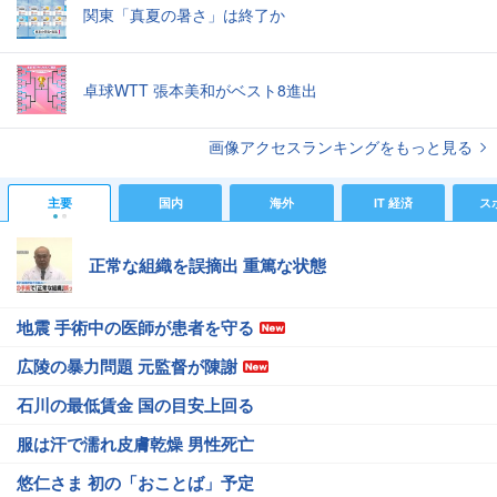
関東「真夏の暑さ」は終了か
卓球WTT 張本美和がベスト8進出
画像アクセスランキングをもっと見る
主要
国内
海外
IT 経済
ス
正常な組織を誤摘出 重篤な状態
地震 手術中の医師が患者を守る
広陵の暴力問題 元監督が陳謝
石川の最低賃金 国の目安上回る
服は汗で濡れ皮膚乾燥 男性死亡
悠仁さま 初の「おことば」予定