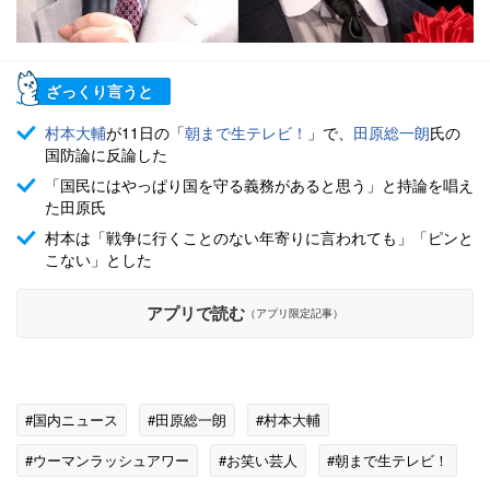
ざっくり言うと
村本大輔
が11日の「
朝まで生テレビ！
」で、
田原総一朗
氏の
国防論に反論した
「国民にはやっぱり国を守る義務があると思う」と持論を唱え
た田原氏
村本は「戦争に行くことのない年寄りに言われても」「ピンと
こない」とした
アプリで読む
（アプリ限定記事）
#国内ニュース
#田原総一朗
#村本大輔
#ウーマンラッシュアワー
#お笑い芸人
#朝まで生テレビ！