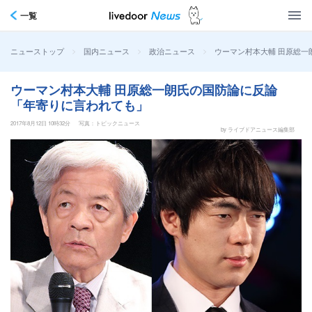
一覧
>
>
>
ウーマン村本大輔 田原総一
ニューストップ
国内ニュース
政治ニュース
ウーマン村本大輔 田原総一朗氏の国防論に反論
「年寄りに言われても」
2017年8月12日 10時32分
写真：トピックニュース
by ライブドアニュース編集部