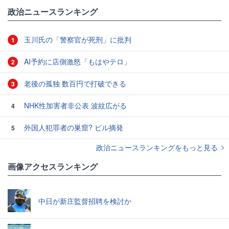
政治ニュースランキング
玉川氏の「警察官が死刑」に批判
1
AI予約に店側激怒「もはやテロ」
2
老後の孤独 数百円で打破できる
3
NHK性加害者非公表 波紋広がる
4
外国人犯罪者の巣窟? ビル摘発
5
政治ニュースランキングをもっと見る
画像アクセスランキング
中日が新庄監督招聘を検討か