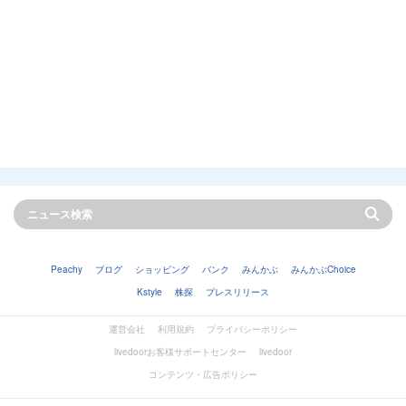
Peachy
ブログ
ショッピング
バンク
みんかぶ
みんかぶChoice
Kstyle
株探
プレスリリース
運営会社
利用規約
プライバシーポリシー
livedoorお客様サポートセンター
livedoor
コンテンツ・広告ポリシー