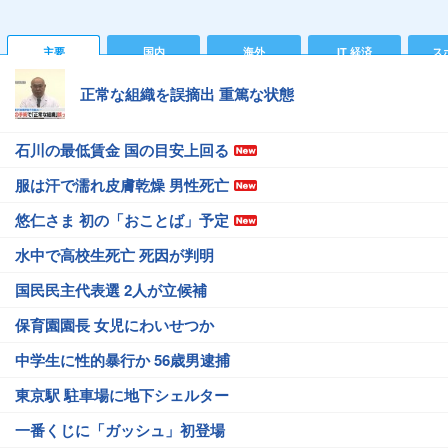
主要
国内
海外
IT 経済
ス
正常な組織を誤摘出 重篤な状態
石川の最低賃金 国の目安上回る
服は汗で濡れ皮膚乾燥 男性死亡
悠仁さま 初の「おことば」予定
水中で高校生死亡 死因が判明
国民民主代表選 2人が立候補
保育園園長 女児にわいせつか
中学生に性的暴行か 56歳男逮捕
東京駅 駐車場に地下シェルター
一番くじに「ガッシュ」初登場