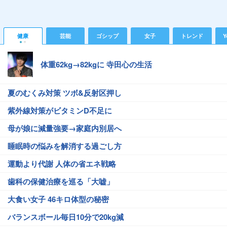
健康
芸能
ゴシップ
女子
トレンド
Y
体重62kg→82kgに 寺田心の生活
夏のむくみ対策 ツボ&反射区押し
紫外線対策がビタミンD不足に
母が娘に減量強要→家庭内別居へ
睡眠時の悩みを解消する過ごし方
運動より代謝 人体の省エネ戦略
歯科の保健治療を巡る「大嘘」
大食い女子 46キロ体型の秘密
バランスボール毎日10分で20kg減