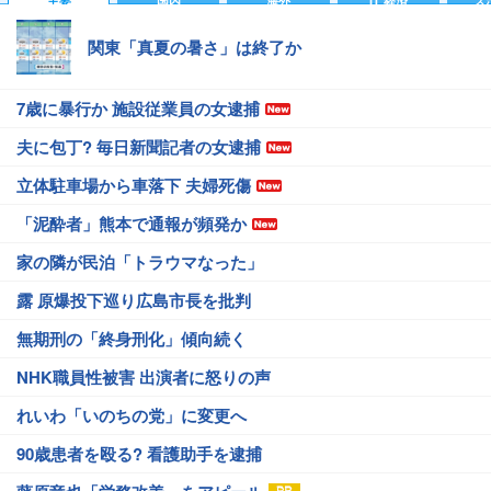
主要
国内
海外
IT 経済
ス
関東「真夏の暑さ」は終了か
7歳に暴行か 施設従業員の女逮捕
夫に包丁? 毎日新聞記者の女逮捕
立体駐車場から車落下 夫婦死傷
「泥酔者」熊本で通報が頻発か
家の隣が民泊「トラウマなった」
露 原爆投下巡り広島市長を批判
無期刑の「終身刑化」傾向続く
NHK職員性被害 出演者に怒りの声
れいわ「いのちの党」に変更へ
90歳患者を殴る? 看護助手を逮捕