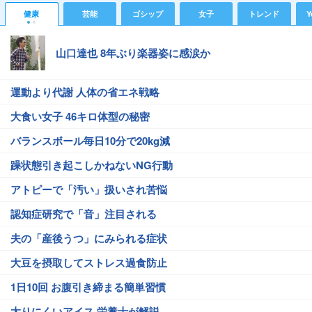
健康
芸能
ゴシップ
女子
トレンド
Y
山口達也 8年ぶり楽器姿に感涙か
運動より代謝 人体の省エネ戦略
大食い女子 46キロ体型の秘密
バランスボール毎日10分で20kg減
躁状態引き起こしかねないNG行動
アトピーで「汚い」扱いされ苦悩
認知症研究で「音」注目される
夫の「産後うつ」にみられる症状
大豆を摂取してストレス過食防止
1日10回 お腹引き締まる簡単習慣
太りにくいアイス 栄養士が解説