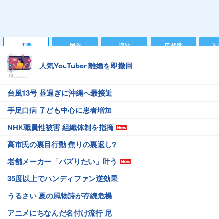
主要
国内
海外
IT 経済
ス
人気YouTuber 離婚を即撤回
台風13号 昼過ぎに沖縄へ最接近
手足口病 子ども中心に患者増加
NHK職員性被害 組織体制を指摘
高市氏の裏目行動 焦りの裏返し?
老舗メーカー「バズりたい」叶う
35度以上でハンディファン逆効果
うるさい 夏の風物詩が存続危機
アニメにちなんだ名付け流行 尼