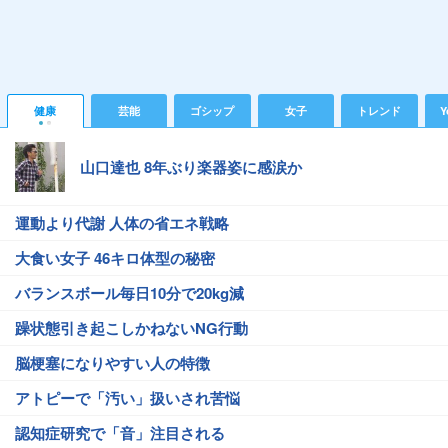
健康
芸能
ゴシップ
女子
トレンド
Y
山口達也 8年ぶり楽器姿に感涙か
運動より代謝 人体の省エネ戦略
大食い女子 46キロ体型の秘密
バランスボール毎日10分で20kg減
躁状態引き起こしかねないNG行動
脳梗塞になりやすい人の特徴
アトピーで「汚い」扱いされ苦悩
認知症研究で「音」注目される