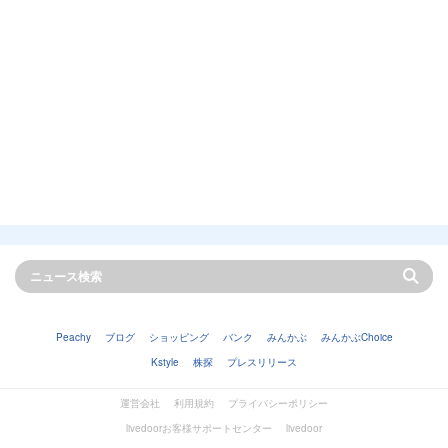
Peachy
ブログ
ショッピング
バンク
みんかぶ
みんかぶChoice
Kstyle
株探
プレスリリース
運営会社
利用規約
プライバシーポリシー
livedoorお客様サポートセンター
livedoor