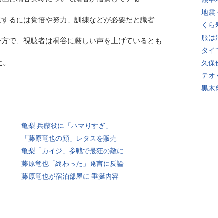
地震
破するには覚悟や努力、訓練などが必要だと識者
くら
服は
一方で、視聴者は桐谷に厳しい声を上げているとも
タイ
た。
久保
テオ
黒木
亀梨 兵藤役に「ハマりすぎ」
「藤原竜也の顔」レタスを販売
亀梨「カイジ」参戦で最狂の敵に
藤原竜也「終わった」発言に反論
藤原竜也が宿泊部屋に 垂涎内容