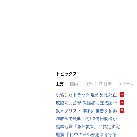
トピックス
主要
国内
海外
IT 経済
スポーツ
脱輪したトラック発見 男性死亡
広陵高元監督 保護者に直接謝罪
銀メダリスト 本多灯被告を起訴
詐取金で競艇? 約1.3億円脱税か
熊本地震「激甚災害」に指定決定
地震 手術中の医師が患者を守る