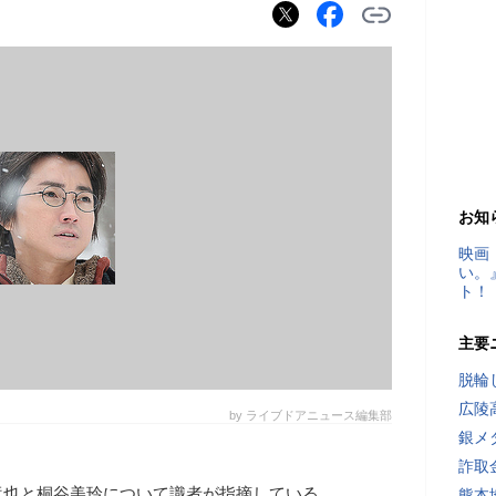
お知
映画
い。
ト！
主要
脱輪
広陵
by ライブドアニュース編集部
銀メ
詐取
竜也と桐谷美玲について識者が指摘している
熊本