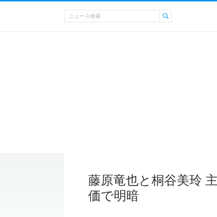
藤原竜也と桐谷美玲 
価で明暗