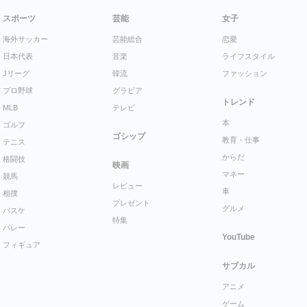
スポーツ
芸能
女子
海外サッカー
芸能総合
恋愛
日本代表
音楽
ライフスタイル
Jリーグ
韓流
ファッション
プロ野球
グラビア
トレンド
MLB
テレビ
本
ゴルフ
ゴシップ
教育・仕事
テニス
からだ
格闘技
映画
マネー
競馬
レビュー
車
相撲
プレゼント
グルメ
バスケ
特集
バレー
YouTube
フィギュア
サブカル
アニメ
ゲーム