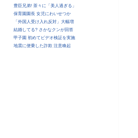
豊臣兄弟! 茶々に「美人過ぎる」
保育園園長 女児にわいせつか
「外国人受け入れ反対」大幅増
結婚してる? さかなクンが回答
甲子園 初めてビデオ検証を実施
地震に便乗した詐欺 注意喚起