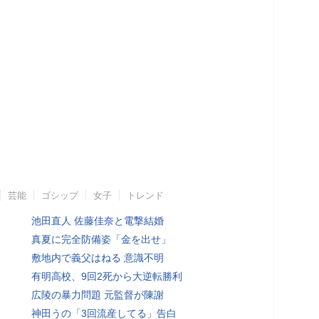
芸能
ゴシップ
女子
トレンド
池田直人 佐藤佳奈と電撃結婚
真夏に完全防備姿「金を出せ」
敷地内で義父はねる 意識不明
有明高校、9回2死から大逆転勝利
広陵の暴力問題 元監督が陳謝
神田うの「3回流産してる」告白