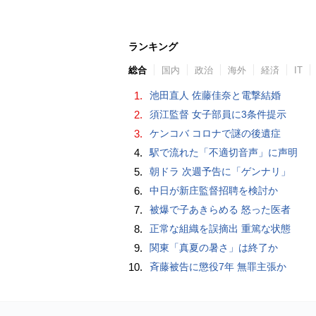
ランキング
総合
国内
政治
海外
経済
IT
1.
池田直人 佐藤佳奈と電撃結婚
2.
須江監督 女子部員に3条件提示
3.
ケンコバ コロナで謎の後遺症
4.
駅で流れた「不適切音声」に声明
5.
朝ドラ 次週予告に「ゲンナリ」
6.
中日が新庄監督招聘を検討か
7.
被爆で子あきらめる 怒った医者
8.
正常な組織を誤摘出 重篤な状態
9.
関東「真夏の暑さ」は終了か
10.
斉藤被告に懲役7年 無罪主張か