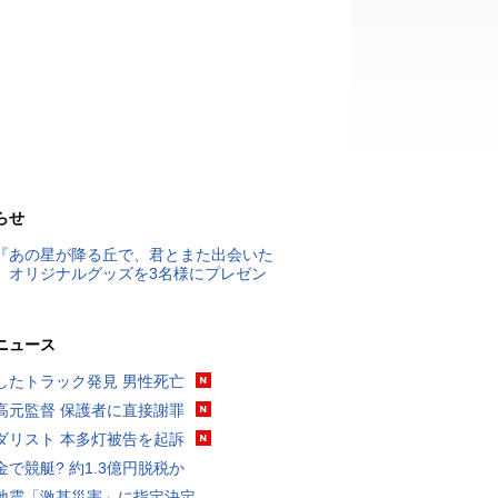
らせ
『あの星が降る丘で、君とまた出会いた
』オリジナルグッズを3名様にプレゼン
ニュース
したトラック発見 男性死亡
高元監督 保護者に直接謝罪
ダリスト 本多灯被告を起訴
金で競艇? 約1.3億円脱税か
地震「激甚災害」に指定決定