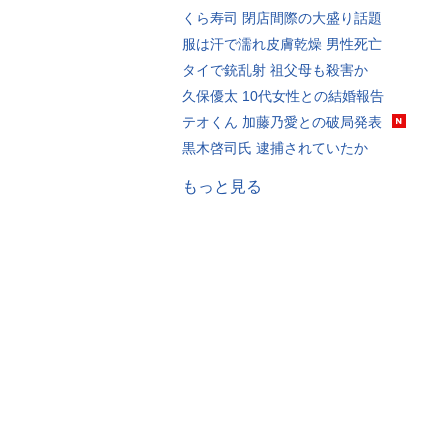
くら寿司 閉店間際の大盛り話題
服は汗で濡れ皮膚乾燥 男性死亡
タイで銃乱射 祖父母も殺害か
久保優太 10代女性との結婚報告
テオくん 加藤乃愛との破局発表
黒木啓司氏 逮捕されていたか
もっと見る