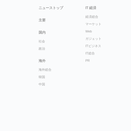
ニューストップ
IT 経済
経済総合
主要
マーケット
Web
国内
ガジェット
社会
ITビジネス
政治
IT総合
海外
PR
海外総合
韓国
中国