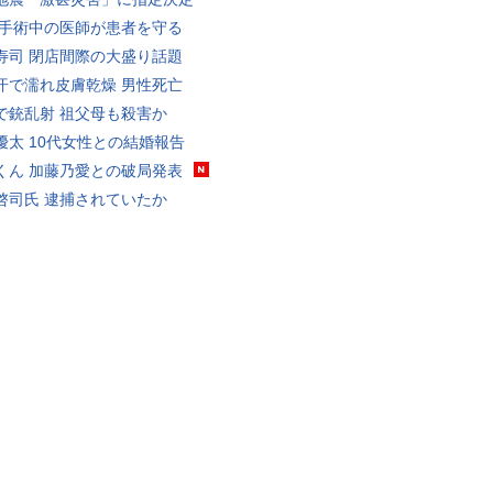
 手術中の医師が患者を守る
寿司 閉店間際の大盛り話題
汗で濡れ皮膚乾燥 男性死亡
で銃乱射 祖父母も殺害か
優太 10代女性との結婚報告
くん 加藤乃愛との破局発表
啓司氏 逮捕されていたか