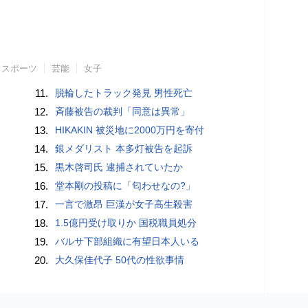
スポーツ
芸能
女子
11.
脱輪したトラック発見 男性死亡
12.
斉藤被告の裁判「同意は異常」
13.
HIKAKIN 被災地に2000万円を寄付
14.
銀メダリスト 本多灯被告を起訴
15.
黒木啓司氏 逮捕されていたか
16.
堂本剛の投稿に「匂わせなの?」
17.
一言で激昂 巨漢が女子高生殺害
18.
1.5億円受け取りか 国税職員処分
19.
バルサ下部組織に有望日本人いる
20.
大久保佳代子 50代の性欲事情