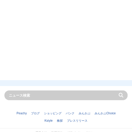
Peachy
ブログ
ショッピング
バンク
みんかぶ
みんかぶChoice
Kstyle
株探
プレスリリース