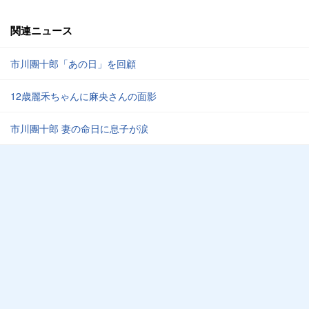
関連ニュース
市川團十郎「あの日」を回顧
12歳麗禾ちゃんに麻央さんの面影
市川團十郎 妻の命日に息子が涙