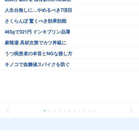
人生台無しに…やめるべき7項目
さくらんぼ 驚くべき効果効能
465gで321円 ドンキプリン品薄
麻辣湯 具材次第でカツ丼級に
うつ病患者の本音とNGな接し方
キノコで血糖値スパイクを防ぐ