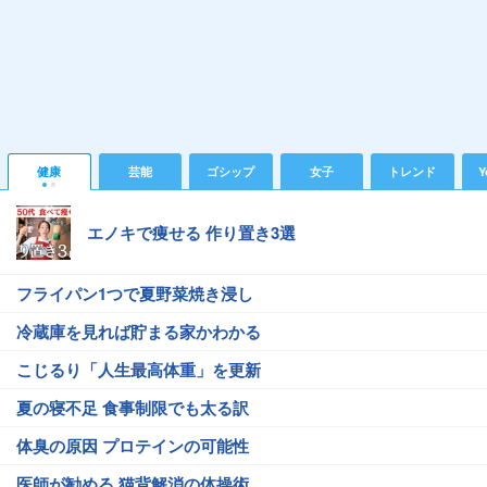
健康
芸能
ゴシップ
女子
トレンド
Y
エノキで痩せる 作り置き3選
フライパン1つで夏野菜焼き浸し
冷蔵庫を見れば貯まる家かわかる
こじるり「人生最高体重」を更新
夏の寝不足 食事制限でも太る訳
体臭の原因 プロテインの可能性
医師が勧める 猫背解消の体操術