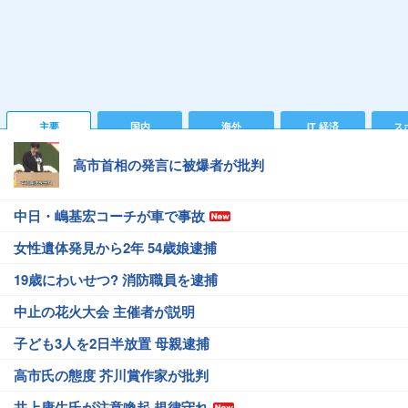
主要
国内
海外
IT 経済
ス
高市首相の発言に被爆者が批判
中日・嶋基宏コーチが車で事故
女性遺体発見から2年 54歳娘逮捕
19歳にわいせつ? 消防職員を逮捕
中止の花火大会 主催者が説明
子ども3人を2日半放置 母親逮捕
高市氏の態度 芥川賞作家が批判
井上康生氏が注意喚起 規律守れ