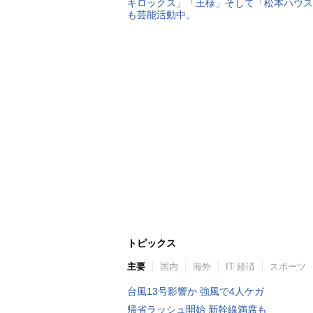
キロックス」「王様」そして「松本ハウス
も芸能活動中。
トピックス
主要
国内
海外
IT 経済
スポーツ
台風13号影響か 強風で4人ケガ
帰省ラッシュ開始 新幹線満席も