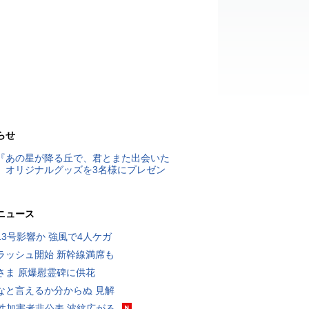
らせ
『あの星が降る丘で、君とまた出会いた
』オリジナルグッズを3名様にプレゼン
ニュース
13号影響か 強風で4人ケガ
ラッシュ開始 新幹線満席も
さま 原爆慰霊碑に供花
なと言えるか分からぬ 見解
K性加害者非公表 波紋広がる