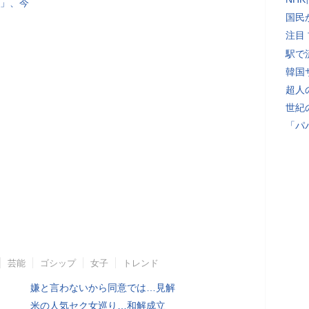
」、今
国民
注目
駅で
韓国
超人
世紀
「パ
芸能
ゴシップ
女子
トレンド
嫌と言わないから同意では…見解
米の人気セク女巡り…和解成立