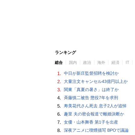
ランキング
総合
国内
政治
海外
経済
IT
1.
中日が新庄監督招聘を検討か
2.
大量注文キャンセル43億円以上か
3.
関東「真夏の暑さ」は終了か
4.
斉藤慎二被告 懲役7年を求刑
5.
寿美花代さん死去 息子2人が追悼
6.
趣里 夫の密会報道で離婚決断か
7.
女優・山本舞香 第1子を出産
8.
深夜アニメに喫煙描写 BPOで議論