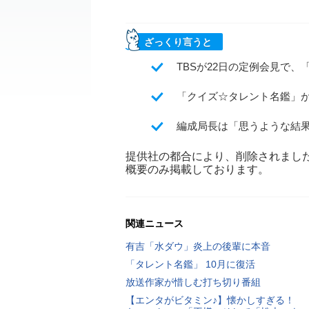
ざっくり言うと
TBSが22日の定例会見で
「クイズ☆タレント名鑑」
編成局長は「思うような結
提供社の都合により、削除されまし
概要のみ掲載しております。
関連ニュース
有吉「水ダウ」炎上の後輩に本音
「タレント名鑑」 10月に復活
放送作家が惜しむ打ち切り番組
【エンタがビタミン♪】懐かしすぎる！ 