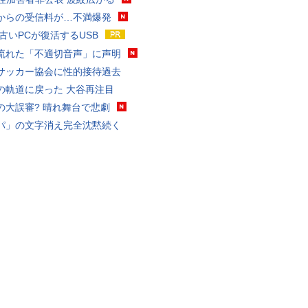
からの受信料が…不満爆発
 古いPCが復活するUSB
流れた「不適切音声」に声明
サッカー協会に性的接待過去
の軌道に戻った 大谷再注目
の大誤審? 晴れ舞台で悲劇
パ」の文字消え完全沈黙続く