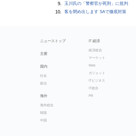
9.
玉川氏の「警察官が死刑」に批判
10.
客を閉め出します SAで徹底対策
ニューストップ
IT 経済
経済総合
主要
マーケット
Web
国内
ガジェット
社会
ITビジネス
政治
IT総合
海外
PR
海外総合
韓国
中国