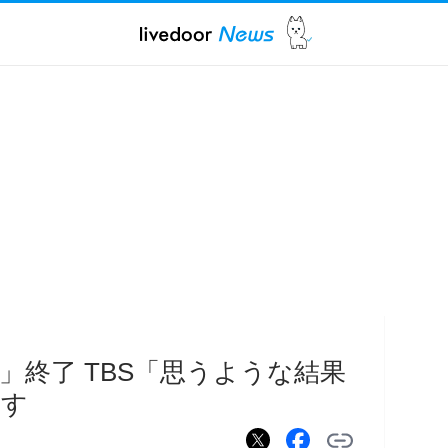
」終了 TBS「思うような結果
かす