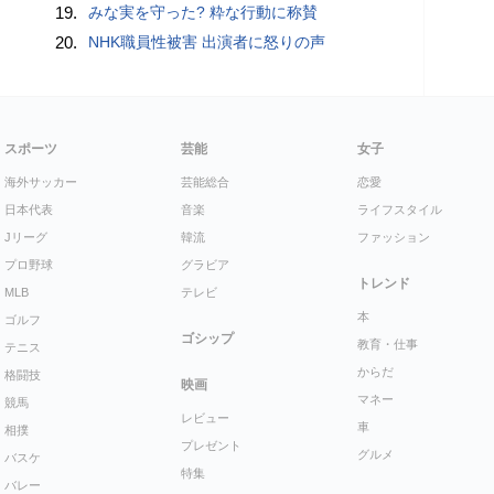
19.
みな実を守った? 粋な行動に称賛
20.
NHK職員性被害 出演者に怒りの声
スポーツ
芸能
女子
海外サッカー
芸能総合
恋愛
日本代表
音楽
ライフスタイル
Jリーグ
韓流
ファッション
プロ野球
グラビア
トレンド
MLB
テレビ
本
ゴルフ
ゴシップ
教育・仕事
テニス
からだ
格闘技
映画
マネー
競馬
レビュー
車
相撲
プレゼント
グルメ
バスケ
特集
バレー