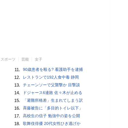
スポーツ
芸能
女子
11.
90歳患者を殴る? 看護助手を逮捕
12.
レストランで192人食中毒 静岡
13.
チェーンソーで父襲撃か 目撃談
14.
ドジャース6連敗 佐々木が止める
15.
「避難所格差」生まれてしまう訳
16.
斉藤被告に「多目的トイレ以下」
17.
高校生の信子 勉強中の姿を公開
18.
歌舞伎俳優 20代女性ひき逃げか