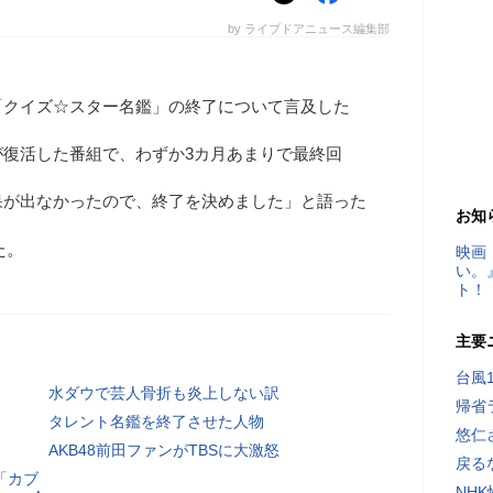
by ライブドアニュース編集部
、「クイズ☆スター名鑑」の終了について言及した
が復活した番組で、わずか3カ月あまりで最終回
果が出なかったので、終了を決めました」と語った
お知
た。
映画
い。
ト！
主要
台風
水ダウで芸人骨折も炎上しない訳
帰省
タレント名鑑を終了させた人物
悠仁
AKB48前田ファンがTBSに大激怒
戻る
「カブ
NH