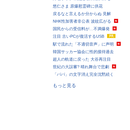
悠仁さま 原爆慰霊碑に供花
戻るなと言えるか分からぬ 見解
NHK性加害者非公表 波紋広がる
国民からの受信料が…不満爆発
注目 古いPCが復活するUSB
駅で流れた「不適切音声」に声明
韓国サッカー協会に性的接待過去
超人の軌道に戻った 大谷再注目
世紀の大誤審? 晴れ舞台で悲劇
「パパ」の文字消え完全沈黙続く
もっと見る