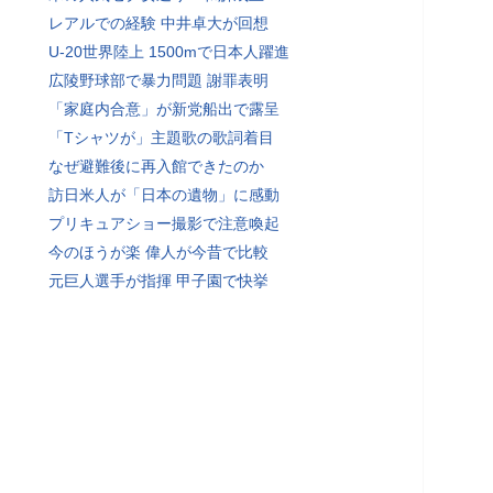
レアルでの経験 中井卓大が回想
U-20世界陸上 1500mで日本人躍進
広陵野球部で暴力問題 謝罪表明
「家庭内合意」が新党船出で露呈
「Tシャツが」主題歌の歌詞着目
なぜ避難後に再入館できたのか
訪日米人が「日本の遺物」に感動
プリキュアショー撮影で注意喚起
今のほうが楽 偉人が今昔で比較
元巨人選手が指揮 甲子園で快挙