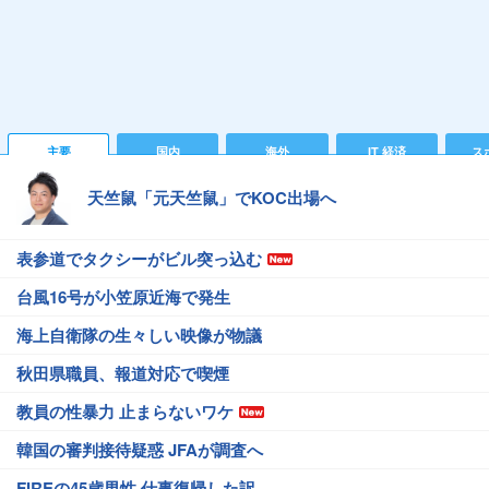
主要
国内
海外
IT 経済
ス
天竺鼠「元天竺鼠」でKOC出場へ
表参道でタクシーがビル突っ込む
台風16号が小笠原近海で発生
海上自衛隊の生々しい映像が物議
秋田県職員、報道対応で喫煙
教員の性暴力 止まらないワケ
韓国の審判接待疑惑 JFAが調査へ
FIREの45歳男性 仕事復帰した訳