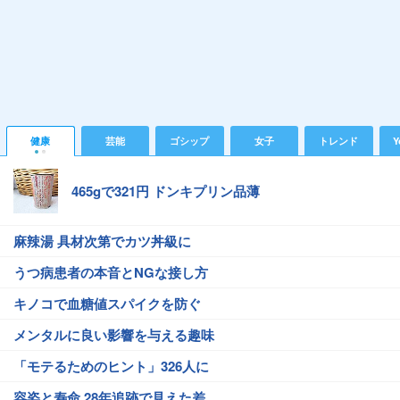
健康
芸能
ゴシップ
女子
トレンド
Y
465gで321円 ドンキプリン品薄
麻辣湯 具材次第でカツ丼級に
うつ病患者の本音とNGな接し方
キノコで血糖値スパイクを防ぐ
メンタルに良い影響を与える趣味
「モテるためのヒント」326人に
容姿と寿命 28年追跡で見えた差