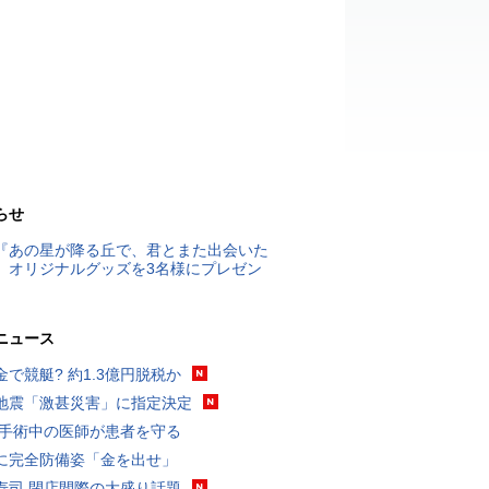
らせ
『あの星が降る丘で、君とまた出会いた
』オリジナルグッズを3名様にプレゼン
ニュース
金で競艇? 約1.3億円脱税か
地震「激甚災害」に指定決定
 手術中の医師が患者を守る
に完全防備姿「金を出せ」
寿司 閉店間際の大盛り話題