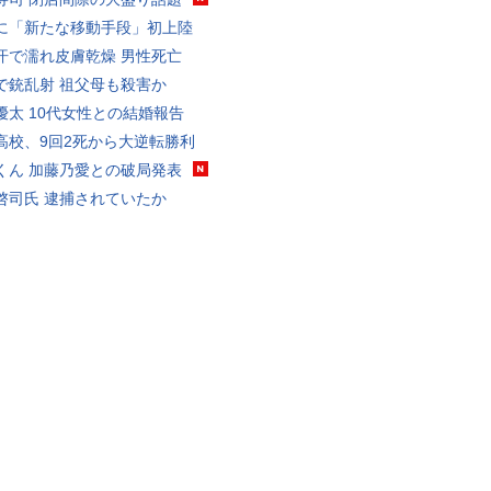
に「新たな移動手段」初上陸
汗で濡れ皮膚乾燥 男性死亡
で銃乱射 祖父母も殺害か
優太 10代女性との結婚報告
高校、9回2死から大逆転勝利
くん 加藤乃愛との破局発表
啓司氏 逮捕されていたか