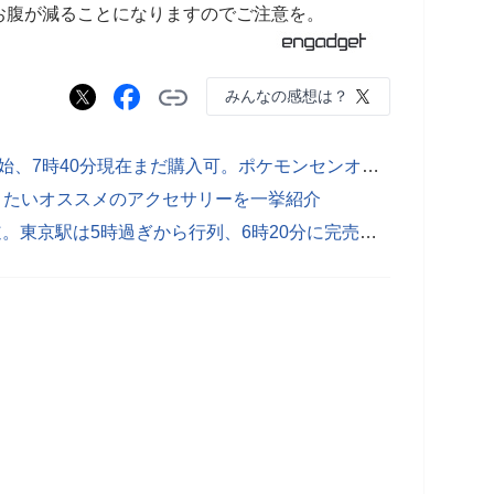
お腹が減ることになりますのでご注意を。
みんなの感想は？
ポケモンGO PlusがAmazonで販売開始、7時40分現在まだ購入可。ポケモンセンオンラインは混雑でアクセス不可に
っておきたいオススメのアクセサリーを一挙紹介
ポケモンGO Plus発売日ゲットへの道。東京駅は5時過ぎから行列、6時20分に完売。割り込み防止にボール型スタンプも