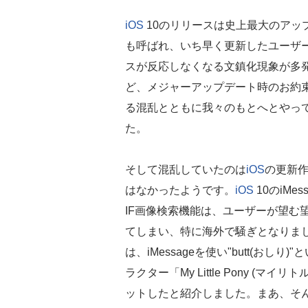
iOS
10のリリースは史上最大のアッ
も呼ばれ、いち早く更新したユーザ
スが反応しなくなる文鎮化現象が多
ど、メジャーアップデート時のお約
る混乱とともに我々のもとへとやっ
た。
そして混乱していたのは
iOS
の更新
はなかったようです。
iOS
10のiMe
IF画像検索機能は、ユーザーが望む
てしまい、特に海外で騒ぎとなりました
は、iMessageを使い"butt(おし
ラクター「My Little Pony 
ットしたと紹介しました。まあ、そ