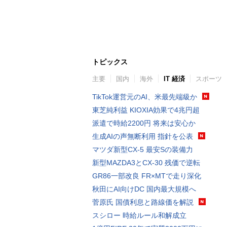
トピックス
主要
国内
海外
IT 経済
スポーツ
TikTok運営元のAI、米最先端級か
東芝純利益 KIOXIA効果で4兆円超
派遣で時給2200円 将来は安心か
生成AIの声無断利用 指針を公表
マツダ新型CX-5 最安Sの装備力
新型MAZDA3とCX-30 残価で逆転
GR86一部改良 FR×MTで走り深化
秋田にAI向けDC 国内最大規模へ
菅原氏 国債利息と路線価を解説
スシロー 時給ルール和解成立