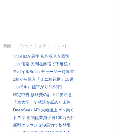
芸能
ゴシップ
女子
トレンド
フジHDが黒字 広告収入が回復
コメ価格 民間在庫増で下落続く
モバイルSuica チャージ一時障害
1株から購入「ミニ株銘柄」15選
コメ5キロ値下がり3198円
確定申告 修繕費の計上に要注意
「東大卒」で就活を舐めた末路
DeepSeek API 大幅値上げへ動く
トヨタ 期間従業員手当100万円に
新型クラウン 349馬力で秋登場