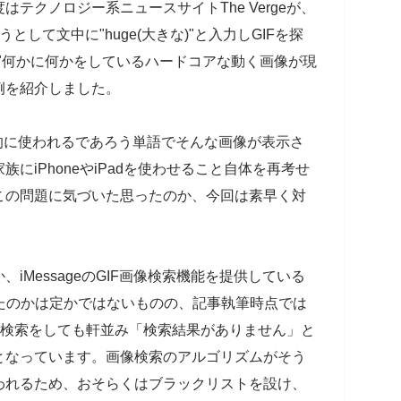
テクノロジー系ニュースサイトThe Vergeが、
して文中に"huge(大きな)"と入力しGIFを探
"何かに何かをしているハードコアな動く画像が現
例を紹介しました。
一般的に使われるであろう単語でそんな画像が表示さ
にiPhoneやiPadを使わせること自体を再考せ
この問題に気づいた思ったのか、今回は素早く対
iMessageのGIF画像検索機能を提供している
じたのかは定かではないものの、記事執筆時点では
F検索をしても軒並み「検索結果がありません」と
となっています。画像検索のアルゴリズムがそう
われるため、おそらくはブラックリストを設け、