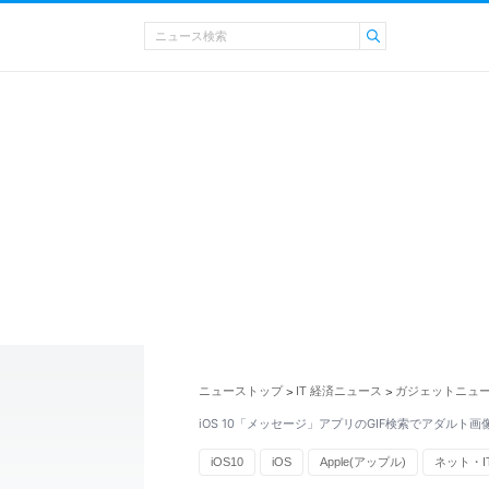
ニューストップ
IT 経済ニュース
ガジェットニュ
>
>
iOS 10「メッセージ」アプリのGIF検索でアダルト
iOS10
iOS
Apple(アップル)
ネット・I