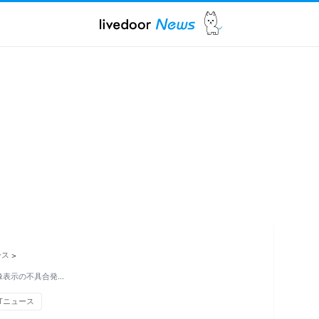
ース
>
画像表示の不具合発…
Tニュース