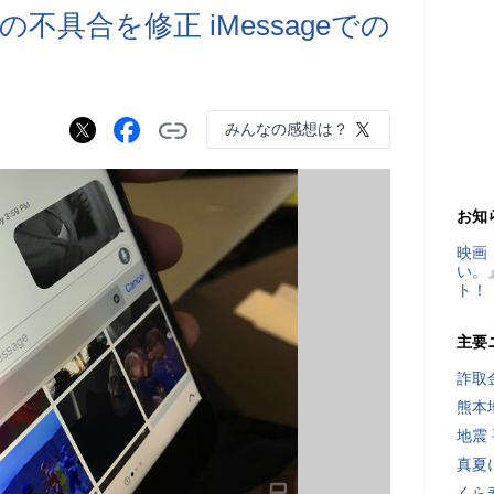
の不具合を修正 iMessageでの
みんなの感想は？
お知
映画
い。
ト！
主要
詐取
熊本
地震
真夏
くら