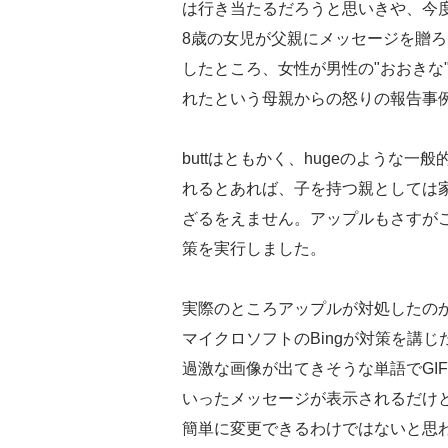
は行き当たるだろうと思いきや、今度は
8歳の女児が父親にメッセージを贈ろうと
したところ、女性が男性の"おおきな
れたという母親からの怒りの報告事
buttはともかく、hugeのような
れるとあれば、子を持つ親としては家族
ざるをえません。アップルもさすが
策を実行しました。
実際のところアップルが対処したのか、
マイクロソフトのBingが対策を講
過激な画像が出てきそうな単語でGI
いったメッセージが表示されるだけ
簡単に変更できるわけではないと思