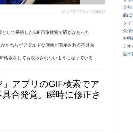
京都
by ライブドアニュース編集部
服は
タイ
久保
新機能として搭載したGIF画像検索で騒ぎがあった
有明
にかかわらずアダルトな画像が表示される不具合
テオ
黒木
IF検索をしても表示されないようになっている
ージ」アプリのGIF検索でア
不具合発覚。瞬時に修正さ