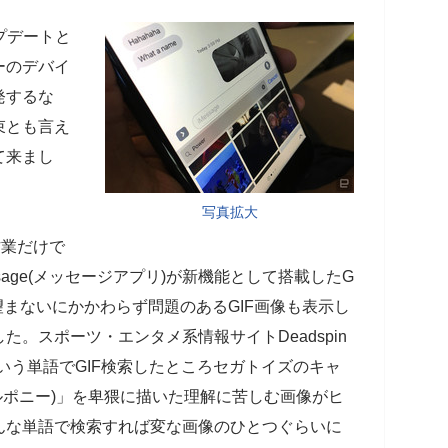
プデートと
ーのデバイ
発するな
束とも言え
て来まし
写真拡大
作業だけで
ssage(メッセージアプリ)が新機能として搭載したG
望まないにかかわらず問題のあるGIF画像も表示し
。スポーツ・エンタメ系情報サイトDeadspin
り)"という単語でGIF検索したところセガトイズのキャ
(マイリトルポニー)」を卑猥に描いた理解に苦しむ画像がヒ
んな単語で検索すれば変な画像のひとつぐらいに