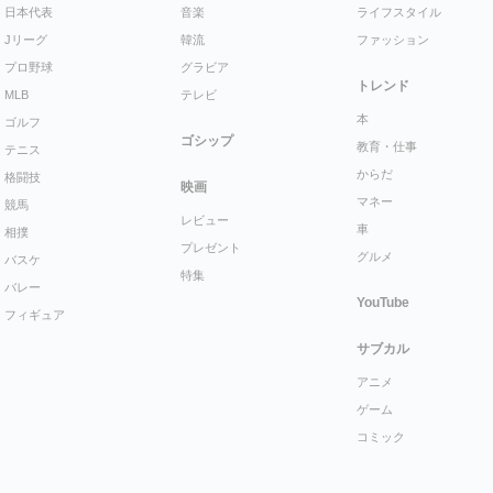
日本代表
音楽
ライフスタイル
Jリーグ
韓流
ファッション
プロ野球
グラビア
トレンド
MLB
テレビ
本
ゴルフ
ゴシップ
教育・仕事
テニス
からだ
格闘技
映画
マネー
競馬
レビュー
車
相撲
プレゼント
グルメ
バスケ
特集
バレー
YouTube
フィギュア
サブカル
アニメ
ゲーム
コミック