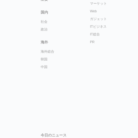
マーケット
Web
国内
ガジェット
社会
ITビジネス
政治
IT総合
海外
PR
海外総合
韓国
中国
今日のニュース