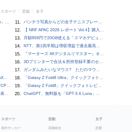
スポーツ
芸能
女子
言われる？
11.
パンチラ写真からどの女子テニスプレーヤーのものなのか当てるクイズ「Tennis Upskirts」
12.
【 NRF APAC 2026 レポート Vol.4】購入の瞬間に眠る価値 Transaction Momentとリテールの次の成長戦略
13.
月額858円で20GB使える「スマホデビュープラン U15」ドコモが提供、ahamoも割引になる親子割も
14.
NTT、第1四半期は増収増益で過去最高 IOWNや分散GPUの取り組みを説明
15.
『マーターズ 4Kデジタルリマスター』オールナイト上映、鬼畜な併映作品が決定 全部観たら“生還証”をプレゼント［ホラー通信］
16.
3Dプリンターで合法＆所持登録不要のセミオートマチック銃を自作、発砲試験にも成功した猛者が登場
17.
ガンダムみたいなマウス? ただのマウスとは違うのだよ1944通りの形状に変更できる驚異のマウス
底解説
18.
「Galaxy Z Fold8 Ultra」クイックフォトレビュー
搭載していますよ
19.
「Galaxy Z Fold8」クイックフォトレビュー
を抑制
20.
ChatGPT、無料版を「GPT-5.6 Luna」に刷新、チャット無制限に 有料版のSolも精度向上
スポーツ
芸能
女子
海外サッカー
芸能総合
恋愛