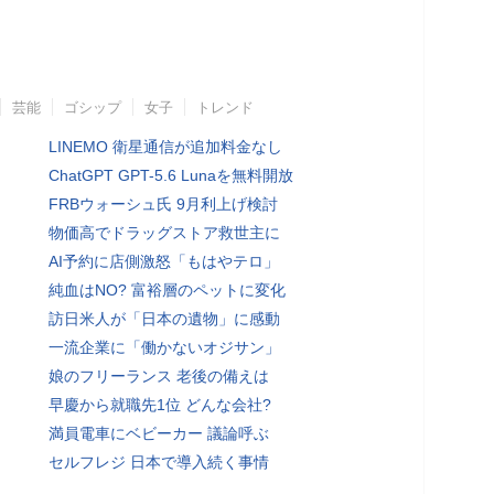
芸能
ゴシップ
女子
トレンド
LINEMO 衛星通信が追加料金なし
ChatGPT GPT-5.6 Lunaを無料開放
FRBウォーシュ氏 9月利上げ検討
物価高でドラッグストア救世主に
AI予約に店側激怒「もはやテロ」
純血はNO? 富裕層のペットに変化
訪日米人が「日本の遺物」に感動
一流企業に「働かないオジサン」
娘のフリーランス 老後の備えは
早慶から就職先1位 どんな会社?
満員電車にベビーカー 議論呼ぶ
セルフレジ 日本で導入続く事情