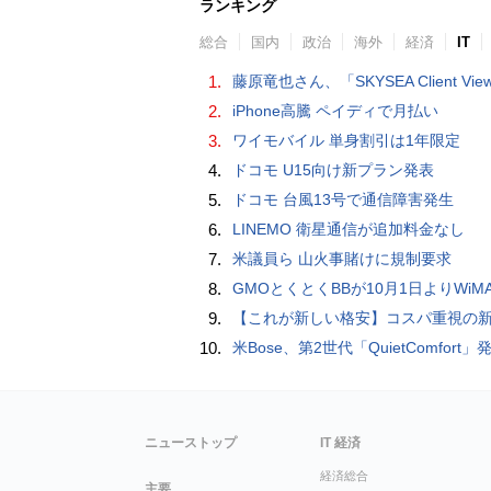
ランキング
総合
国内
政治
海外
経済
IT
1.
藤原竜也さん、「SKYSEA Client View」新CMで「AI労務改善」をアピール 働き方をAIが分析したら「すぐに休んで」と
2.
iPhone高騰 ペイディで月払い
3.
ワイモバイル 単身割引は1年限定
4.
ドコモ U15向け新プラン発表
5.
ドコモ 台風13号で通信障害発生
6.
LINEMO 衛星通信が追加料金なし
7.
米議員ら 山火事賭けに規制要求
8.
GMOとくとくBBが10月1日よりWiMAXなど月額605円値上げ！全6種の重要変更を徹
9.
【これが新しい格安】コスパ重視の新CPUを搭載した「 Beelink EQi Wildcat Lake Core 3 304」をレビューします。なんと10G LANも
10.
米Bose、第2世代「QuietComfort」発表 ノイキャン強化、メガネ着用時の低下
ニューストップ
IT 経済
経済総合
主要