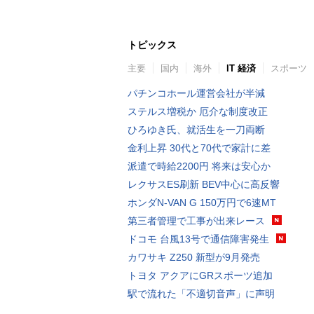
トピックス
主要
国内
海外
IT 経済
スポーツ
パチンコホール運営会社が半減
ステルス増税か 厄介な制度改正
ひろゆき氏、就活生を一刀両断
金利上昇 30代と70代で家計に差
派遣で時給2200円 将来は安心か
レクサスES刷新 BEV中心に高反響
ホンダN-VAN G 150万円で6速MT
第三者管理で工事が出来レース
ドコモ 台風13号で通信障害発生
カワサキ Z250 新型が9月発売
トヨタ アクアにGRスポーツ追加
駅で流れた「不適切音声」に声明