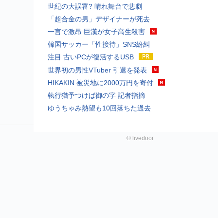
世紀の大誤審? 晴れ舞台で悲劇
「超合金の男」デザイナーが死去
一言で激昂 巨漢が女子高生殺害
韓国サッカー「性接待」SNS紛糾
注目 古いPCが復活するUSB
世界初の男性VTuber 引退を発表
HIKAKIN 被災地に2000万円を寄付
執行猶予つけば御の字 記者指摘
ゆうちゃみ熱望も10回落ちた過去
©
livedoor