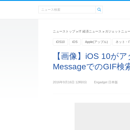
ニューストップ
IT 経済ニュース
ガジェットニュ
>
>
iOS10
iOS
Apple(アップル)
ネット・I
【画像】iOS 10が
MessageでのGIF
2016年9月16日 12時0分
Engadget 日本版