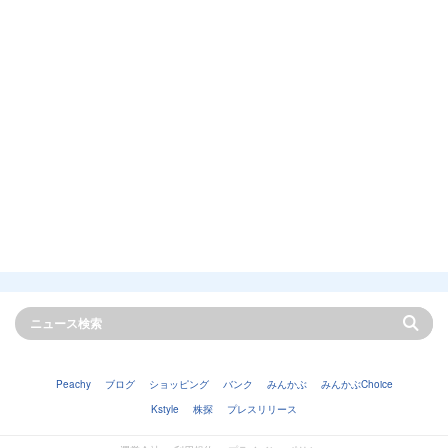
Peachy
ブログ
ショッピング
バンク
みんかぶ
みんかぶChoice
Kstyle
株探
プレスリリース