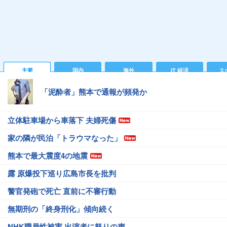
主要
国内
海外
IT 経済
ス
「泥酔者」熊本で通報が頻発か
立体駐車場から車落下 夫婦死傷
家の隣が民泊「トラウマなった」
熊本で最大震度4の地震
露 原爆投下巡り広島市長を批判
警官発砲で死亡 直前に不審行動
無期刑の「終身刑化」傾向続く
NHK職員性被害 出演者に怒りの声