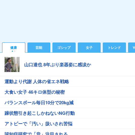
健康
芸能
ゴシップ
女子
トレンド
Y
山口達也 8年ぶり楽器姿に感涙か
運動より代謝 人体の省エネ戦略
大食い女子 46キロ体型の秘密
バランスボール毎日10分で20kg減
躁状態引き起こしかねないNG行動
アトピーで「汚い」扱いされ苦悩
認知症研究で「音」注目される