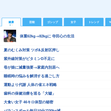
健康
芸能
ゴシップ
女子
トレンド
Y
体重62kg→82kgに 寺田心の生活
夏のむくみ対策 ツボ&反射区押し
紫外線対策がビタミンD不足に
母が娘に減量強要→家庭内別居へ
睡眠時の悩みを解消する過ごし方
運動より代謝 人体の省エネ戦略
歯科の保健治療を巡る「大嘘」
大食い女子 46キロ体型の秘密
バランスボール毎日10分で20kg減