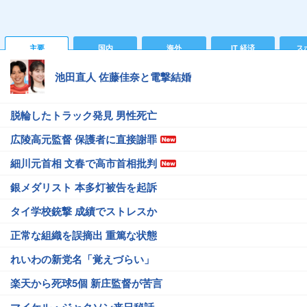
主要
国内
海外
IT 経済
ス
池田直人 佐藤佳奈と電撃結婚
脱輪したトラック発見 男性死亡
広陵高元監督 保護者に直接謝罪
細川元首相 文春で高市首相批判
銀メダリスト 本多灯被告を起訴
タイ学校銃撃 成績でストレスか
正常な組織を誤摘出 重篤な状態
れいわの新党名「覚えづらい」
楽天から死球5個 新庄監督が苦言