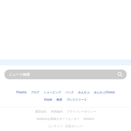
Peachy
ブログ
ショッピング
バンク
みんかぶ
みんかぶChoice
Kstyle
株探
プレスリリース
運営会社
利用規約
プライバシーポリシー
livedoorお客様サポートセンター
livedoor
コンテンツ・広告ポリシー