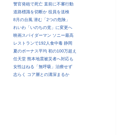
警官発砲で死亡 直前に不審行動
道路標識を切断か 役員を送検
8月の台風 潜む「2つの危険」
れいわ「いのちの党」に変更へ
映画スパイダーマン ソニー最高
レストランで192人食中毒 静岡
夏のボーナス平均 初の100万超え
任天堂 熊本地震被災者へ対応も
女性はねる「無呼吸」治療せず
志らく コア層との溝深まるか