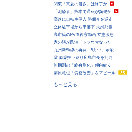
関東「真夏の暑さ」は終了か
「泥酔者」熊本で通報が頻発か
高速に自転車侵入 路側帯を逆走
立体駐車場から車落下 夫婦死傷
高市氏のPV風視察動画 立憲激怒
家の隣が民泊「トラウマなった」
九州新幹線の再開「8月中」示唆
露 原爆投下巡り広島市長を批判
無期刑の「終身刑化」傾向続く
藤原竜也「労務改善」をアピール
もっと見る