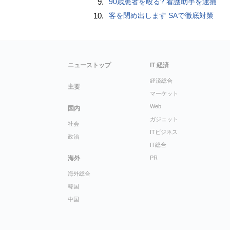
9.
90歳患者を殴る? 看護助手を逮捕
10.
客を閉め出します SAで徹底対策
ニューストップ
IT 経済
経済総合
主要
マーケット
Web
国内
ガジェット
社会
ITビジネス
政治
IT総合
海外
PR
海外総合
韓国
中国