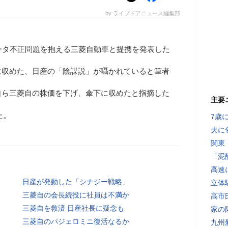
by ライブドアニュース編集部
ータ不正問題を抱える三菱自動車と提携を発表した
に収めた、日産の「陰謀説」が囁かれていると筆者
自ら三菱自の株価を下げ、傘下に収めたと指摘した
主要
た。
7歳
夫に
関東
「泥
高速
日産が発動した「シナジー戦略」
立体
三菱自の会長続投に社員は不満か
高市
三菱自を救済 日産社長に疑念も
家の
三菱自のパジェロミニ復活なるか
九州