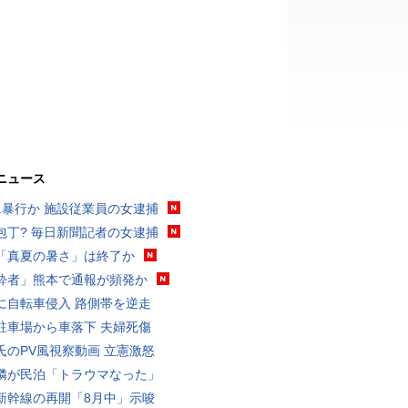
ニュース
に暴行か 施設従業員の女逮捕
包丁? 毎日新聞記者の女逮捕
「真夏の暑さ」は終了か
酔者」熊本で通報が頻発か
に自転車侵入 路側帯を逆走
駐車場から車落下 夫婦死傷
氏のPV風視察動画 立憲激怒
隣が民泊「トラウマなった」
新幹線の再開「8月中」示唆