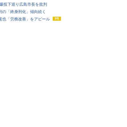
原爆投下巡り広島市長を批判
刑の「終身刑化」傾向続く
竜也「労務改善」をアピール