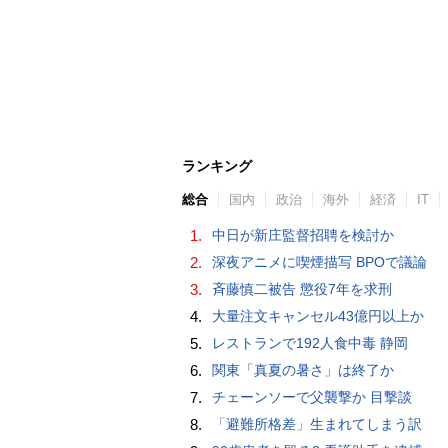
ランキング
総合
国内
政治
海外
経済
IT
1.
中日が新庄監督招聘を検討か
2.
深夜アニメに喫煙描写 BPOで議論
3.
斉藤慎二被告 懲役7年を求刑
4.
大量注文キャンセル43億円以上か
5.
レストランで192人食中毒 静岡
6.
関東「真夏の暑さ」は終了か
7.
チェーンソーで父襲撃か 目撃談
8.
「避難所格差」生まれてしまう訳