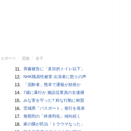
スポーツ
芸能
女子
11.
斉藤被告に「多目的トイレ以下」
12.
NHK職員性被害 出演者に怒りの声
13.
「泥酔者」熊本で通報が頻発か
14.
7歳に暴行か 施設従業員の女逮捕
15.
みな実を守った? 粋な行動に称賛
16.
茨城県「パスポート」発行を発表
17.
無期刑の「終身刑化」傾向続く
18.
家の隣が民泊「トラウマなった」