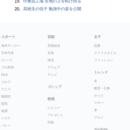
19.
印食品工場 生地の上を転げ回る
20.
高校生の信子 勉強中の姿を公開
スポーツ
芸能
女子
海外サッカー
芸能総合
恋愛
日本代表
音楽
ライフスタイル
Jリーグ
韓流
ファッション
プロ野球
グラビア
トレンド
MLB
テレビ
本
ゴルフ
ゴシップ
教育・仕事
テニス
からだ
格闘技
映画
マネー
競馬
レビュー
車
相撲
プレゼント
グルメ
バスケ
特集
バレー
YouTube