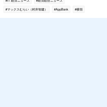
#IT 経済ニュース
#経済総合ニュース
#マックスむらい（村井智建）
#AppBank
#横領
#国内の事件・事故