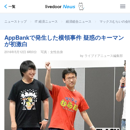
一覧
>
>
>
マックスむらいの会
ニューストップ
IT 経済ニュース
経済総合ニュース
AppBankで発生した横領事件 疑惑のキーマン
が初激白
2016年5月12日 6時0分
写真：女性自身
by ライブドアニュース編集部