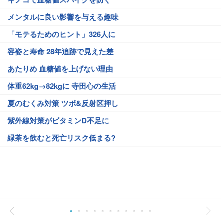
メンタルに良い影響を与える趣味
「モテるためのヒント」326人に
容姿と寿命 28年追跡で見えた差
あたりめ 血糖値を上げない理由
体重62kg→82kgに 寺田心の生活
夏のむくみ対策 ツボ&反射区押し
紫外線対策がビタミンD不足に
緑茶を飲むと死亡リスク低まる?