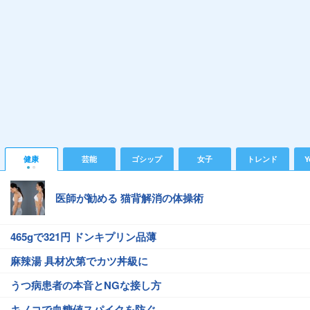
健康
芸能
ゴシップ
女子
トレンド
Y
医師が勧める 猫背解消の体操術
465gで321円 ドンキプリン品薄
麻辣湯 具材次第でカツ丼級に
うつ病患者の本音とNGな接し方
キノコで血糖値スパイクを防ぐ