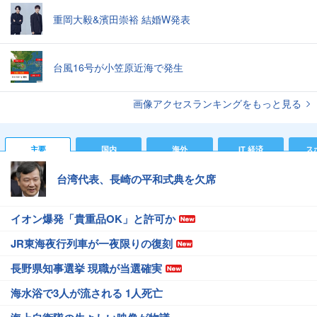
重岡大毅&濱田崇裕 結婚W発表
台風16号が小笠原近海で発生
画像アクセスランキングをもっと見る
主要
国内
海外
IT 経済
ス
台湾代表、長崎の平和式典を欠席
イオン爆発「貴重品OK」と許可か
JR東海夜行列車が一夜限りの復刻
長野県知事選挙 現職が当選確実
海水浴で3人が流される 1人死亡