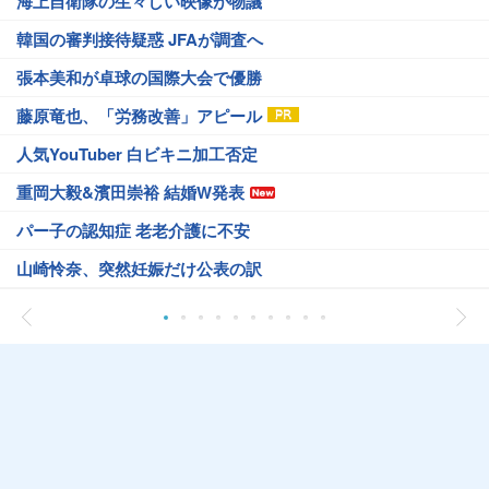
海上自衛隊の生々しい映像が物議
韓国の審判接待疑惑 JFAが調査へ
張本美和が卓球の国際大会で優勝
藤原竜也、「労務改善」アピール
人気YouTuber 白ビキニ加工否定
重岡大毅&濱田崇裕 結婚W発表
パー子の認知症 老老介護に不安
山崎怜奈、突然妊娠だけ公表の訳