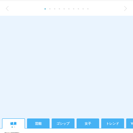
健康
芸能
ゴシップ
女子
トレンド
Y