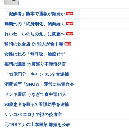
「泥酔者」熊本で通報が頻発か
無期刑の「終身刑化」傾向続く
れいわ「いのちの党」に変更へ
静岡の飲食店で192人が食中毒
女性はねる「無呼吸」治療せず
福岡の議長 地震巡り不謹慎発言
「43億円分」キャンセル? 女逮捕
消費者庁「SNOW」運営に措置命令
ドンキ露店 うなぎで食中毒14人
90歳患者を殴る? 看護助手を逮捕
ケンコバ コロナで謎の後遺症
元TBSアナの山本里菜 離婚を公表