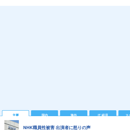
主要
国内
海外
IT 経済
ス
NHK職員性被害 出演者に怒りの声