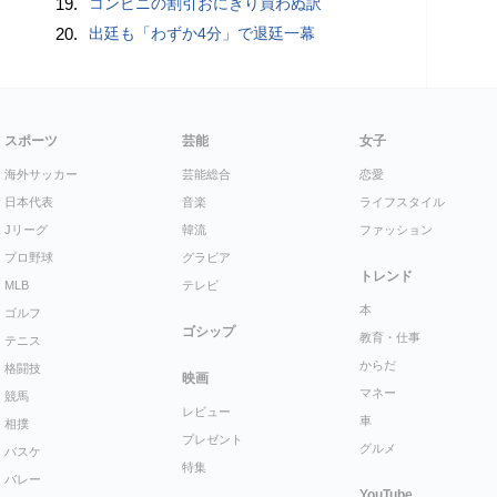
19.
コンビニの割引おにぎり買わぬ訳
20.
出廷も「わずか4分」で退廷一幕
スポーツ
芸能
女子
海外サッカー
芸能総合
恋愛
日本代表
音楽
ライフスタイル
Jリーグ
韓流
ファッション
プロ野球
グラビア
トレンド
MLB
テレビ
本
ゴルフ
ゴシップ
教育・仕事
テニス
からだ
格闘技
映画
マネー
競馬
レビュー
車
相撲
プレゼント
グルメ
バスケ
特集
バレー
YouTube