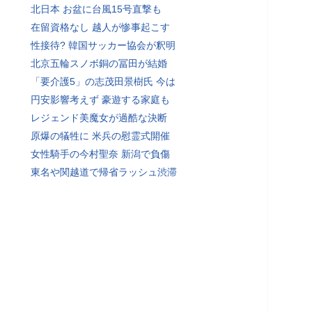
北日本 お盆に台風15号直撃も
在留資格なし 越人が惨事起こす
性接待? 韓国サッカー協会が釈明
北京五輪スノボ銅の冨田が結婚
「要介護5」の志茂田景樹氏 今は
円安影響考えず 豪遊する家庭も
レジェンド美魔女が過酷な決断
原爆の犠牲に 米兵の慰霊式開催
女性騎手の今村聖奈 新潟で負傷
東名や関越道で帰省ラッシュ渋滞