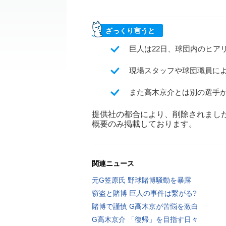
ざっくり言うと
巨人は22日、球団内のヒア
現場スタッフや球団職員に
また高木京介とは別の選手
提供社の都合により、削除されまし
概要のみ掲載しております。
関連ニュース
元G笠原氏 野球賭博騒動を暴露
窃盗と賭博 巨人の事件は繋がる?
賭博で謹慎 G高木京が苦悩を激白
G高木京介 「復帰」を目指す日々