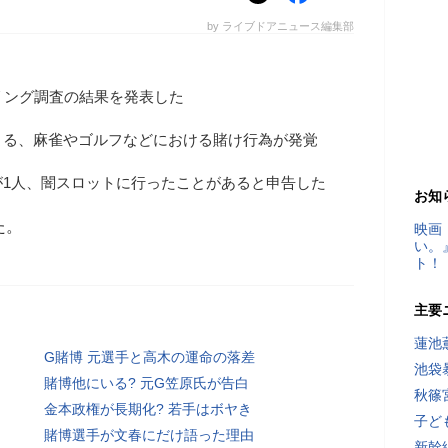
by ライブドアニュース編集部
リング調査の結果を発表した
よる、麻雀やゴルフなどにおける賭け行為が発覚
が1人、闇スロットに行ったことがあると申告した
お知
た。
映画
い。
ト！
主要
蓮池
G賭博 元選手と高木の運命の落差
池袋
賭博他にいる? 元G笠原氏が告白
秋篠
金本政権が長期化? 若手はボヤき
子ど
賭博選手が文春にだけ語った理由
新幹