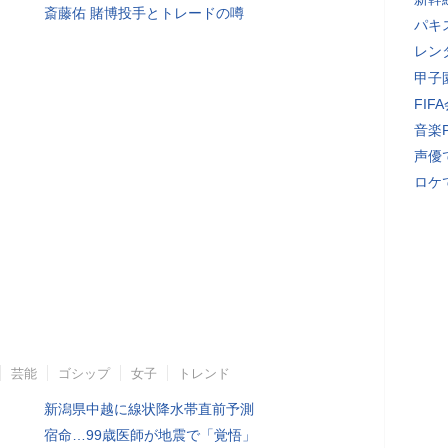
斎藤佑 賭博投手とトレードの噂
パキ
レン
甲子
FI
音楽
声優
ロケ
芸能
ゴシップ
女子
トレンド
新潟県中越に線状降水帯直前予測
宿命…99歳医師が地震で「覚悟」