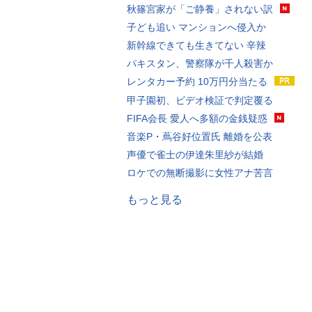
秋篠宮家が「ご静養」されない訳
子ども追い マンションへ侵入か
新幹線できても生きてない 辛辣
パキスタン、警察隊が千人殺害か
レンタカー予約 10万円分当たる
甲子園初、ビデオ検証で判定覆る
FIFA会長 愛人へ多額の金銭疑惑
音楽P・蔦谷好位置氏 離婚を公表
声優で雀士の伊達朱里紗が結婚
ロケでの無断撮影に女性アナ苦言
もっと見る