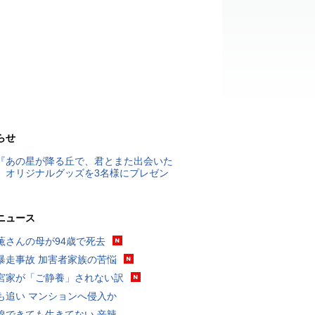
らせ
『あの星が降る丘で、君とまた出会いた
』オリジナルグッズを3名様にプレゼン
ニュース
薫さんの母が94歳で死去
暴走事故 加害者家族の苦悩
宮家が「ご静養」されない訳
も追い マンションへ侵入か
線できても生きてない 辛辣