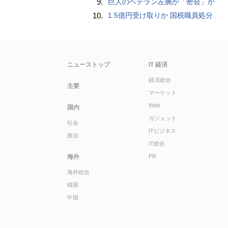
9.
巨人のベテラン左腕が「密会」か
10.
1.5億円受け取りか 国税職員処分
ニューストップ
IT 経済
経済総合
主要
マーケット
Web
国内
ガジェット
社会
ITビジネス
政治
IT総合
海外
PR
海外総合
韓国
中国