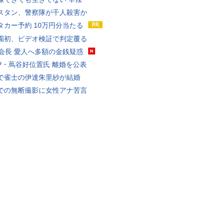
スタン、警察隊が千人殺害か
タカー予約 10万円分当たる
園初、ビデオ検証で判定覆る
FA会長 愛人へ多額の金銭疑惑
P・蔦谷好位置氏 離婚を公表
で雀士の伊達朱里紗が結婚
での無断撮影に女性アナ苦言