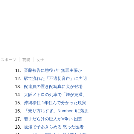
スポーツ
芸能
女子
11.
斉藤被告に懲役7年 無罪主張か
12.
駅で流れた「不適切音声」に声明
13.
配達員の置き配写真に犬が登場
14.
大阪メトロの列車で「煙が充満」
15.
沖縄移住 1年住んで分かった現実
16.
「売り方汚すぎ」Number_iに落胆
17.
若手だらけの巨人がV争い 困惑
18.
被爆で子あきらめる 怒った医者