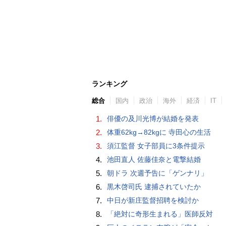
ランキング
総合
国内
政治
海外
経済
IT
1.
俳優の及川光博が結婚を発表
2.
体重62kg→82kgに 寺田心の生活
3.
須江監督 女子部員に3条件提示
4.
池田直人 佐藤佳奈と電撃結婚
5.
朝ドラ 次週予告に「ゲンナリ」
6.
黒木啓司氏 逮捕されていたか
7.
中日が新庄監督招聘を検討か
8.
「絶対に奇形生まれる」医師反対