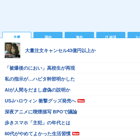
主要
国内
海外
IT 経済
ス
大量注文キャンセル43億円以上か
「被爆後のにおい」高校生が再現
私の指示が…ハビタ幹部明かした
AIが人間をだまし虚偽の説明か
USJハロウィン 衝撃グッズ発売へ
深夜アニメに喫煙描写 BPOで議論
歩きスマホ「主犯」の年代とは
60代がやめてよかった生活習慣