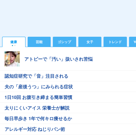
健康
芸能
ゴシップ
女子
トレンド
Y
アトピーで「汚い」扱いされ苦悩
認知症研究で「音」注目される
夫の「産後うつ」にみられる症状
1日10回 お腹引き締まる簡単習慣
太りにくいアイス 栄養士が解説
毎日早歩き 1年で何キロ痩せるか
アレルギー対応 ねじりパン術