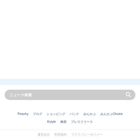
Peachy
ブログ
ショッピング
バンク
みんかぶ
みんかぶChoice
Kstyle
株探
プレスリリース
運営会社
利用規約
プライバシーポリシー