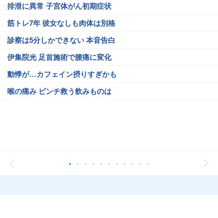
排泄に異常 子宮体がん初期症状
筋トレ7年 彼女なしも肉体は別格
診察は5分しかできない 本音告白
伊集院光 足首施術で腰痛に変化
動悸が…カフェイン摂りすぎかも
喉の痛み ピンチ救う飲みものは