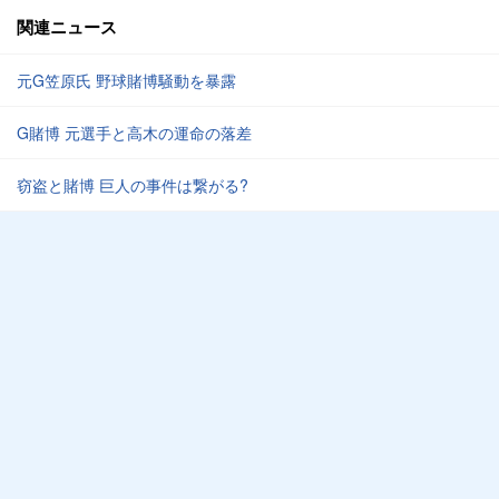
関連ニュース
元G笠原氏 野球賭博騒動を暴露
G賭博 元選手と高木の運命の落差
窃盗と賭博 巨人の事件は繋がる?