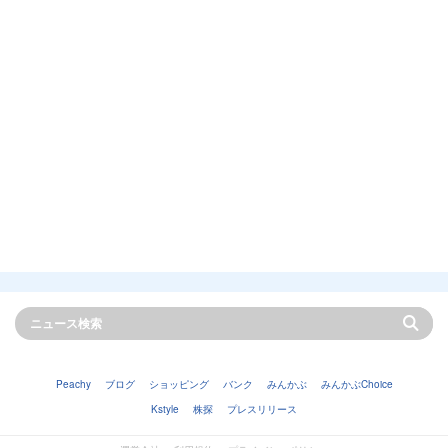
Peachy
ブログ
ショッピング
バンク
みんかぶ
みんかぶChoice
Kstyle
株探
プレスリリース