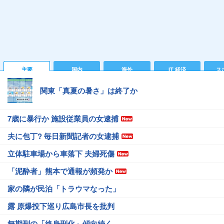
主要
国内
海外
IT 経済
ス
関東「真夏の暑さ」は終了か
7歳に暴行か 施設従業員の女逮捕
夫に包丁? 毎日新聞記者の女逮捕
立体駐車場から車落下 夫婦死傷
「泥酔者」熊本で通報が頻発か
家の隣が民泊「トラウマなった」
露 原爆投下巡り広島市長を批判
無期刑の「終身刑化」傾向続く