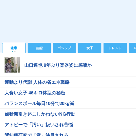
健康
芸能
ゴシップ
女子
トレンド
Y
山口達也 8年ぶり楽器姿に感涙か
運動より代謝 人体の省エネ戦略
大食い女子 46キロ体型の秘密
バランスボール毎日10分で20kg減
躁状態引き起こしかねないNG行動
アトピーで「汚い」扱いされ苦悩
認知症研究で「音」注目される