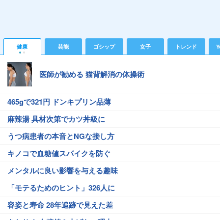
健康
芸能
ゴシップ
女子
トレンド
Y
医師が勧める 猫背解消の体操術
465gで321円 ドンキプリン品薄
麻辣湯 具材次第でカツ丼級に
うつ病患者の本音とNGな接し方
キノコで血糖値スパイクを防ぐ
メンタルに良い影響を与える趣味
「モテるためのヒント」326人に
容姿と寿命 28年追跡で見えた差