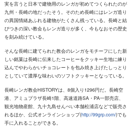
実を言うと日本で建物用のレンガが初めてつくられたのが
九州・長崎の地だったそう。そのため長崎にはレンガ造り
の異国情緒あふれる建物がたくさん残っている。長崎と結
びつきの深い教会もレンガ造りが多く、今もなおその歴史
を刻み続けている。
そんな長崎に建てられた教会のレンガをモチーフにした新
しい銘菓は長崎に伝来したコーヒーをクッキー生地に練り
込んでやわらかいチョコレートを包み焼き上げたしっとり
としていて濃厚な味わいのソフトクッキーとなっている。
長崎レンガ教会HISTORYは、8個入り1296円だ。長崎空
港、アミュプラザ長崎1階、高速道路SA・PA一部売店、
観光地物産館、九十九島せんぺい本舗松浦店などで販売さ
れるほか、公式オンラインショップ(
http://99grp.com/
)でも
手に入れることができる。