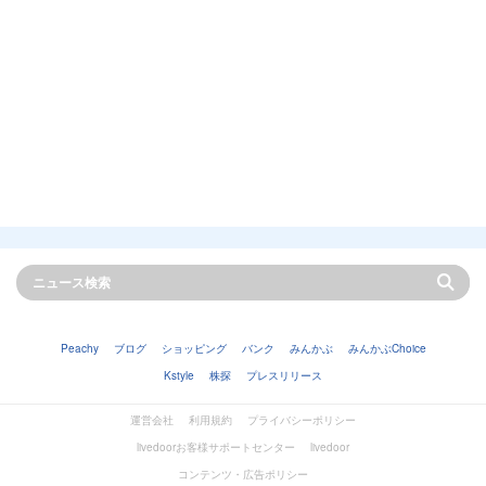
Peachy
ブログ
ショッピング
バンク
みんかぶ
みんかぶChoice
Kstyle
株探
プレスリリース
運営会社
利用規約
プライバシーポリシー
livedoorお客様サポートセンター
livedoor
コンテンツ・広告ポリシー