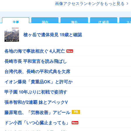
画像アクセスランキングをもっと見る
主要
国内
海外
IT 経済
ス
槍ヶ岳で遺体発見 19歳と確認
各地の海で事故相次ぐ 4人死亡
長崎市長 平和宣言を読み飛ばし
台湾代表、長崎の平和式典を欠席
イオン爆発「貴重品OK」と許可か
甲子園 10年ぶりに初戦で姿消す
張本智和が2連覇 妹とアベックV
藤原竜也、「労務改善」アピール
ドン小西「いつ心臓止まっても」