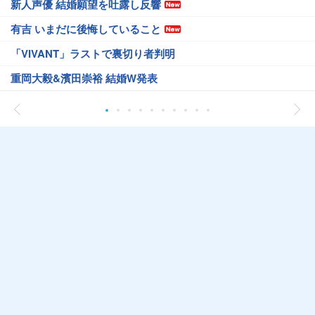
新人声優 結婚願望を吐露し反響
有吉 いまだに後悔していること
「VIVANT」ラストで裏切り者判明
重岡大毅&濱田崇裕 結婚W発表