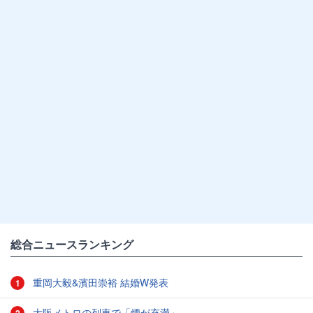
総合ニュースランキング
重岡大毅&濱田崇裕 結婚W発表
1
大阪メトロの列車で「煙が充満」