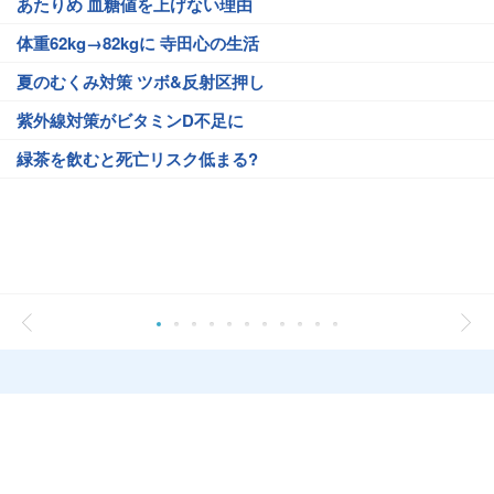
あたりめ 血糖値を上げない理由
体重62kg→82kgに 寺田心の生活
夏のむくみ対策 ツボ&反射区押し
紫外線対策がビタミンD不足に
緑茶を飲むと死亡リスク低まる?