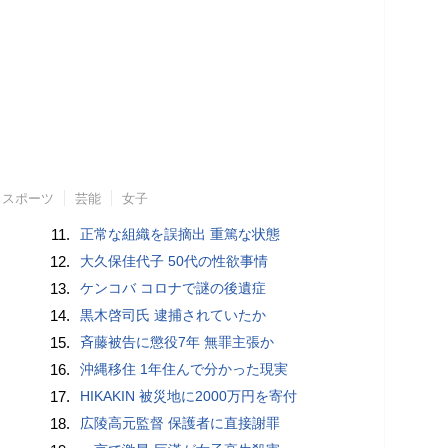
スポーツ
芸能
女子
11.
正常な組織を誤摘出 重篤な状態
12.
大久保佳代子 50代の性欲事情
13.
ケンコバ コロナで謎の後遺症
14.
黒木啓司氏 逮捕されていたか
15.
斉藤被告に懲役7年 無罪主張か
16.
沖縄移住 1年住んで分かった現実
17.
HIKAKIN 被災地に2000万円を寄付
18.
広陵高元監督 保護者に直接謝罪