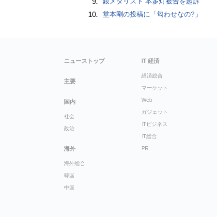
9.
銀メダリスト 本多灯被告を起訴
10.
堂本剛の投稿に「匂わせなの?」
ニューストップ
IT 経済
経済総合
主要
マーケット
Web
国内
ガジェット
社会
ITビジネス
政治
IT総合
海外
PR
海外総合
韓国
中国