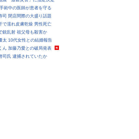
 手術中の医師が患者を守る
寿司 閉店間際の大盛り話題
汗で濡れ皮膚乾燥 男性死亡
で銃乱射 祖父母も殺害か
優太 10代女性との結婚報告
くん 加藤乃愛との破局発表
啓司氏 逮捕されていたか