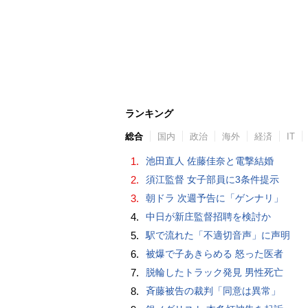
ランキング
総合
国内
政治
海外
経済
IT
1.
池田直人 佐藤佳奈と電撃結婚
2.
須江監督 女子部員に3条件提示
3.
朝ドラ 次週予告に「ゲンナリ」
4.
中日が新庄監督招聘を検討か
5.
駅で流れた「不適切音声」に声明
6.
被爆で子あきらめる 怒った医者
7.
脱輪したトラック発見 男性死亡
8.
斉藤被告の裁判「同意は異常」