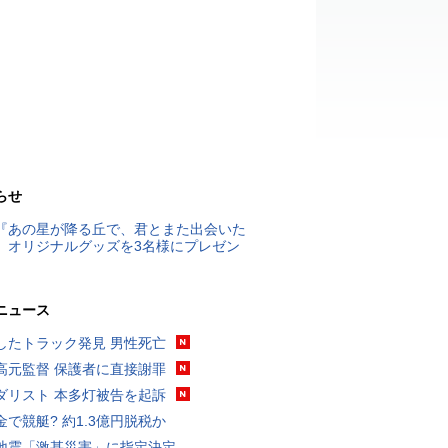
らせ
『あの星が降る丘で、君とまた出会いた
』オリジナルグッズを3名様にプレゼン
ニュース
したトラック発見 男性死亡
高元監督 保護者に直接謝罪
ダリスト 本多灯被告を起訴
金で競艇? 約1.3億円脱税か
地震「激甚災害」に指定決定