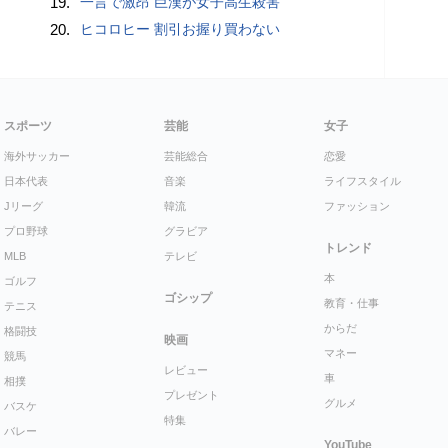
19.
一言で激昂 巨漢が女子高生殺害
20.
ヒコロヒー 割引お握り買わない
スポーツ
芸能
女子
海外サッカー
芸能総合
恋愛
日本代表
音楽
ライフスタイル
Jリーグ
韓流
ファッション
プロ野球
グラビア
トレンド
MLB
テレビ
本
ゴルフ
ゴシップ
教育・仕事
テニス
からだ
格闘技
映画
マネー
競馬
レビュー
車
相撲
プレゼント
グルメ
バスケ
特集
バレー
YouTube