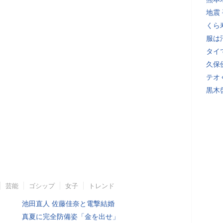
地震
くら
服は
タイ
久保
テオ
黒木
芸能
ゴシップ
女子
トレンド
池田直人 佐藤佳奈と電撃結婚
真夏に完全防備姿「金を出せ」