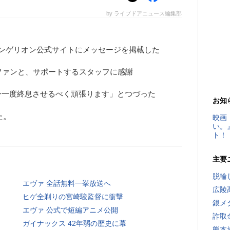
by ライブドアニュース編集部
ァンゲリオン公式サイトにメッセージを掲載した
ファンと、サポートするスタッフに感謝
今一度終息させるべく頑張ります」とつづった
お知
た。
映画
い。
ト！
主要
脱輪
エヴァ 全話無料一挙放送へ
広陵
ヒゲ全剃りの宮崎駿監督に衝撃
銀メ
エヴァ 公式で短編アニメ公開
詐取
ガイナックス 42年弱の歴史に幕
熊本