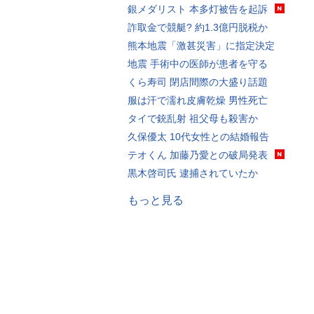
銀メダリスト 本多灯被告を起訴
詐取金で競艇? 約1.3億円脱税か
熊本地震「激甚災害」に指定決定
地震 手術中の医師が患者を守る
くら寿司 閉店間際の大盛り話題
服は汗で濡れ皮膚乾燥 男性死亡
タイで銃乱射 祖父母も殺害か
久保優太 10代女性との結婚報告
テオくん 加藤乃愛との破局発表
黒木啓司氏 逮捕されていたか
もっと見る