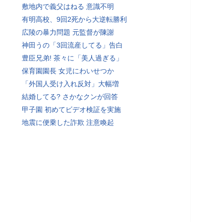
敷地内で義父はねる 意識不明
有明高校、9回2死から大逆転勝利
広陵の暴力問題 元監督が陳謝
神田うの「3回流産してる」告白
豊臣兄弟! 茶々に「美人過ぎる」
保育園園長 女児にわいせつか
「外国人受け入れ反対」大幅増
結婚してる? さかなクンが回答
甲子園 初めてビデオ検証を実施
地震に便乗した詐欺 注意喚起