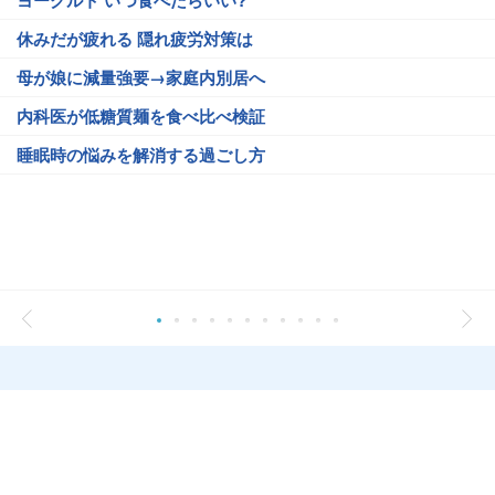
ヨーグルト いつ食べたらいい?
休みだが疲れる 隠れ疲労対策は
母が娘に減量強要→家庭内別居へ
内科医が低糖質麺を食べ比べ検証
睡眠時の悩みを解消する過ごし方