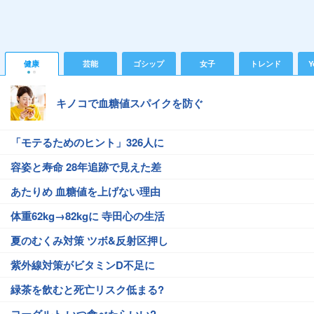
健康
芸能
ゴシップ
女子
トレンド
Y
キノコで血糖値スパイクを防ぐ
「モテるためのヒント」326人に
容姿と寿命 28年追跡で見えた差
あたりめ 血糖値を上げない理由
体重62kg→82kgに 寺田心の生活
夏のむくみ対策 ツボ&反射区押し
紫外線対策がビタミンD不足に
緑茶を飲むと死亡リスク低まる?