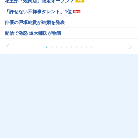
花王が「焼肉店」限定オープン？
「許せない不祥事タレント」1位
俳優の戸塚純貴が結婚を発表
配信で激怒 堀大輔氏が物議