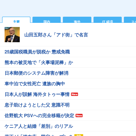
主要
国内
海外
IT 経済
ス
山田五郎さん「アド街」で名言
25歳国税職員が脱税か 懲戒免職
熊本の被災地で「火事場泥棒」か
日本郵便のシステム障害が解消
車中泊で女性死亡 遺族の胸中
日本人が誤解 海外タトゥー事情
息子助けようとした父 意識不明
佐野航大 PSVへの完全移籍が決定
ケニア人と結婚「差別」のリアル