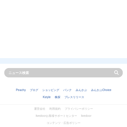
Peachy
ブログ
ショッピング
バンク
みんかぶ
みんかぶChoice
Kstyle
株探
プレスリリース
運営会社
利用規約
プライバシーポリシー
livedoorお客様サポートセンター
livedoor
コンテンツ・広告ポリシー