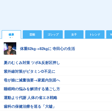
健康
芸能
ゴシップ
女子
トレンド
Y
体重62kg→82kgに 寺田心の生活
夏のむくみ対策 ツボ&反射区押し
紫外線対策がビタミンD不足に
母が娘に減量強要→家庭内別居へ
睡眠時の悩みを解消する過ごし方
運動より代謝 人体の省エネ戦略
歯科の保健治療を巡る「大嘘」