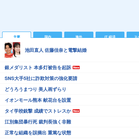
主要
国内
海外
IT 経済
ス
池田直人 佐藤佳奈と電撃結婚
銀メダリスト 本多灯被告を起訴
SNS大手5社に詐欺対策の強化要請
どうろうまつり 美人画ずらり
イオンモール熊本 献花台を設置
タイ学校銃撃 成績でストレスか
江別集団暴行死 裁判長強く非難
正常な組織を誤摘出 重篤な状態