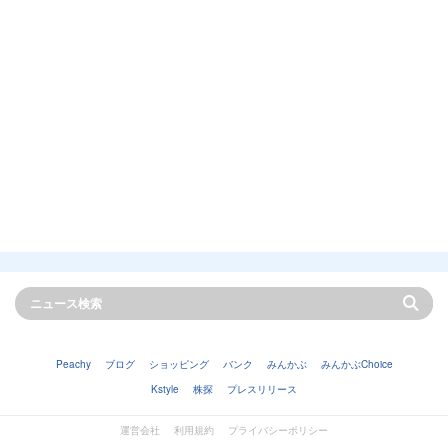
Peachy
ブログ
ショッピング
バンク
みんかぶ
みんかぶChoice
Kstyle
株探
プレスリリース
運営会社
利用規約
プライバシーポリシー