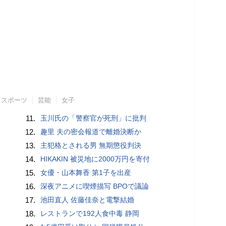
スポーツ
芸能
女子
11.
玉川氏の「警察官が死刑」に批判
12.
趣里 夫の密会報道で離婚決断か
13.
主犯格とされる男 無期懲役判決
14.
HIKAKIN 被災地に2000万円を寄付
15.
女優・山本舞香 第1子を出産
16.
深夜アニメに喫煙描写 BPOで議論
17.
池田直人 佐藤佳奈と電撃結婚
18.
レストランで192人食中毒 静岡