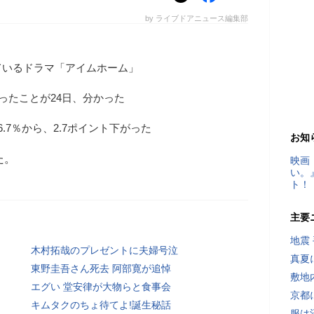
by ライブドアニュース編集部
ているドラマ「アイムホーム」
ったことが24日、分かった
.7％から、2.7ポイント下がった
お知
た。
映画
い。
ト！
主要
地震
木村拓哉のプレゼントに夫婦号泣
真夏
東野圭吾さん死去 阿部寛が追悼
敷地
エグい 堂安律が大物らと食事会
京都
キムタクのちょ待てよ!誕生秘話
服は