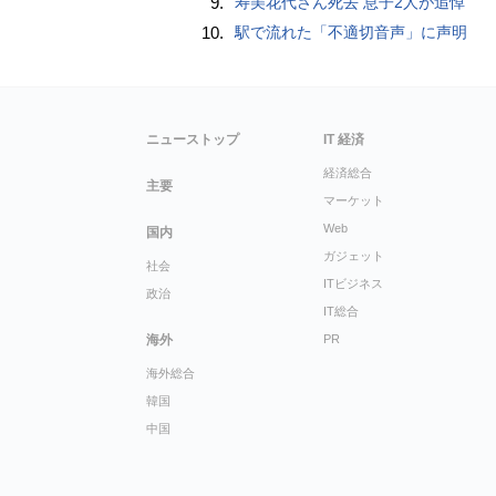
9.
寿美花代さん死去 息子2人が追悼
10.
駅で流れた「不適切音声」に声明
ニューストップ
IT 経済
経済総合
主要
マーケット
Web
国内
ガジェット
社会
ITビジネス
政治
IT総合
海外
PR
海外総合
韓国
中国