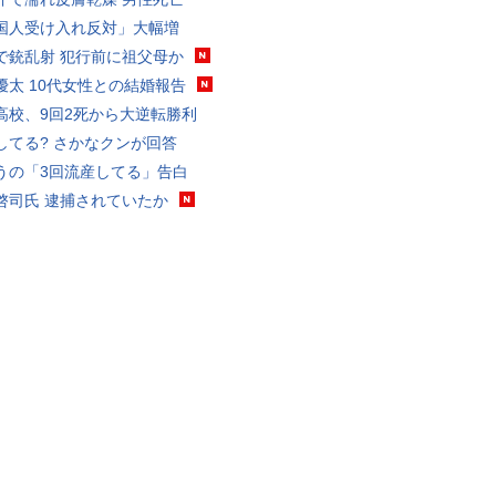
国人受け入れ反対」大幅増
で銃乱射 犯行前に祖父母か
優太 10代女性との結婚報告
高校、9回2死から大逆転勝利
してる? さかなクンが回答
うの「3回流産してる」告白
啓司氏 逮捕されていたか