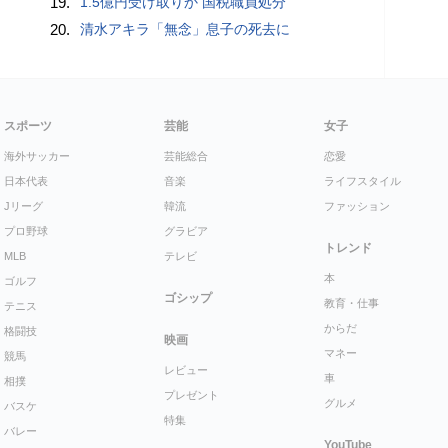
19.
1.5億円受け取りか 国税職員処分
20.
清水アキラ「無念」息子の死去に
スポーツ
芸能
女子
海外サッカー
芸能総合
恋愛
日本代表
音楽
ライフスタイル
Jリーグ
韓流
ファッション
プロ野球
グラビア
トレンド
MLB
テレビ
本
ゴルフ
ゴシップ
教育・仕事
テニス
からだ
格闘技
映画
マネー
競馬
レビュー
車
相撲
プレゼント
グルメ
バスケ
特集
バレー
YouTube