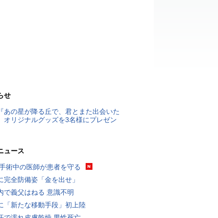
らせ
『あの星が降る丘で、君とまた出会いた
』オリジナルグッズを3名様にプレゼン
ニュース
 手術中の医師が患者を守る
に完全防備姿「金を出せ」
内で義父はねる 意識不明
に「新たな移動手段」初上陸
汗で濡れ皮膚乾燥 男性死亡