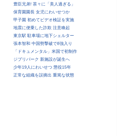
豊臣兄弟! 茶々に「美人過ぎる」
保育園園長 女児にわいせつか
甲子園 初めてビデオ検証を実施
地震に便乗した詐欺 注意喚起
東京駅 駐車場に地下シェルター
張本智和 中国勢撃破で8強入り
「ドキュメンタル」米国で初制作
ジブリパーク 新施設が誕生へ
少年19人にわいせつ 懲役15年
正常な組織を誤摘出 重篤な状態