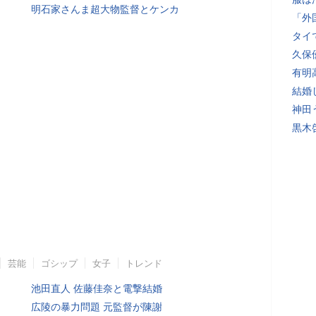
明石家さんま超大物監督とケンカ
「外
タイ
久保
有明
結婚
神田
黒木
芸能
ゴシップ
女子
トレンド
池田直人 佐藤佳奈と電撃結婚
広陵の暴力問題 元監督が陳謝