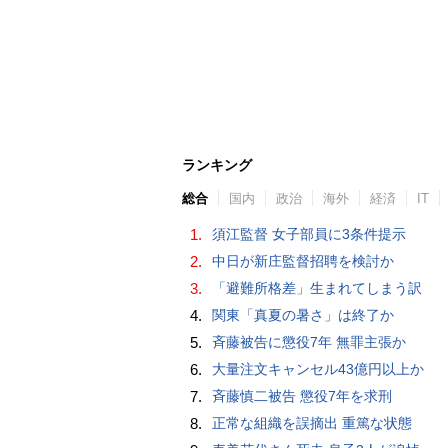
ランキング
総合
国内
政治
海外
経済
IT
1.
須江監督 女子部員に3条件提示
2.
中日が新庄監督招聘を検討か
3.
「避難所格差」生まれてしまう訳
4.
関東「真夏の暑さ」は終了か
5.
斉藤被告に懲役7年 無罪主張か
6.
大量注文キャンセル43億円以上か
7.
斉藤慎二被告 懲役7年を求刑
8.
正常な組織を誤摘出 重篤な状態