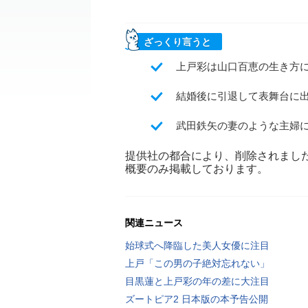
ざっくり言うと
上戸彩は山口百恵の生き方
結婚後に引退して表舞台に
武田鉄矢の妻のような主婦
提供社の都合により、削除されまし
概要のみ掲載しております。
関連ニュース
始球式へ降臨した美人女優に注目
上戸「この男の子絶対忘れない」
目黒蓮と上戸彩の年の差に大注目
ズートピア2 日本版の本予告公開