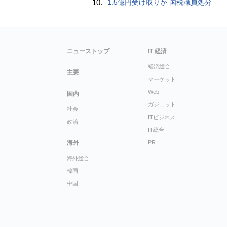
10.
1.5億円受け取りか 国税職員処分
ニューストップ
IT 経済
経済総合
主要
マーケット
Web
国内
ガジェット
社会
ITビジネス
政治
IT総合
海外
PR
海外総合
韓国
中国