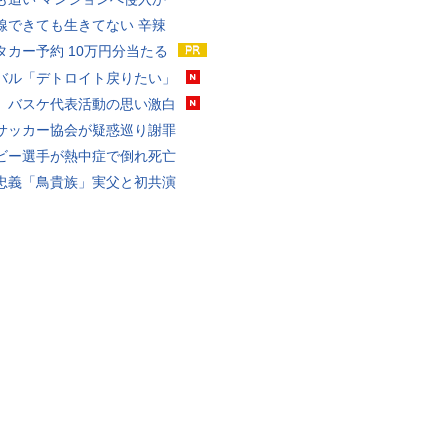
線できても生きてない 辛辣
タカー予約 10万円分当たる
バル「デトロイト戻りたい」
、バスケ代表活動の思い激白
サッカー協会が疑惑巡り謝罪
ビー選手が熱中症で倒れ死亡
忠義「鳥貴族」実父と初共演