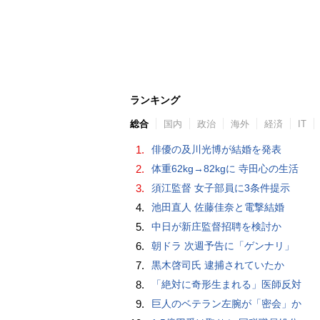
ランキング
総合
国内
政治
海外
経済
IT
1.
俳優の及川光博が結婚を発表
2.
体重62kg→82kgに 寺田心の生活
3.
須江監督 女子部員に3条件提示
4.
池田直人 佐藤佳奈と電撃結婚
5.
中日が新庄監督招聘を検討か
6.
朝ドラ 次週予告に「ゲンナリ」
7.
黒木啓司氏 逮捕されていたか
8.
「絶対に奇形生まれる」医師反対
9.
巨人のベテラン左腕が「密会」か