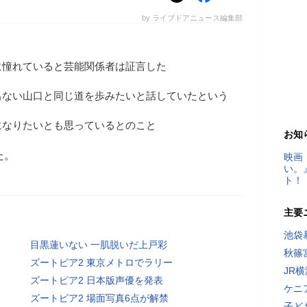
by ライブドアニュース編集部
に憧れていると芸能関係者は証言した
出ない山口と同じ道を歩みたいと話していたという
になりたいとも思っているとのこと
お知
た。
映画
い。
ト！
主要
池袋
目黒蓮いない 一肌脱いだ上戸彩
秋篠
ズートピア2 東京メトロでラリー
JR
ズートピア2 日本版声優を発表
ケニ
ズートピア2 場面写真6点が解禁
子ど