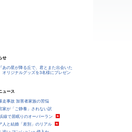
らせ
『あの星が降る丘で、君とまた出会いた
』オリジナルグッズを3名様にプレゼン
ニュース
暴走事故 加害者家族の苦悩
宮家が「ご静養」されない訳
横浜線で居眠りのオーバーラン
ア人と結婚「差別」のリアル
も追い マンションへ侵入か