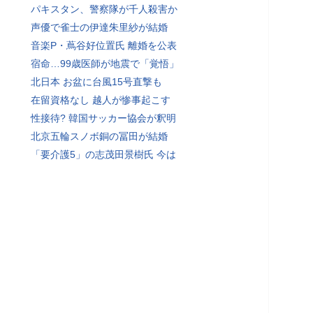
パキスタン、警察隊が千人殺害か
声優で雀士の伊達朱里紗が結婚
音楽P・蔦谷好位置氏 離婚を公表
宿命…99歳医師が地震で「覚悟」
北日本 お盆に台風15号直撃も
在留資格なし 越人が惨事起こす
性接待? 韓国サッカー協会が釈明
北京五輪スノボ銅の冨田が結婚
「要介護5」の志茂田景樹氏 今は