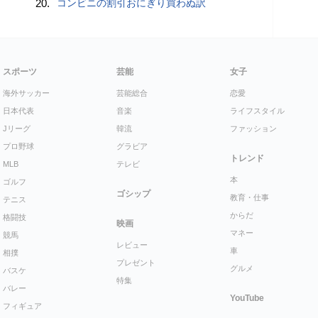
20.
コンビニの割引おにぎり買わぬ訳
スポーツ
芸能
女子
海外サッカー
芸能総合
恋愛
日本代表
音楽
ライフスタイル
Jリーグ
韓流
ファッション
プロ野球
グラビア
トレンド
MLB
テレビ
本
ゴルフ
ゴシップ
教育・仕事
テニス
からだ
格闘技
映画
マネー
競馬
レビュー
車
相撲
プレゼント
グルメ
バスケ
特集
バレー
YouTube
フィギュア