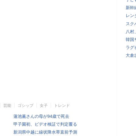
新幹
レン
スク
八村
韓国
ラグ
大倉
芸能
ゴシップ
女子
トレンド
蓮池薫さんの母が94歳で死去
甲子園初、ビデオ検証で判定覆る
新潟県中越に線状降水帯直前予測