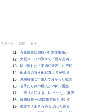
スポーツ
芸能
女子
11.
斉藤被告に懲役7年 無罪主張か
12.
大阪メトロの列車で「煙が充満」
13.
駅で流れた「不適切音声」に声明
14.
配達員の置き配写真に犬が登場
15.
沖縄移住 1年住んで分かった現実
16.
若手だらけの巨人がV争い 困惑
17.
「売り方汚すぎ」Number_iに落胆
18.
藤川監督 死球口撃で敵を増やす
19.
被爆で子あきらめる 怒った医者