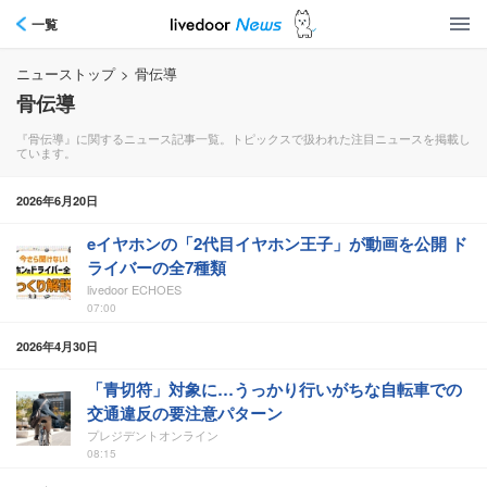
一覧
ニューストップ
>
骨伝導
骨伝導
『骨伝導』に関するニュース記事一覧。トピックスで扱われた注目ニュースを掲載し
ています。
2026年6月20日
eイヤホンの「2代目イヤホン王子」が動画を公開 ド
ライバーの全7種類
livedoor ECHOES
07:00
2026年4月30日
「青切符」対象に…うっかり行いがちな自転車での
交通違反の要注意パターン
プレジデントオンライン
08:15