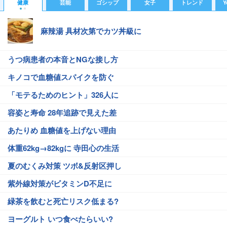
健康
芸能
ゴシップ
女子
トレンド
Y
麻辣湯 具材次第でカツ丼級に
うつ病患者の本音とNGな接し方
キノコで血糖値スパイクを防ぐ
「モテるためのヒント」326人に
容姿と寿命 28年追跡で見えた差
あたりめ 血糖値を上げない理由
体重62kg→82kgに 寺田心の生活
夏のむくみ対策 ツボ&反射区押し
紫外線対策がビタミンD不足に
緑茶を飲むと死亡リスク低まる?
ヨーグルト いつ食べたらいい?