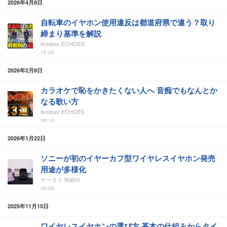
2026年4月8日
自転車のイヤホン使用違反は都道府県で違う？取り
締まり基準を解説
livedoor ECHOES
15:28
2026年2月8日
カラオケで恥をかきたくない人へ 音痴でもなんとか
なる歌い方
livedoor ECHOES
08:10
2026年1月22日
ソニーが初のイヤーカフ型ワイヤレスイヤホン発売
用途が多様化
ケータイ Watch
09:06
2025年11月15日
ワイヤレスイヤホンの選び方 基本の仕組みからタイ