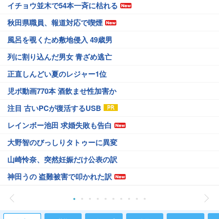
イチョウ並木で54本一斉に枯れる
秋田県職員、報道対応で喫煙
風呂を覗くため敷地侵入 49歳男
列に割り込んだ男女 青ざめ逃亡
正直しんどい夏のレジャー1位
児ポ動画770本 酒飲ませ性加害か
注目 古いPCが復活するUSB
レインボー池田 求婚失敗も告白
大野智のびっしりタトゥーに異変
山崎怜奈、突然妊娠だけ公表の訳
神田うの 盗難被害で叩かれた訳