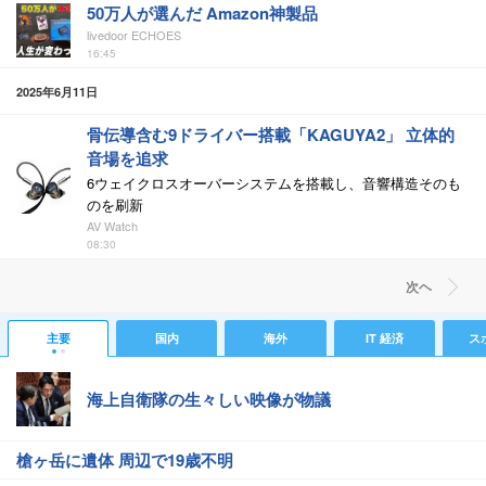
50万人が選んだ Amazon神製品
livedoor ECHOES
16:45
2025年6月11日
骨伝導含む9ドライバー搭載「KAGUYA2」 立体的
音場を追求
6ウェイクロスオーバーシステムを搭載し、音響構造そのも
のを刷新
AV Watch
08:30
次ヘ
主要
国内
海外
IT 経済
ス
海上自衛隊の生々しい映像が物議
槍ヶ岳に遺体 周辺で19歳不明