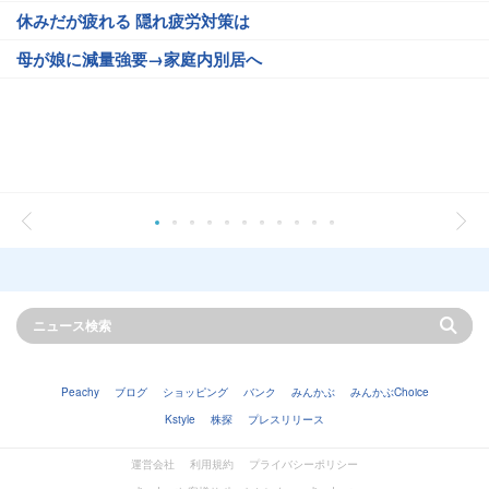
休みだが疲れる 隠れ疲労対策は
母が娘に減量強要→家庭内別居へ
Peachy
ブログ
ショッピング
バンク
みんかぶ
みんかぶChoice
Kstyle
株探
プレスリリース
運営会社
利用規約
プライバシーポリシー