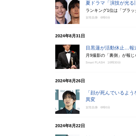
夏ドラマ「演技が光る
ランキング1位は「ブラッ
女性自身
6時0分
2024年8月31日
目黒蓮が活動休止…報
月9撮影の「裏側」が報じ
Smart FLASH
16時30分
2024年8月26日
「顔が死んでいるよう
異変
女性自身
6時0分
2024年8月22日