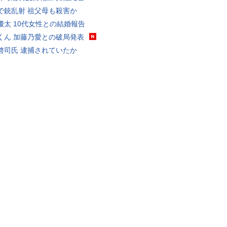
で銃乱射 祖父母も殺害か
優太 10代女性との結婚報告
くん 加藤乃愛との破局発表
啓司氏 逮捕されていたか