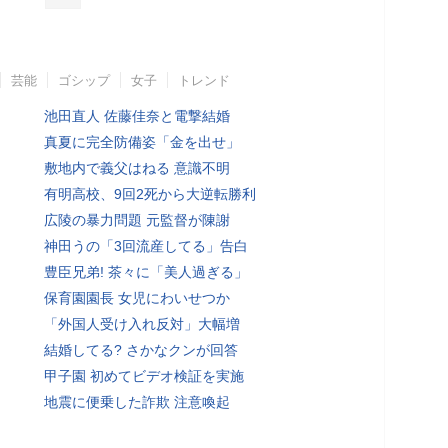
芸能
ゴシップ
女子
トレンド
池田直人 佐藤佳奈と電撃結婚
真夏に完全防備姿「金を出せ」
敷地内で義父はねる 意識不明
有明高校、9回2死から大逆転勝利
広陵の暴力問題 元監督が陳謝
神田うの「3回流産してる」告白
豊臣兄弟! 茶々に「美人過ぎる」
保育園園長 女児にわいせつか
「外国人受け入れ反対」大幅増
結婚してる? さかなクンが回答
甲子園 初めてビデオ検証を実施
地震に便乗した詐欺 注意喚起