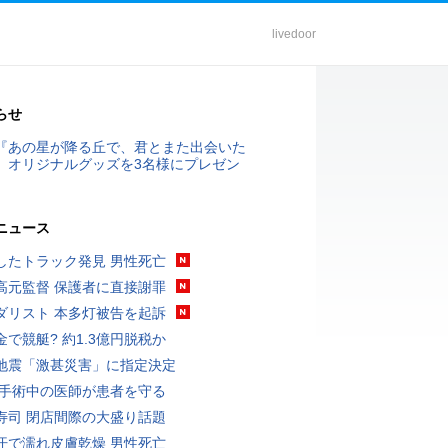
livedoor
らせ
『あの星が降る丘で、君とまた出会いた
』オリジナルグッズを3名様にプレゼン
ニュース
したトラック発見 男性死亡
高元監督 保護者に直接謝罪
ダリスト 本多灯被告を起訴
金で競艇? 約1.3億円脱税か
地震「激甚災害」に指定決定
 手術中の医師が患者を守る
寿司 閉店間際の大盛り話題
汗で濡れ皮膚乾燥 男性死亡