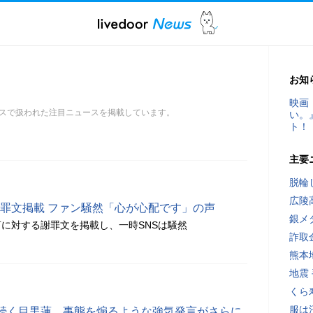
お知
映画
スで扱われた注目ニュースを掲載しています。
い。
ト！
主要
脱輪
広陵
mで謝罪文掲載 ファン騒然「心が心配です」の声
銀メ
に対する謝罪文を掲載し、一時SNSは騒然
詐取
熊本
地震
くら
服は
続く目黒蓮、事態を煽るような強気発言がさらに