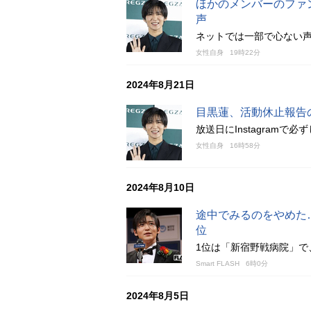
ほかのメンバーのファ
声
ネットでは一部で心ない
女性自身
19時22分
2024年8月21日
目黒蓮、活動休止報告
放送日にInstagram
女性自身
16時58分
2024年8月10日
途中でみるのをやめた
位
1位は「新宿野戦病院」で
Smart FLASH
6時0分
2024年8月5日