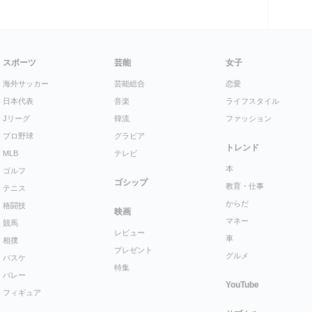
スポーツ
芸能
女子
海外サッカー
芸能総合
恋愛
日本代表
音楽
ライフスタイル
Jリーグ
韓流
ファッション
プロ野球
グラビア
トレンド
MLB
テレビ
本
ゴルフ
ゴシップ
教育・仕事
テニス
からだ
格闘技
映画
マネー
競馬
レビュー
車
相撲
プレゼント
グルメ
バスケ
特集
バレー
YouTube
フィギュア