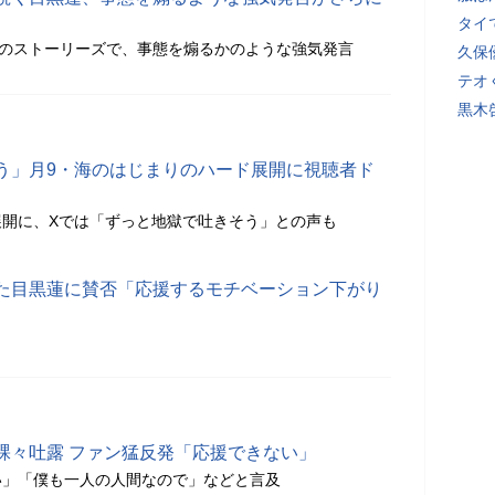
タイ
gramのストーリーズで、事態を煽るかのような強気発言
久保
テオ
黒木
う」月9・海のはじまりのハード展開に視聴者ド
展開に、Xでは「ずっと地獄で吐きそう」との声も
た目黒蓮に賛否「応援するモチベーション下がり
裸々吐露 ファン猛反発「応援できない」
い」「僕も一人の人間なので」などと言及