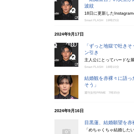
波紋
18日に更新したInsta
Smart FLASH
19時25分
2024年9月17日
「ずっと地獄で吐きそ
ン引き
主人公にとってハードな
Smart FLASH
18時10分
結婚観を赤裸々に語っ
そう」
週刊女性PRIME
7時35分
2024年9月16日
目黒蓮、結婚願望を赤
「めちゃくちゃ結婚した