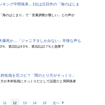
ンキング中間発表…1位は注目作の「海のはじま
「海のはじまり」で「音量調整が難しい」との声が
大爆死か…「ジャニヲタしかみない」辛辣な声も
3％、第2話は4.0％、第3話は2.7％と急降下
木村拓哉を完コピ？「間のとり方がそっくり」
り方が木村拓哉にそっくりだとして話題だと局関係者
11
12
13
14
15
次へ