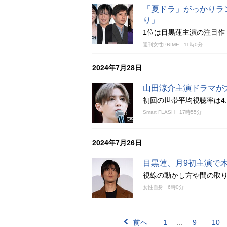
「夏ドラ」がっかりラ
り」
1位は目黒蓮主演の注目作
週刊女性PRIME
11時0分
2024年7月28日
山田涼介主演ドラマが
初回の世帯平均視聴率は4.
Smart FLASH
17時55分
2024年7月26日
目黒蓮、月9初主演で
視線の動かし方や間の取
女性自身
6時0分
...
前へ
1
9
10