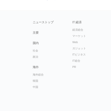
ニューストップ
IT 経済
経済総合
主要
マーケット
Web
国内
ガジェット
社会
ITビジネス
政治
IT総合
海外
PR
海外総合
韓国
中国