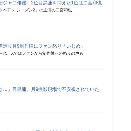
旧ジャニ俳優」2位目黒蓮を抑えた1位は二宮和也
クペアン シーズン2」の主演の二宮和也
道巡り月9制作陣にファン怒り「いじめ」
られ、Xではファンから制作陣への怒りの声も
な…」目黒蓮、月9撮影現場で不安視されていた