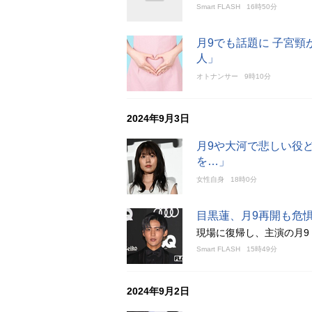
Smart FLASH
16時50分
月9でも話題に 子宮頸
人」
オトナンサー
9時10分
2024年9月3日
月9や大河で悲しい役
を…」
女性自身
18時0分
目黒蓮、月9再開も危
現場に復帰し、主演の月9
Smart FLASH
15時49分
2024年9月2日