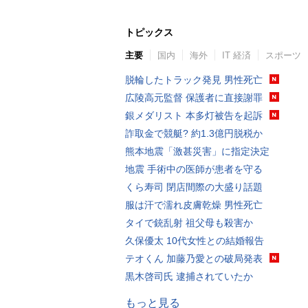
トピックス
主要
国内
海外
IT 経済
スポーツ
脱輪したトラック発見 男性死亡
広陵高元監督 保護者に直接謝罪
銀メダリスト 本多灯被告を起訴
詐取金で競艇? 約1.3億円脱税か
熊本地震「激甚災害」に指定決定
地震 手術中の医師が患者を守る
くら寿司 閉店間際の大盛り話題
服は汗で濡れ皮膚乾燥 男性死亡
タイで銃乱射 祖父母も殺害か
久保優太 10代女性との結婚報告
テオくん 加藤乃愛との破局発表
黒木啓司氏 逮捕されていたか
もっと見る