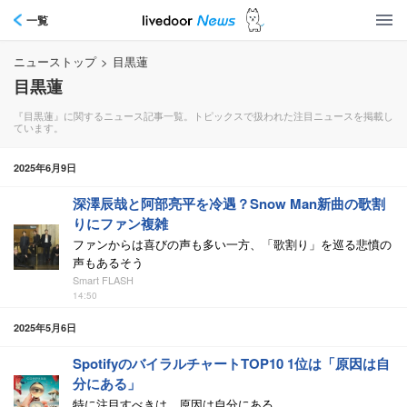
一覧
ニューストップ
>
目黒蓮
目黒蓮
『目黒蓮』に関するニュース記事一覧。トピックスで扱われた注目ニュースを掲載し
ています。
2025年6月9日
深澤辰哉と阿部亮平を冷遇？Snow Man新曲の歌割
りにファン複雑
ファンからは喜びの声も多い一方、「歌割り」を巡る悲憤の
声もあるそう
Smart FLASH
14:50
2025年5月6日
SpotifyのバイラルチャートTOP10 1位は「原因は自
分にある」
特に注目すべきは、原因は自分にある