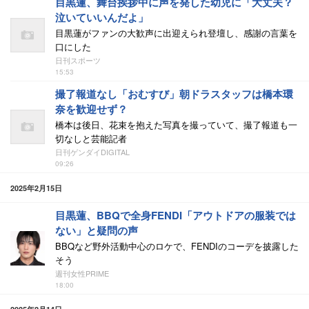
目黒蓮、舞台挨拶中に声を発した幼児に「大丈夫？
泣いていいんだよ」
目黒蓮がファンの大歓声に出迎えられ登壇し、感謝の言葉を
口にした
日刊スポーツ
15:53
撮了報道なし「おむすび」朝ドラスタッフは橋本環
奈を歓迎せず？
橋本は後日、花束を抱えた写真を撮っていて、撮了報道も一
切なしと芸能記者
日刊ゲンダイDIGITAL
09:26
2025年2月15日
目黒蓮、BBQで全身FENDI「アウトドアの服装では
ない」と疑問の声
BBQなど野外活動中心のロケで、FENDIのコーデを披露した
そう
週刊女性PRIME
18:00