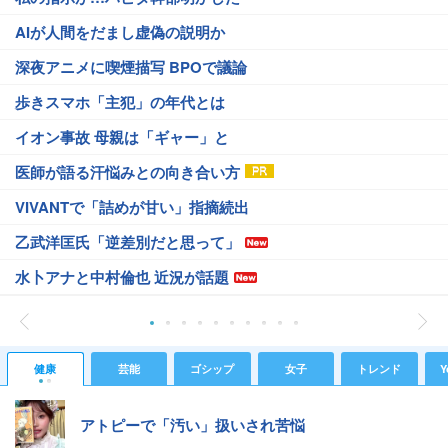
AIが人間をだまし虚偽の説明か
深夜アニメに喫煙描写 BPOで議論
歩きスマホ「主犯」の年代とは
イオン事故 母親は「ギャー」と
医師が語る汗悩みとの向き合い方
VIVANTで「詰めが甘い」指摘続出
乙武洋匡氏「逆差別だと思って」
水卜アナと中村倫也 近況が話題
健康
芸能
ゴシップ
女子
トレンド
Y
アトピーで「汚い」扱いされ苦悩