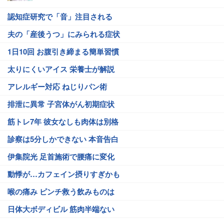
認知症研究で「音」注目される
夫の「産後うつ」にみられる症状
1日10回 お腹引き締まる簡単習慣
太りにくいアイス 栄養士が解説
アレルギー対応 ねじりパン術
排泄に異常 子宮体がん初期症状
筋トレ7年 彼女なしも肉体は別格
診察は5分しかできない 本音告白
伊集院光 足首施術で腰痛に変化
動悸が…カフェイン摂りすぎかも
喉の痛み ピンチ救う飲みものは
日体大ボディビル 筋肉半端ない