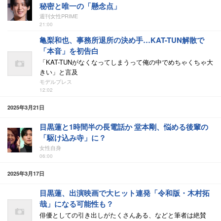
秘密と唯一の「懸念点」
週刊女性PRIME
21:00
亀梨和也、事務所退所の決め手…KAT-TUN解散で
「本音」を初告白
「KAT-TUNがなくなってしまうって俺の中でめちゃくちゃ大
きい」と言及
モデルプレス
12:02
2025年3月21日
目黒蓮と1時間半の長電話か 堂本剛、悩める後輩の
「駆け込み寺」に？
女性自身
06:00
2025年3月17日
目黒蓮、出演映画で大ヒット連発「令和版・木村拓
哉」になる可能性も？
俳優としての引き出しがたくさんある、などと筆者は絶賛