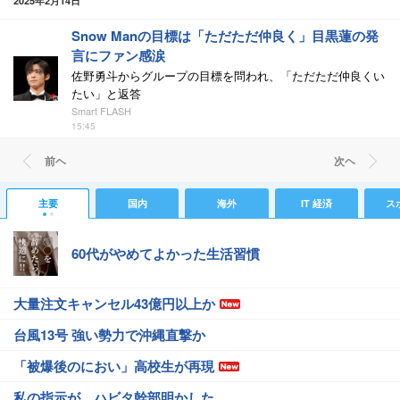
2025年2月14日
Snow Manの目標は「ただただ仲良く」目黒蓮の発
言にファン感涙
佐野勇斗からグループの目標を問われ、「ただただ仲良くい
たい」と返答
Smart FLASH
15:45
前ヘ
次ヘ
主要
国内
海外
IT 経済
ス
60代がやめてよかった生活習慣
大量注文キャンセル43億円以上か
台風13号 強い勢力で沖縄直撃か
「被爆後のにおい」高校生が再現
私の指示が…ハビタ幹部明かした