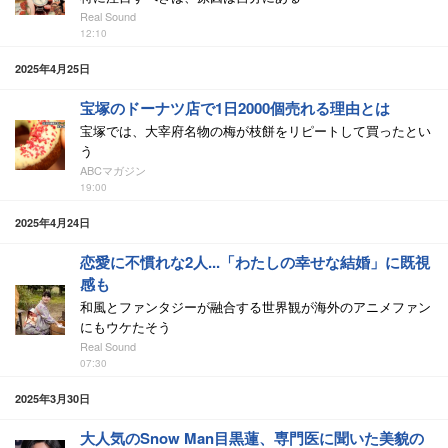
Real Sound
12:10
2025年4月25日
宝塚のドーナツ店で1日2000個売れる理由とは
宝塚では、大宰府名物の梅が枝餅をリピートして買ったとい
う
ABCマガジン
19:00
2025年4月24日
恋愛に不慣れな2人...「わたしの幸せな結婚」に既視
感も
和風とファンタジーが融合する世界観が海外のアニメファン
にもウケたそう
Real Sound
07:30
2025年3月30日
大人気のSnow Man目黒蓮、専門医に聞いた美貌の