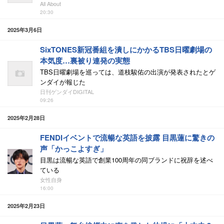
All About
20:30
2025年3月6日
SixTONES新冠番組を潰しにかかるTBS日曜劇場の
本気度…裏被り連発の実態
TBS日曜劇場を巡っては、道枝駿佑の出演が発表されたとゲ
ンダイが報じた
日刊ゲンダイDIGITAL
09:26
2025年2月28日
FENDIイベントで流暢な英語を披露 目黒蓮に驚きの
声「かっこよすぎ」
目黒は流暢な英語で創業100周年の同ブランドに祝辞を述べ
ている
女性自身
16:00
2025年2月23日