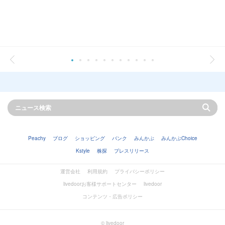
Peachy
ブログ
ショッピング
バンク
みんかぶ
みんかぶChoice
Kstyle
株探
プレスリリース
運営会社
利用規約
プライバシーポリシー
livedoorお客様サポートセンター
livedoor
コンテンツ・広告ポリシー
© livedoor