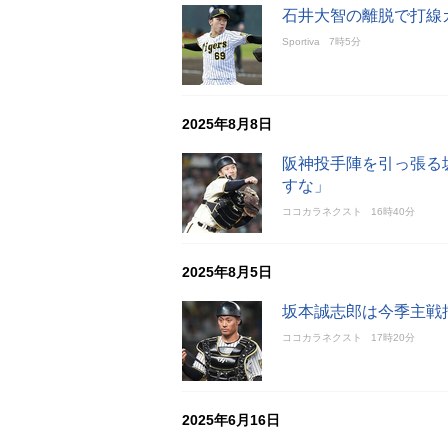
石井大智の離脱で打線
Sportiva
7時5分
2025年8月8日
阪神投手陣を引っ張る
すな」
ココカラネクスト
16時40分
2025年8月5日
坂本誠志郎は今季主戦
ココカラネクスト
17時20分
2025年6月16日