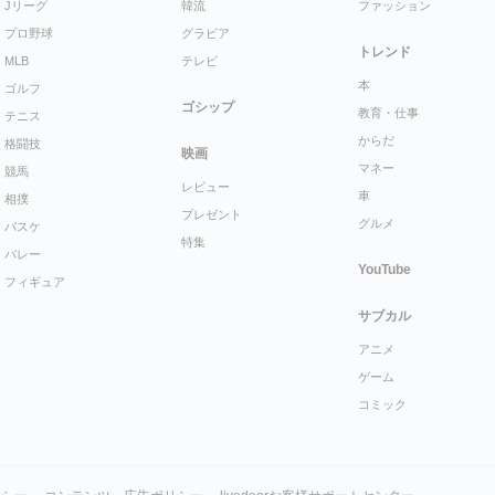
Jリーグ
韓流
ファッション
プロ野球
グラビア
トレンド
MLB
テレビ
本
ゴルフ
ゴシップ
教育・仕事
テニス
からだ
格闘技
映画
マネー
競馬
レビュー
車
相撲
プレゼント
グルメ
バスケ
特集
バレー
YouTube
フィギュア
サブカル
アニメ
ゲーム
コミック