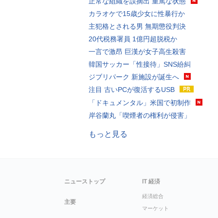
正常な組織を誤摘出 重篤な状態
カラオケで15歳少女に性暴行か
主犯格とされる男 無期懲役判決
20代税務署員 1億円超脱税か
一言で激昂 巨漢が女子高生殺害
韓国サッカー「性接待」SNS紛糾
ジブリパーク 新施設が誕生へ
注目 古いPCが復活するUSB
「ドキュメンタル」米国で初制作
岸谷蘭丸「喫煙者の権利が侵害」
もっと見る
ニューストップ
IT 経済
経済総合
主要
マーケット