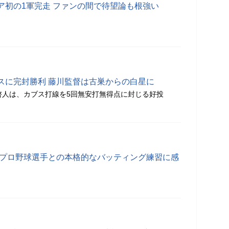
ア初の1軍完走 ファンの間で待望論も根強い
スに完封勝利 藤川監督は古巣からの白星に
啓人は、カブス打線を5回無安打無得点に封じる好投
 プロ野球選手との本格的なバッティング練習に感