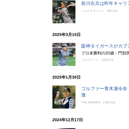
前川右京は昨年キャリ
ココカラネクスト
5時20分
2025年3月15日
阪神タイガースがカブ
プロ未勝利の20歳・門別
フルカウント
14時23分
2025年1月30日
ゴルファー青木瀬令奈
激
THE ANSWER
13時33分
2024年12月17日