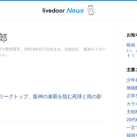
お知
郎
映画
ロ野球選手。1991年6月17日生まれ。右投右打。 阪神タイガー
い。
ゃん」。
ト！
主要
少年
無銭
正常
でリーグトップ、阪神の連覇を阻む死球と雨の影
カラ
主犯
20
一言
韓国