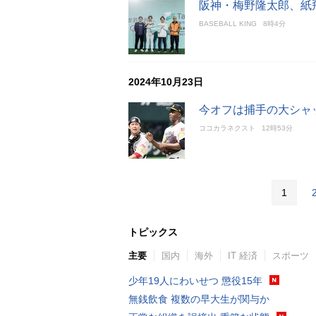
阪神・梅野隆太郎、紙
BASEBALL KING
8時4分
2024年10月23日
今オフは捕手の大シャ
ココカラネクスト
12時53分
1
トピックス
主要
国内
海外
IT 経済
スポーツ
少年19人にわいせつ 懲役15年
無銭飲食 複数の早大生が関与か