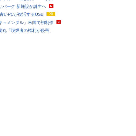
リパーク 新施設が誕生へ
 古いPCが復活するUSB
キュメンタル」米国で初制作
蘭丸「喫煙者の権利が侵害」