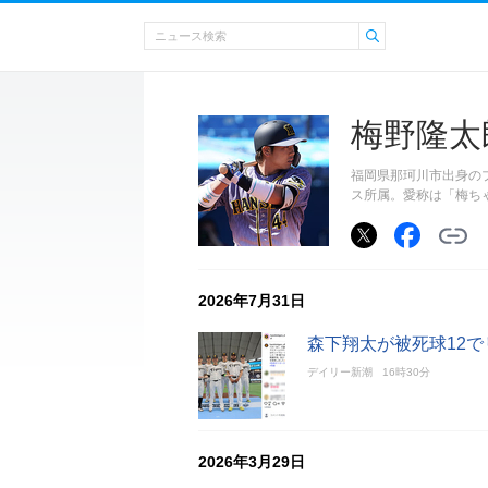
梅野隆太
福岡県那珂川市出身のプ
ス所属。愛称は「梅ち
2026年7月31日
森下翔太が被死球12
デイリー新潮
16時30分
2026年3月29日