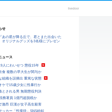
livedoor
らせ
『あの星が降る丘で、君とまた出会いた
』オリジナルグッズを3名様にプレゼン
ニュース
19人にわいせつ 懲役15年
飲食 複数の早大生が関与か
な組織を誤摘出 重篤な状態
オケで15歳少女に性暴行か
格とされる男 無期懲役判決
代税務署員 1億円超脱税か
で激昂 巨漢が女子高生殺害
サッカー「性接待」SNS紛糾