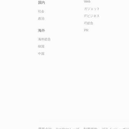
Web
国内
ガジェット
社会
ITビジネス
政治
IT総合
海外
PR
海外総合
韓国
中国