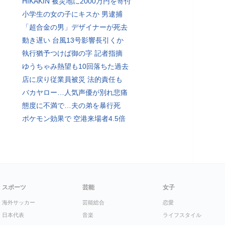
HIKAKIN 被災地に2000万円を寄付
小学生の女の子にキスか 男逮捕
「超合金の男」デザイナーが死去
動き遅い 台風13号影響長引くか
執行猶予つけば御の字 記者指摘
ゆうちゃみ熱望も10回落ちた過去
店に戻り従業員被災 法的責任も
バカヤロー…人気声優が別れ悲痛
態度に不満で…夫の弟を暴行死
ポケモン効果で 空港来場者4.5倍
スポーツ
芸能
女子
海外サッカー
芸能総合
恋愛
日本代表
音楽
ライフスタイル