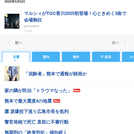
2025年5月6日
マルシィがTGC香川2025初登場！心ときめく3曲で
会場熱狂
girlswalker
19:55
前ヘ
次ヘ
主要
国内
海外
IT 経済
ス
「泥酔者」熊本で通報が頻発か
家の隣が民泊「トラウマなった」
熊本で最大震度4の地震
露 原爆投下巡り広島市長を批判
警官発砲で死亡 直前に不審行動
無期刑の「終身刑化」傾向続く