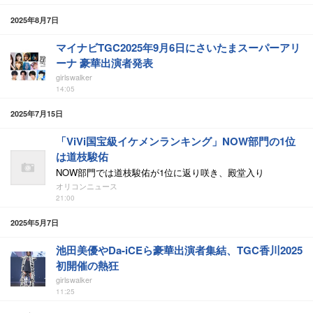
2025年8月7日
マイナビTGC2025年9月6日にさいたまスーパーアリ
ーナ 豪華出演者発表
girlswalker
14:05
2025年7月15日
「ViVi国宝級イケメンランキング」NOW部門の1位
は道枝駿佑
NOW部門では道枝駿佑が1位に返り咲き、殿堂入り
オリコンニュース
21:00
2025年5月7日
池田美優やDa-iCEら豪華出演者集結、TGC香川2025
初開催の熱狂
girlswalker
11:25