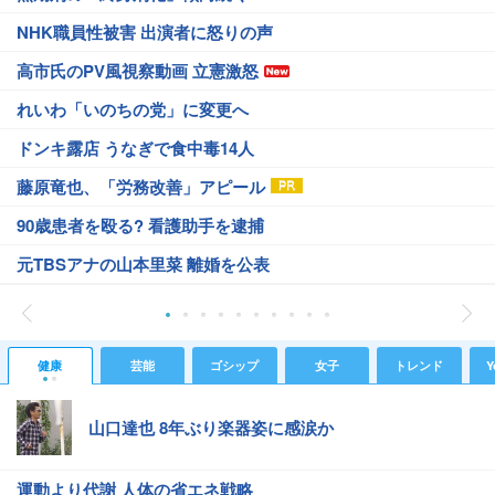
NHK職員性被害 出演者に怒りの声
高市氏のPV風視察動画 立憲激怒
れいわ「いのちの党」に変更へ
ドンキ露店 うなぎで食中毒14人
藤原竜也、「労務改善」アピール
90歳患者を殴る? 看護助手を逮捕
元TBSアナの山本里菜 離婚を公表
健康
芸能
ゴシップ
女子
トレンド
Y
山口達也 8年ぶり楽器姿に感涙か
運動より代謝 人体の省エネ戦略