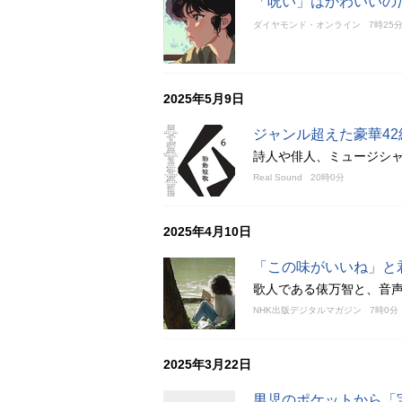
「呪い」はかわいいの
ダイヤモンド・オンライン
7時25
2025年5月9日
ジャンル超えた豪華42組が参
詩人や俳人、ミュージシャ
Real Sound
20時0分
2025年4月10日
「この味がいいね」と君
歌人である俵万智と、音
NHK出版デジタルマガジン
7時0分
2025年3月22日
男児のポケットから「