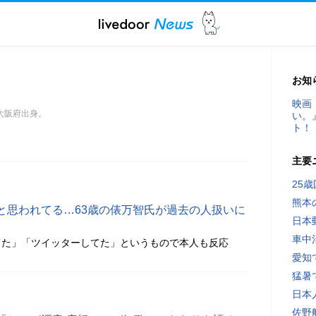
お知
映画
、大阪府出身。
い。
ト！
主要
25
熊本
と思われてる…63歳の俵万智氏が過去の人扱いに
日本
車中
てた」「ツイッターしてた」というもので本人も反応
愛知
猛暑
日本
佐野