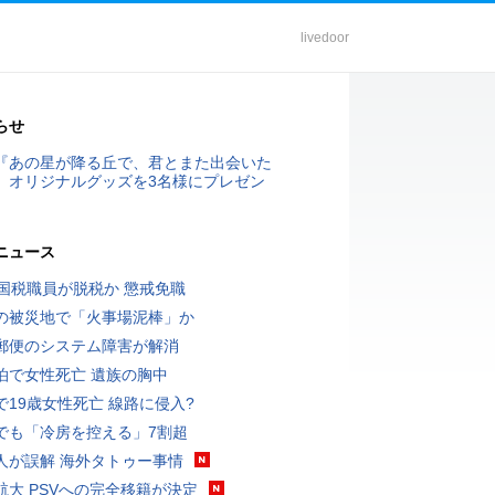
livedoor
らせ
『あの星が降る丘で、君とまた出会いた
』オリジナルグッズを3名様にプレゼン
ニュース
歳国税職員が脱税か 懲戒免職
の被災地で「火事場泥棒」か
郵便のシステム障害が解消
泊で女性死亡 遺族の胸中
で19歳女性死亡 線路に侵入?
でも「冷房を控える」7割超
人が誤解 海外タトゥー事情
航大 PSVへの完全移籍が決定