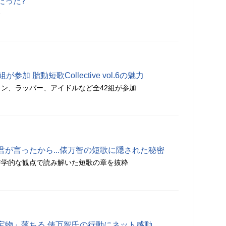
だった?
分
加 胎動短歌Collective vol.6の魅力
ン、ラッパー、アイドルなど全42組が参加
が言ったから...俵万智の短歌に隠された秘密
声学的な観点で読み解いた短歌の章を抜粋
宝物」落ちる 俵万智氏の行動にネット感動