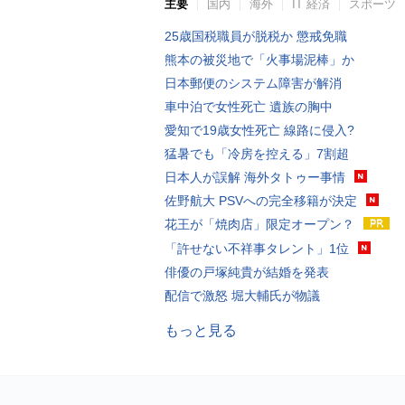
主要
国内
海外
IT 経済
スポーツ
25歳国税職員が脱税か 懲戒免職
熊本の被災地で「火事場泥棒」か
日本郵便のシステム障害が解消
車中泊で女性死亡 遺族の胸中
愛知で19歳女性死亡 線路に侵入?
猛暑でも「冷房を控える」7割超
日本人が誤解 海外タトゥー事情
佐野航大 PSVへの完全移籍が決定
花王が「焼肉店」限定オープン？
「許せない不祥事タレント」1位
俳優の戸塚純貴が結婚を発表
配信で激怒 堀大輔氏が物議
もっと見る