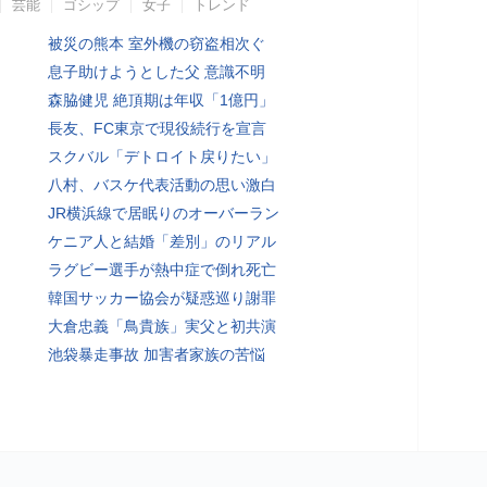
芸能
ゴシップ
女子
トレンド
被災の熊本 室外機の窃盗相次ぐ
息子助けようとした父 意識不明
森脇健児 絶頂期は年収「1億円」
長友、FC東京で現役続行を宣言
スクバル「デトロイト戻りたい」
八村、バスケ代表活動の思い激白
JR横浜線で居眠りのオーバーラン
ケニア人と結婚「差別」のリアル
ラグビー選手が熱中症で倒れ死亡
韓国サッカー協会が疑惑巡り謝罪
大倉忠義「鳥貴族」実父と初共演
池袋暴走事故 加害者家族の苦悩