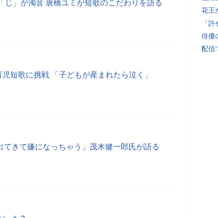
「じ」が濁音 唐橋ユミが短歌のこだわりを語る
花王
「許
俳優
配信
育児短歌に挑戦 「子どもが産まれたら泣く」
も出てきて嫌になっちゃう」茂木健一郎氏が語る