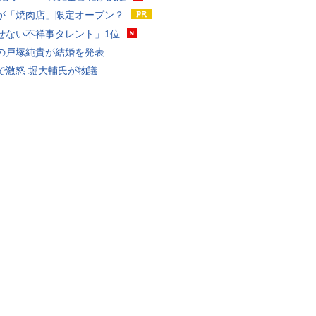
が「焼肉店」限定オープン？
せない不祥事タレント」1位
の戸塚純貴が結婚を発表
で激怒 堀大輔氏が物議