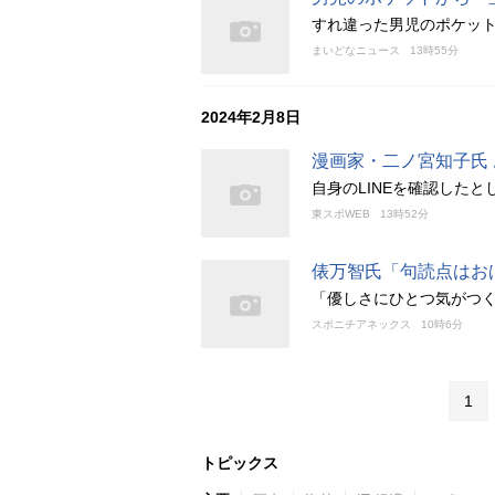
すれ違った男児のポケッ
まいどなニュース
13時55分
2024年2月8日
漫画家・二ノ宮知子氏
自身のLINEを確認した
東スポWEB
13時52分
俵万智氏「句読点はお
「優しさにひとつ気がつく
スポニチアネックス
10時6分
1
トピックス