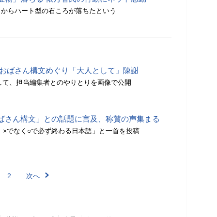
トからハート型の石ころが落ちたという
 おばさん構文めぐり「大人として」陳謝
として、担当編集者とのやりとりを画像で公開
ばさん構文」との話題に言及、称賛の声集まる
 ×でなく○で必ず終わる日本語」と一首を投稿
2
次へ