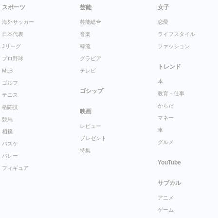
スポーツ
芸能
女子
海外サッカー
芸能総合
恋愛
日本代表
音楽
ライフスタイル
Jリーグ
韓流
ファッション
プロ野球
グラビア
トレンド
MLB
テレビ
本
ゴルフ
ゴシップ
教育・仕事
テニス
からだ
格闘技
映画
マネー
競馬
レビュー
車
相撲
プレゼント
グルメ
バスケ
特集
バレー
YouTube
フィギュア
サブカル
アニメ
ゲーム