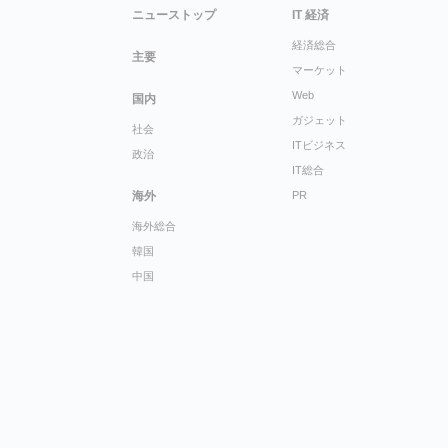
ニューストップ
IT 経済
経済総合
主要
マーケット
Web
国内
ガジェット
社会
ITビジネス
政治
IT総合
海外
PR
海外総合
韓国
中国