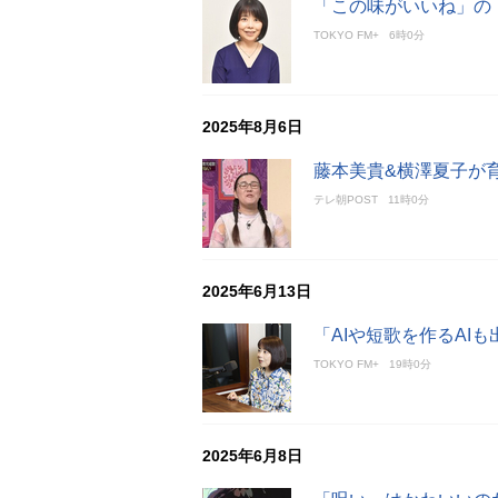
「この味がいいね」の
TOKYO FM+
6時0分
2025年8月6日
藤本美貴&横澤夏子が
テレ朝POST
11時0分
2025年6月13日
「AIや短歌を作るAI
TOKYO FM+
19時0分
2025年6月8日