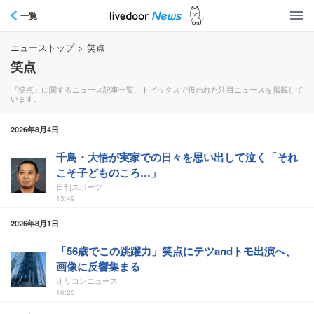
一覧
ニューストップ
>
笑点
笑点
『笑点』に関するニュース記事一覧。トピックスで扱われた注目ニュースを掲載して
います。
2026年8月4日
千鳥・大悟が実家での日々を思い出して泣く「それ
こそ子どものころ…」
日刊スポーツ
13:49
2026年8月1日
「56歳でこの跳躍力」笑点にテツandトモ出演へ、
画像に反響集まる
オリコンニュース
16:26