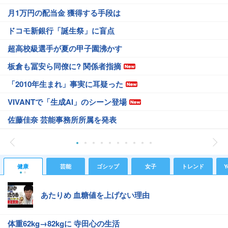
月1万円の配当金 獲得する手段は
ドコモ新銀行「誕生祭」に盲点
超高校級選手が夏の甲子園沸かす
板倉も冨安ら同僚に? 関係者指摘
「2010年生まれ」事実に耳疑った
VIVANTで「生成AI」のシーン登場
佐藤佳奈 芸能事務所所属を発表
健康
芸能
ゴシップ
女子
トレンド
Y
あたりめ 血糖値を上げない理由
体重62kg→82kgに 寺田心の生活