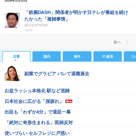
2026年2月22日
「鉄腕DASH」関係者が明かす日テレが番組を続け
たかった「複雑事情」
週刊女性PRIME
18:00
次ヘ
主要
国内
海外
IT 経済
ス
副業でグラビア バレて退職過去
お盆ラッシュ本格化 駅など混雑
日本社会に広がる「孫疲れ」
出廷も「わずか4分」で退廷一幕
「絶対に奇形生まれる」医師反対
使いづらい セルフレジに戸惑い