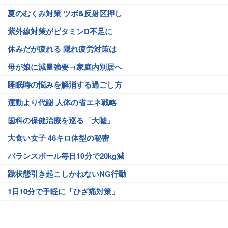
夏のむくみ対策 ツボ&反射区押し
紫外線対策がビタミンD不足に
休みだが疲れる 隠れ疲労対策は
母が娘に減量強要→家庭内別居へ
睡眠時の悩みを解消する過ごし方
運動より代謝 人体の省エネ戦略
歯科の保健治療を巡る「大嘘」
大食い女子 46キロ体型の秘密
バランスボール毎日10分で20kg減
躁状態引き起こしかねないNG行動
1日10分で手軽に「ひざ痛対策」