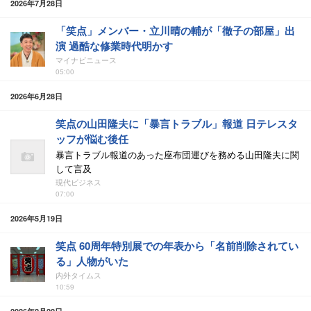
2026年7月28日
「笑点」メンバー・立川晴の輔が「徹子の部屋」出
演 過酷な修業時代明かす
マイナビニュース
05:00
2026年6月28日
笑点の山田隆夫に「暴言トラブル」報道 日テレスタ
ッフが悩む後任
暴言トラブル報道のあった座布団運びを務める山田隆夫に関
して言及
現代ビジネス
07:00
2026年5月19日
笑点 60周年特別展での年表から「名前削除されてい
る」人物がいた
内外タイムス
10:59