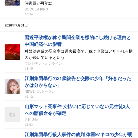
時復帰が可能に
SOCCER KING
00:54
2026年7月31日
習近平政権が稼ぐ民間企業を標的にし続ける理由と
中国経済への影響
独禁法違反の罰金率は過去最高で、稼ぐ企業ほど狙われる構
図が続いているという
プレジデントオンライン
18:15
江別集団暴行の21歳被告と交際の少年「好きだった
かは分からない」
NEWSポストセブン
16:12
山形マット死事件 支払いに応じていない元生徒3人
への賠償命令が確定
共同通信
12:53
江別集団暴行殺人事件の裁判 体重97キロの少年が明