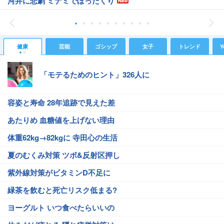
河井に悲劇 ミナミでぼったくり
健康
芸能
ゴシップ
女子
トレンド
Y
「モテるためのヒント」326人に
容姿と寿命 28年追跡で見えた差
あたりめ 血糖値を上げない理由
体重62kg→82kgに 寺田心の生活
夏のむくみ対策 ツボ&反射区押し
紫外線対策がビタミンD不足に
緑茶を飲むと死亡リスク低まる?
ヨーグルト いつ食べたらいいの