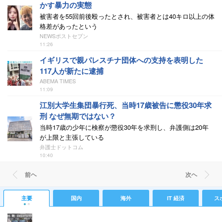
かす暴力の実態
被害者を55回前後殴ったとされ、被害者とは40キロ以上の体
格差があったという
NEWSポストセブン
11:26
イギリスで親パレスチナ団体への支持を表明した
117人が新たに逮捕
ABEMA TIMES
11:09
江別大学生集団暴行死、当時17歳被告に懲役30年求
刑 なぜ無期ではない？
当時17歳の少年に検察が懲役30年を求刑し、弁護側は20年
が上限と主張している
弁護士ドットコム
10:40
前ヘ
次ヘ
主要
国内
海外
IT 経済
ス