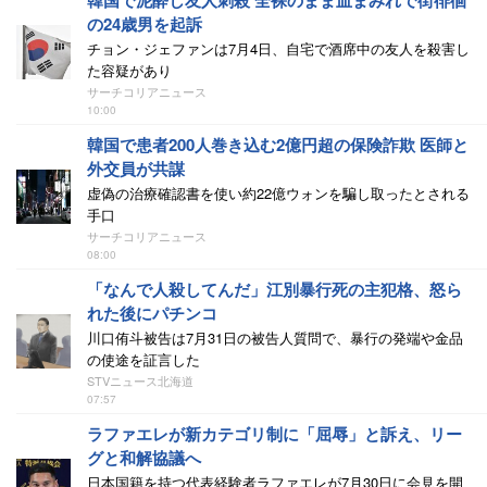
韓国で泥酔し友人刺殺 全裸のまま血まみれで街徘徊
の24歳男を起訴
チョン・ジェファンは7月4日、自宅で酒席中の友人を殺害し
た容疑があり
サーチコリアニュース
10:00
韓国で患者200人巻き込む2億円超の保険詐欺 医師と
外交員が共謀
虚偽の治療確認書を使い約22億ウォンを騙し取ったとされる
手口
サーチコリアニュース
08:00
「なんで人殺してんだ」江別暴行死の主犯格、怒ら
れた後にパチンコ
川口侑斗被告は7月31日の被告人質問で、暴行の発端や金品
の使途を証言した
STVニュース北海道
07:57
ラファエレが新カテゴリ制に「屈辱」と訴え、リー
グと和解協議へ
日本国籍を持つ代表経験者ラファエレが7月30日に会見を開