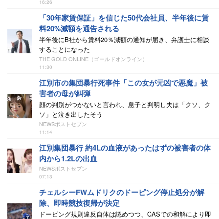
16:26
「30年家賃保証」を信じた50代会社員、半年後に賃
料20%減額を通告される
半年後にB社から賃料20％減額の通知が届き、弁護士に相談
することになった
THE GOLD ONLINE（ゴールドオンライン）
11:30
江別市の集団暴行死事件「この女が元凶で悪魔」被
害者の母が糾弾
顔の判別がつかないと言われ、息子と判明し夫は「クソ、ク
ソ」と泣き出したそう
NEWSポストセブン
11:14
江別集団暴行 約4Lの血液があったはずの被害者の体
内から1.2Lの出血
NEWSポストセブン
07:13
チェルシーFWムドリクのドーピング停止処分が解
除、即時競技復帰が決定
ドーピング規則違反自体は認めつつ、CASでの和解により即