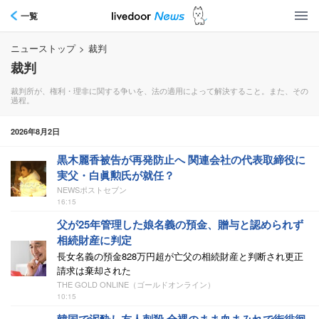
一覧
ニューストップ
>
裁判
裁判
裁判所が、権利・理非に関する争いを、法の適用によって解決すること。また、その
過程。
2026年8月2日
黒木麗香被告が再発防止へ 関連会社の代表取締役に
実父・白眞勲氏が就任？
NEWSポストセブン
16:15
父が25年管理した娘名義の預金、贈与と認められず
相続財産に判定
長女名義の預金828万円超が亡父の相続財産と判断され更正
請求は棄却された
THE GOLD ONLINE（ゴールドオンライン）
10:15