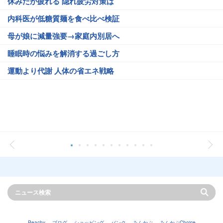
休みだが疲れる 隠れ疲労対策は
内科医が低糖質麺を食べ比べ検証
母が娘に減量強要→家庭内別居へ
睡眠時の悩みを解消する過ごし方
運動より代謝 人体の省エネ戦略
Peachy
ブログ
ショッピング
バンク
みんかぶ
みんかぶChoice