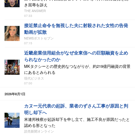
き屈辱を訴え
THE ANSWER
07:33
接近禁止命令を無視した夫に射殺された女性の告発
動画が拡散
NEWSポストセブン
07:15
近畿産業信用組合がなぜ全東信への巨額融資を止め
られなかったのか
MKタクシーとの歴史的なつながりが、約219億円融資の背景
にあるとみられる
現代ビジネス
07:00
2026年8月1日
カヌー元代表の起訴、業者のずさん工事が原因と判
明し却下へ
米連邦検察が起訴却下を申し立て、施工不良が原因だったと
認める形となった
読売新聞オンライン