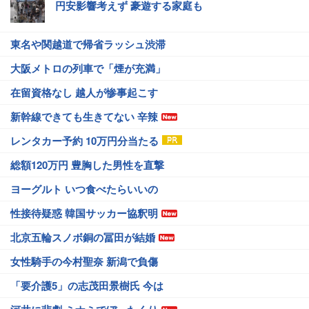
円安影響考えず 豪遊する家庭も
東名や関越道で帰省ラッシュ渋滞
大阪メトロの列車で「煙が充満」
在留資格なし 越人が惨事起こす
新幹線できても生きてない 辛辣
レンタカー予約 10万円分当たる
総額120万円 豊胸した男性を直撃
ヨーグルト いつ食べたらいいの
性接待疑惑 韓国サッカー協釈明
北京五輪スノボ銅の冨田が結婚
女性騎手の今村聖奈 新潟で負傷
「要介護5」の志茂田景樹氏 今は