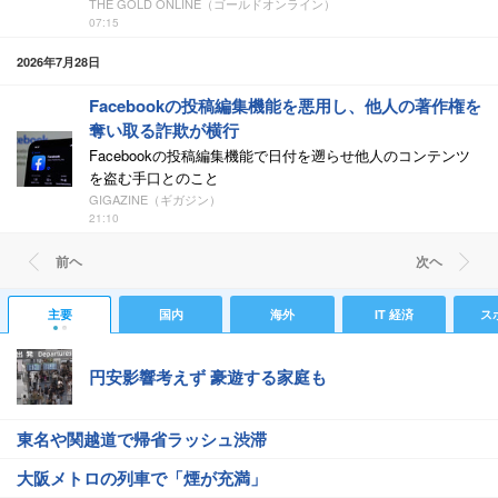
THE GOLD ONLINE（ゴールドオンライン）
07:15
2026年7月28日
Facebookの投稿編集機能を悪用し、他人の著作権を
奪い取る詐欺が横行
Facebookの投稿編集機能で日付を遡らせ他人のコンテンツ
を盗む手口とのこと
GIGAZINE（ギガジン）
21:10
前ヘ
次ヘ
主要
国内
海外
IT 経済
ス
円安影響考えず 豪遊する家庭も
東名や関越道で帰省ラッシュ渋滞
大阪メトロの列車で「煙が充満」