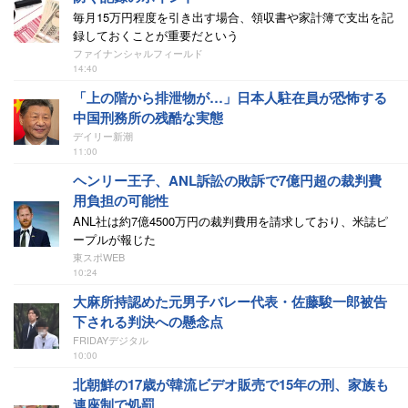
毎月15万円程度を引き出す場合、領収書や家計簿で支出を記
録しておくことが重要だという
ファイナンシャルフィールド
14:40
「上の階から排泄物が…」日本人駐在員が恐怖する
中国刑務所の残酷な実態
デイリー新潮
11:00
ヘンリー王子、ANL訴訟の敗訴で7億円超の裁判費
用負担の可能性
ANL社は約7億4500万円の裁判費用を請求しており、米誌ピ
ープルが報じた
東スポWEB
10:24
大麻所持認めた元男子バレー代表・佐藤駿一郎被告
下される判決への懸念点
FRIDAYデジタル
10:00
北朝鮮の17歳が韓流ビデオ販売で15年の刑、家族も
連座制で処罰