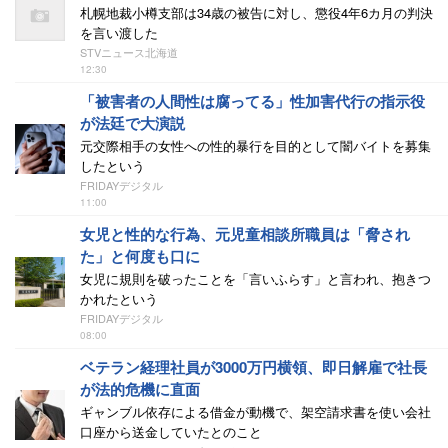
札幌地裁小樽支部は34歳の被告に対し、懲役4年6カ月の判決
を言い渡した
STVニュース北海道
12:30
「被害者の人間性は腐ってる」性加害代行の指示役
が法廷で大演説
元交際相手の女性への性的暴行を目的として闇バイトを募集
したという
FRIDAYデジタル
11:00
女児と性的な行為、元児童相談所職員は「脅され
た」と何度も口に
女児に規則を破ったことを「言いふらす」と言われ、抱きつ
かれたという
FRIDAYデジタル
08:00
ベテラン経理社員が3000万円横領、即日解雇で社長
が法的危機に直面
ギャンブル依存による借金が動機で、架空請求書を使い会社
口座から送金していたとのこと