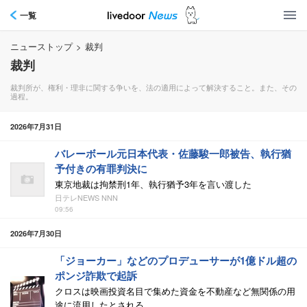
一覧
ニューストップ
>
裁判
裁判
裁判所が、権利・理非に関する争いを、法の適用によって解決すること。また、その
過程。
2026年7月31日
バレーボール元日本代表・佐藤駿一郎被告、執行猶
予付きの有罪判決に
東京地裁は拘禁刑1年、執行猶予3年を言い渡した
日テレNEWS NNN
09:56
2026年7月30日
「ジョーカー」などのプロデューサーが1億ドル超の
ポンジ詐欺で起訴
クロスは映画投資名目で集めた資金を不動産など無関係の用
途に流用したとされる