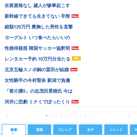
在留資格なし 越人が惨事起こす
新幹線できても生きてない 辛辣
総額120万円 豊胸した男性を直撃
ヨーグルト いつ食べたらいいの
性接待疑惑 韓国サッカー協釈明
レンタカー予約 10万円分当たる
北京五輪スノボ銅の冨田が結婚
女性騎手の今村聖奈 新潟で負傷
「要介護5」の志茂田景樹氏 今は
河井に悲劇 ミナミでぼったくり
健康
芸能
ゴシップ
女子
トレンド
Y