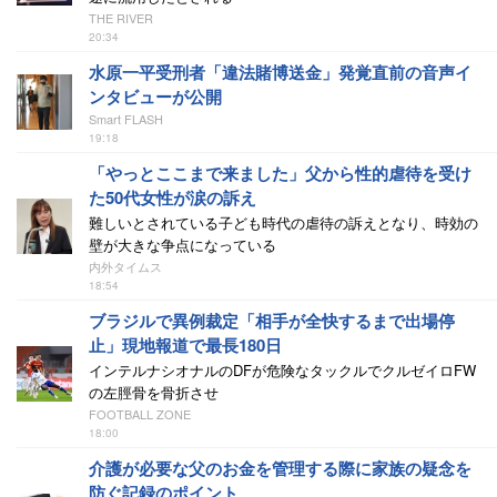
THE RIVER
20:34
水原一平受刑者「違法賭博送金」発覚直前の音声イ
ンタビューが公開
Smart FLASH
19:18
「やっとここまで来ました」父から性的虐待を受け
た50代女性が涙の訴え
難しいとされている子ども時代の虐待の訴えとなり、時効の
壁が大きな争点になっている
内外タイムス
18:54
ブラジルで異例裁定「相手が全快するまで出場停
止」現地報道で最長180日
インテルナシオナルのDFが危険なタックルでクルゼイロFW
の左脛骨を骨折させ
FOOTBALL ZONE
18:00
介護が必要な父のお金を管理する際に家族の疑念を
防ぐ記録のポイント