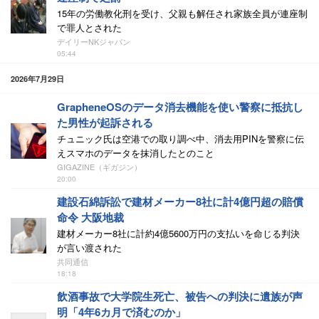
15年の労働教化刑を受け、父親も解任され家族全員が連座制
で罪人とされた
デイリーNKジャパン
05:44
2026年7月29日
GrapheneOSのデータ消去機能を使い警察に抵抗し
た男性が起訴される
チュニック氏は空港での取り調べ中、消去用PINを警察に伝
えスマホのデータを抹消したとのこと
GIGAZINE（ギガジン）
20:00
建設石綿訴訟で建材メーカー8社に計4億円超の賠償
命令 大阪地裁
建材メーカー8社に計約4億5600万円の支払いを命じる判決
が言い渡された
共同通信
18:18
飲酒事故で大学院生死亡、被告への判決に遺族が声
明「4年6カ月で済むのか」