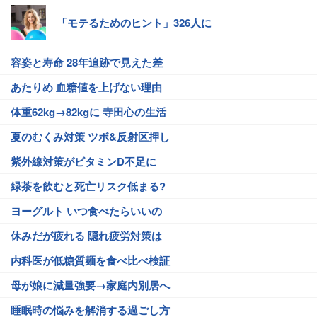
「モテるためのヒント」326人に
容姿と寿命 28年追跡で見えた差
あたりめ 血糖値を上げない理由
体重62kg→82kgに 寺田心の生活
夏のむくみ対策 ツボ&反射区押し
紫外線対策がビタミンD不足に
緑茶を飲むと死亡リスク低まる?
ヨーグルト いつ食べたらいいの
休みだが疲れる 隠れ疲労対策は
内科医が低糖質麺を食べ比べ検証
母が娘に減量強要→家庭内別居へ
睡眠時の悩みを解消する過ごし方